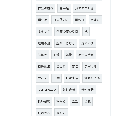
体型の崩れ
扁平足
身体のダルさ
偏平足
指の使い方
雨の日
たまに
ふらつき
季節の変わり目
秋
睡眠不足
座りっぱなし
足の不調
気温差
血流
乾燥
足先の冷え
相乗効果
首こり
足指
足がつる
秋バテ
子供
日常生活
怪我の予防
サルコペニア
急性症状
慢性症状
良い姿勢
横から
2025
怪我
妊婦さん
立ち方