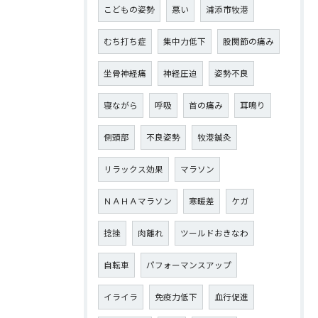
こどもの姿勢
悪い
浦添市牧港
むち打ち症
集中力低下
股関節の痛み
坐骨神経痛
神経圧迫
姿勢不良
寝ながら
呼吸
首の痛み
耳鳴り
側頭部
不良姿勢
牧港鍼灸
リラックス効果
マラソン
ＮＡＨＡマラソン
寒暖差
ケガ
捻挫
肉離れ
ツールドおきなわ
自転車
パフォーマンスアップ
イライラ
免疫力低下
血行促進