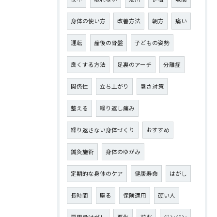
身体の使い方
改善方法
朝方
痛い
運転
産後の骨盤
子どもの姿勢
良くする方法
足裏のアーチ
分離症
関係性
立ち上がり
暑さ対策
整える
繰り返し痛み
繰り返さない身体づくり
おすすめ
鍼灸施術
身体のゆがみ
定期的な身体のケア
健康寿命
はがし
長時間
座る
保険適用
硬い人
肩甲骨はがし
悪化
前兆
ジンジン