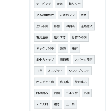
テーピング
足首
捻りクセ
足首の柔軟性
産後のママ
寒さ
血行不良
影響
沖縄県
温熱療法
電気治療
座りすぎ
身体の不調
ギックリ背中
妊婦
施術
集中力アップ
関節痛
スポーツ障害
打撲
オスグッド
シンスプリント
オスグッド病
成長痛
膝の痛み
肘の痛み
内側
ゴルフ肘
外側
テニス肘
躓き
五十肩