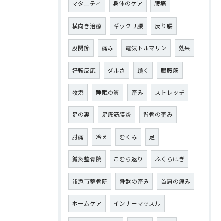
マタニティ
身体のケア
腰痛
横向き治療
ギックリ腰
反り腰
股関節
痛み
電気トルマリン
効果
好転反応
ダルさ
躓く
腸腰筋
牧港
睡眠の質
歪み
ストレッチ
足の裏
足底筋膜炎
背骨の歪み
肘痛
冷え
むくみ
足
鍼灸整骨院
こむら返り
ふくらはぎ
浦添市整骨院
骨盤の歪み
首肩の痛み
ホームケア
インナーマッスル