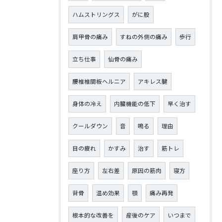
ハムストリングス
がに股
肩甲骨の痛み
すねの外側の痛み
歩行
立ち仕事
仙骨の痛み
腰椎椎間板ヘルニア
アキレス腱
身体の冷え
内臓機能の低下
早く治す
クールダウン
音
鳴る
理由
目の疲れ
かすみ
治す
筋トレ
座り方
左右差
原因の筋肉
寝方
背骨
温め効果
顎
痛み再発
根本的な改善を
産後のケア
いつまで