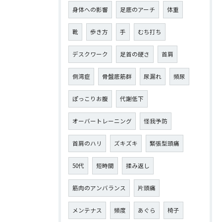
身体への影響
足底のアーチ
体重
靴
歩き方
手
むち打ち
デスクワーク
足首の硬さ
首肩
側湾症
骨盤底筋群
尿漏れ
頻尿
ぽっこりお腹
代謝低下
オーバートレーニング
怪我予防
首肩のハリ
ズキズキ
緊張型頭痛
50代
短時間
揉み返し
筋肉のアンバランス
片頭痛
メンテナス
頻度
あぐら
椅子