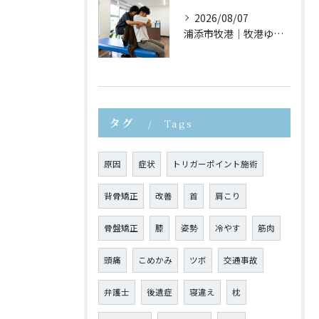
2026/08/07
浦添市牧港｜牧港ゆがみ鍼灸整骨院｜猫背が疲れやすさにつながる理由とは？
タグ
Tags
原因
症状
トリガーポイント施術
背骨矯正
改善
首
肩こり
骨盤矯正
膝
姿勢
冷やす
筋肉
頭痛
こめかみ
ツボ
交通事故
弁護士
後遺症
寝違え
枕