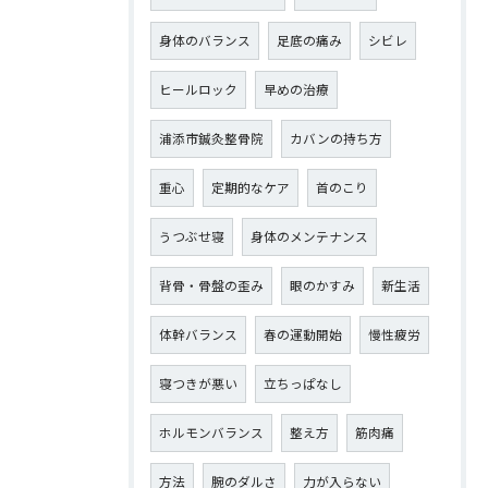
身体のバランス
足底の痛み
シビレ
ヒールロック
早めの治療
浦添市鍼灸整骨院
カバンの持ち方
重心
定期的なケア
首のこり
うつぶせ寝
身体のメンテナンス
背骨・骨盤の歪み
眼のかすみ
新生活
体幹バランス
春の運動開始
慢性疲労
寝つきが悪い
立ちっぱなし
ホルモンバランス
整え方
筋肉痛
方法
腕のダルさ
力が入らない