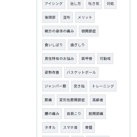
アイシング
治し方
吐き気
対処
後頭部
湿布
メリット
朝方の身体の痛み
顎関節症
食いしばり
歯ぎしり
男性特有のお悩み
肩甲骨
可動域
姿勢改善
バスケットボール
ジャンパー膝
突き指
トレーニング
膝痛
変形性膝関節症
高齢者
腰の痛み
首肩こり
股関節痛
タオル
スマホ首
骨盤