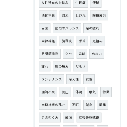
女性特有のお悩み
生理痛
便秘
消化不良
浦添
しびれ
眼精疲労
目薬
筋肉のバランス
足の疲れ
自律神経
腱鞘炎
手首
足組み
足関節捻挫
クセ
O脚
めまい
疲れ
腕の痛み
だるさ
メンテナンス
冷え性
女性
血流不良
気圧
体調
眠気
特徴
自律神経の乱れ
不眠
鍼灸
簡単
足のむくみ
解消
産後骨盤矯正