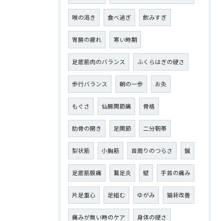
喉の渇き
食べ過ぎ
飲みすぎ
胃腸の疲れ
寒い時期
足底筋肉のバランス
ふくらはぎの硬さ
歩行バランス
朝の一歩
お灸
もぐさ
仙腸関節痛
骨格
肋骨の開き
足関節
二分靭帯
梨状筋
小胸筋
首周りのつらさ
鍼
足底筋膜痛
鵞足炎
壁
手首の痛み
片足重心
足組む
ゆがみ
猫背改善
痛みが無い時のケア
身体の硬さ