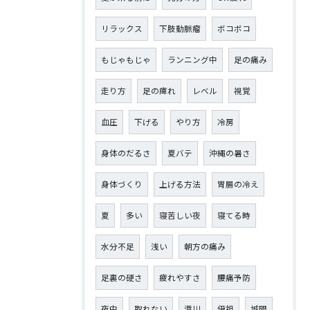
リラックス
下肢動脈瘤
ボコボコ
もじゃもじゃ
ランニング中
足の痛み
走り方
足の痺れ
レベル
視覚
血圧
下げる
やり方
冷房
身体のだるさ
夏バテ
沖縄の暑さ
身体づくり
上げる方法
胃腸の冷え
夏
多い
寝苦しい夜
寝てる時
水分不足
浅い
朝方の痛み
足裏の硬さ
疲れやすさ
腰痛予防
夜中
取れない
港川
伊祖
城間