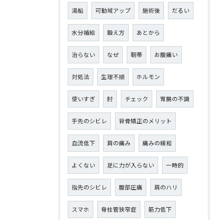
湯船
可動域アップ
施術後
だるい
水分補給
鍛え方
あとから
治らない
なぜ
靭帯
お腹痛い
対処法
生理不順
ホルモン
使いすぎ
肘
チェック
胃腸の不調
手先のシビレ
背骨矯正のメリット
血流低下
肩の痛み
痛みの緩和
よくない
足に力が入らない
一時的
指先のシビレ
腹部圧痛
肩のハリ
スマホ
脊柱管狭窄症
筋力低下