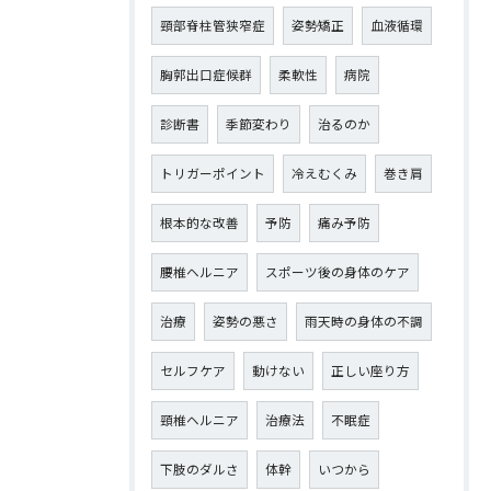
頸部脊柱管狭窄症
姿勢矯正
血液循環
胸郭出口症候群
柔軟性
病院
診断書
季節変わり
治るのか
トリガーポイント
冷えむくみ
巻き肩
根本的な改善
予防
痛み予防
腰椎ヘルニア
スポーツ後の身体のケア
治療
姿勢の悪さ
雨天時の身体の不調
セルフケア
動けない
正しい座り方
頸椎ヘルニア
治療法
不眠症
下肢のダルさ
体幹
いつから