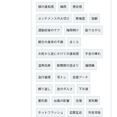
顎の違和感
梅雨
倦怠感
メンテナンスの大切さ
頚椎症
加齢
運動前後のケア
梅雨明け
座りながら
朝方の身体の不調
まくら
お尻から足にかけての違和感
手足の痺れ
温熱効果
股関節の詰まり
偏頭痛
血行循環
宅トレ
足底アーチ
繰り返し
足のダルさ
下半身
菱形筋
台風の影響
古傷
更年期
ホットフラッシュ
血管圧迫
外反母趾