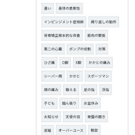
違い
身体の柔軟性
インピンジメント症候群
繰り返しの動作
背骨矯正根本的な改善
筋肉の緊張
第二の心臓
ポンプの役割
対策
ひざ痛
О脚
X脚
かかとの痛み
シーバー病
かかと
スポーツマン
顎の痛み
鍛える
足の指
浮指
子ども
踏ん張り
お盆休み
お知らせ
天使の羽
骨盤の開き
足組
オーバーユース
臀部