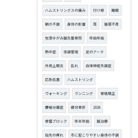
ハムストリングスの痛み
付け根
睡眠
朝の不調
身体の影響
耳
循環不良
牧港ゆがみ鍼灸整骨院
年始年始
熱中症
体調管理
足のアーチ
外側上顆炎
乱れ
自律神経失調症
応急処置
ハムストリング
ウォーキング
ランニング
骨格矯正
腰椎分離症
疲労骨折
2026
骨盤ブロック
年末年始
鍼治療
指先の痺れ
冬に起こりやすい身体の不調