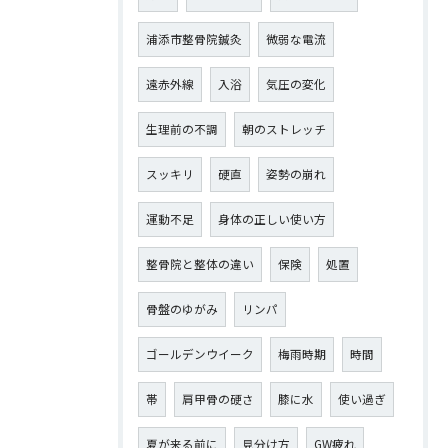
浦添市整骨院鍼灸
微弱な電流
遠赤外線
入浴
気圧の変化
生理前の不調
朝のストレッチ
スッキリ
硬直
姿勢の崩れ
運動不足
身体の正しい使い方
整骨院と整体の違い
保険
処置
骨盤のゆがみ
リンパ
ゴールデンウイーク
梅雨時期
時間
帯
肩甲骨の硬さ
膝に水
使い過ぎ
夏が来る前に
見分け方
GW疲れ