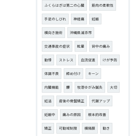
ふくらはぎは第二の心臓
筋肉の柔軟性
手足のしびれ
神経痛
妊娠
横向き施術
沖縄県浦添市
交通事故の症状
眩暈
背中の痛み
動悸
ストレス
血流促進
けが予防
体調不良
締め付け
キーン
内臓機能
腰
牧港ゆがみ鍼灸
大切
妊活
産後の骨盤矯正
代謝アップ
妊娠中
痛みの原因
根本的改善
矯正
可動域制限
横隔膜
動き