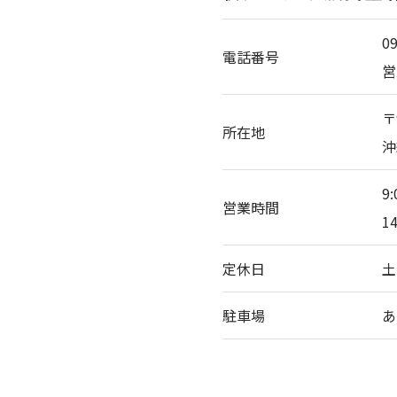
0
電話番号
営
〒
所在地
沖
9
営業時間
1
定休日
土
駐車場
あ