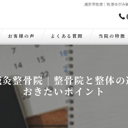
浦添市牧港｜牧港ゆがみ
お客様の声
よくある質問
当院の特徴
歪み
骨盤矯正
鍼灸整骨院｜整骨院と整体の
肩こり
おきたいポイント
腰痛
交通事故