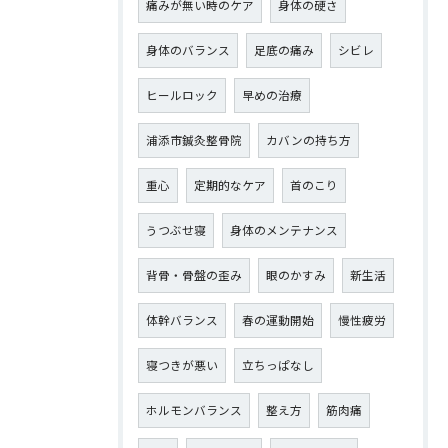
痛みが無い時のケア
身体の硬さ
身体のバランス
足底の痛み
シビレ
ヒールロック
早めの治療
浦添市鍼灸整骨院
カバンの持ち方
重心
定期的なケア
首のこり
うつぶせ寝
身体のメンテナンス
背骨・骨盤の歪み
眼のかすみ
新生活
体幹バランス
春の運動開始
慢性疲労
寝つきが悪い
立ちっぱなし
ホルモンバランス
整え方
筋肉痛