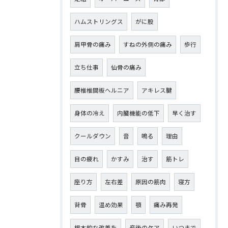
ハムストリングス
がに股
肩甲骨の痛み
すねの外側の痛み
歩行
立ち仕事
仙骨の痛み
腰椎椎間板ヘルニア
アキレス腱
身体の冷え
内臓機能の低下
早く治す
クールダウン
音
鳴る
理由
目の疲れ
かすみ
治す
筋トレ
座り方
左右差
原因の筋肉
寝方
背骨
温め効果
顎
痛み再発
根本的な改善を
産後のケア
いつまで