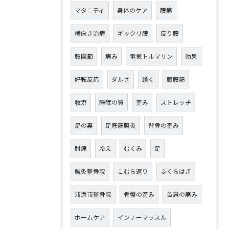
マタニティ
身体のケア
腰痛
横向き治療
ギックリ腰
反り腰
股関節
痛み
電気トルマリン
効果
好転反応
ダルさ
躓く
腸腰筋
牧港
睡眠の質
歪み
ストレッチ
足の裏
足底筋膜炎
背骨の歪み
肘痛
冷え
むくみ
足
鍼灸整骨院
こむら返り
ふくらはぎ
浦添市整骨院
骨盤の歪み
首肩の痛み
ホームケア
インナーマッスル