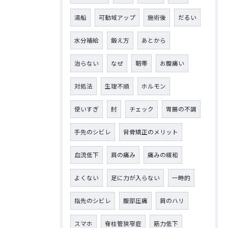
湯船
可動域アップ
施術後
だるい
水分補給
鍛え方
あとから
治らない
なぜ
靭帯
お腹痛い
対処法
生理不順
ホルモン
使いすぎ
肘
チェック
胃腸の不調
手先のシビレ
背骨矯正のメリット
血流低下
肩の痛み
痛みの緩和
よくない
足に力が入らない
一時的
指先のシビレ
腹部圧痛
肩のハリ
スマホ
脊柱管狭窄症
筋力低下