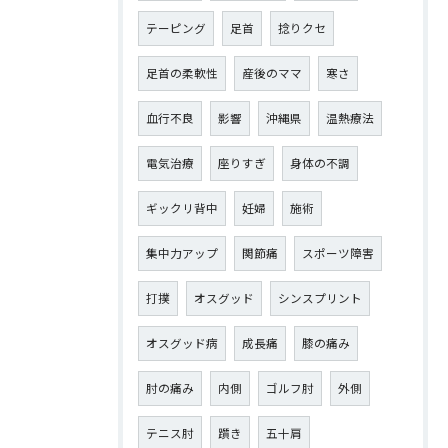
テーピング
足首
捻りクセ
足首の柔軟性
産後のママ
寒さ
血行不良
影響
沖縄県
温熱療法
電気治療
座りすぎ
身体の不調
ギックリ背中
妊婦
施術
集中力アップ
関節痛
スポーツ障害
打撲
オスグッド
シンスプリント
オスグッド病
成長痛
膝の痛み
肘の痛み
内側
ゴルフ肘
外側
テニス肘
躓き
五十肩