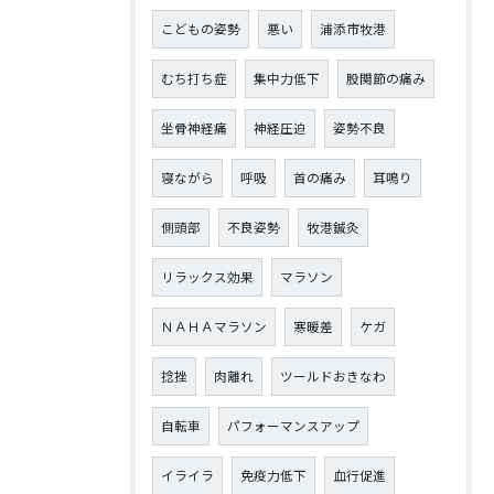
こどもの姿勢
悪い
浦添市牧港
むち打ち症
集中力低下
股関節の痛み
坐骨神経痛
神経圧迫
姿勢不良
寝ながら
呼吸
首の痛み
耳鳴り
側頭部
不良姿勢
牧港鍼灸
リラックス効果
マラソン
ＮＡＨＡマラソン
寒暖差
ケガ
捻挫
肉離れ
ツールドおきなわ
自転車
パフォーマンスアップ
イライラ
免疫力低下
血行促進