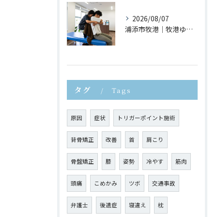
2026/08/07
浦添市牧港｜牧港ゆがみ鍼灸整骨院｜猫背が疲れやすさにつながる理由とは？
タグ
Tags
原因
症状
トリガーポイント施術
背骨矯正
改善
首
肩こり
骨盤矯正
膝
姿勢
冷やす
筋肉
頭痛
こめかみ
ツボ
交通事故
弁護士
後遺症
寝違え
枕