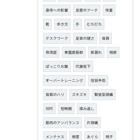
身体への影響
足底のアーチ
体重
靴
歩き方
手
むち打ち
デスクワーク
足首の硬さ
首肩
側湾症
骨盤底筋群
尿漏れ
頻尿
ぽっこりお腹
代謝低下
オーバートレーニング
怪我予防
首肩のハリ
ズキズキ
緊張型頭痛
50代
短時間
揉み返し
筋肉のアンバランス
片頭痛
メンテナス
頻度
あぐら
椅子