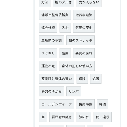
方法
腕のダルさ
力が入らない
浦添市整骨院鍼灸
微弱な電流
遠赤外線
入浴
気圧の変化
生理前の不調
朝のストレッチ
スッキリ
硬直
姿勢の崩れ
運動不足
身体の正しい使い方
整骨院と整体の違い
保険
処置
骨盤のゆがみ
リンパ
ゴールデンウイーク
梅雨時期
時間
帯
肩甲骨の硬さ
膝に水
使い過ぎ