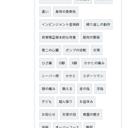
違い
身体の柔軟性
インピンジメント症候群
繰り返しの動作
背骨矯正根本的な改善
筋肉の緊張
第二の心臓
ポンプの役割
対策
ひざ痛
О脚
X脚
かかとの痛み
シーバー病
かかと
スポーツマン
顎の痛み
鍛える
足の指
浮指
子ども
踏ん張り
お盆休み
お知らせ
天使の羽
骨盤の開き
足組
オーバーユース
臀部