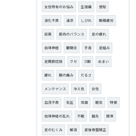
女性特有のお悩み
生理痛
便秘
消化不良
浦添
しびれ
眼精疲労
目薬
筋肉のバランス
足の疲れ
自律神経
腱鞘炎
手首
足組み
足関節捻挫
クセ
O脚
めまい
疲れ
腕の痛み
だるさ
メンテナンス
冷え性
女性
血流不良
気圧
体調
眠気
特徴
自律神経の乱れ
不眠
鍼灸
簡単
足のむくみ
解消
産後骨盤矯正