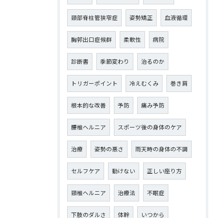
頸部脊柱管狭窄症
姿勢矯正
血液循環
胸郭出口症候群
柔軟性
病院
診断書
季節変わり
治るのか
トリガーポイント
冷えむくみ
巻き肩
根本的な改善
予防
痛み予防
腰椎ヘルニア
スポーツ後の身体のケア
治療
姿勢の悪さ
雨天時の身体の不調
セルフケア
動けない
正しい座り方
頸椎ヘルニア
治療法
不眠症
下肢のダルさ
体幹
いつから