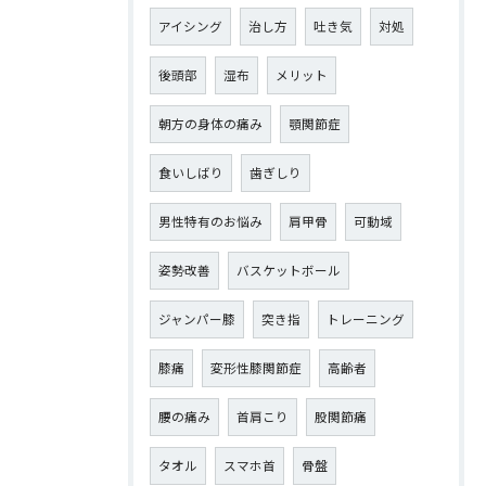
アイシング
治し方
吐き気
対処
後頭部
湿布
メリット
朝方の身体の痛み
顎関節症
食いしばり
歯ぎしり
男性特有のお悩み
肩甲骨
可動域
姿勢改善
バスケットボール
ジャンパー膝
突き指
トレーニング
膝痛
変形性膝関節症
高齢者
腰の痛み
首肩こり
股関節痛
タオル
スマホ首
骨盤