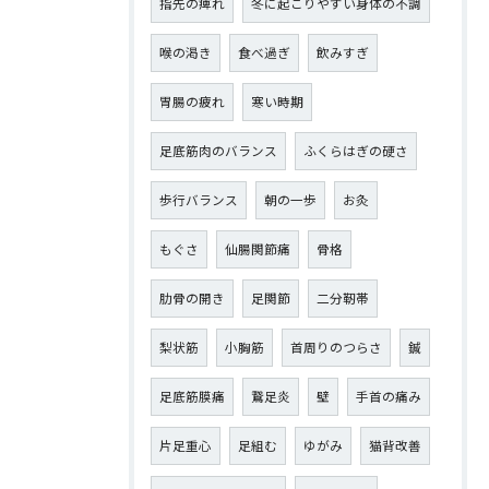
指先の痺れ
冬に起こりやすい身体の不調
喉の渇き
食べ過ぎ
飲みすぎ
胃腸の疲れ
寒い時期
足底筋肉のバランス
ふくらはぎの硬さ
歩行バランス
朝の一歩
お灸
もぐさ
仙腸関節痛
骨格
肋骨の開き
足関節
二分靭帯
梨状筋
小胸筋
首周りのつらさ
鍼
足底筋膜痛
鵞足炎
壁
手首の痛み
片足重心
足組む
ゆがみ
猫背改善