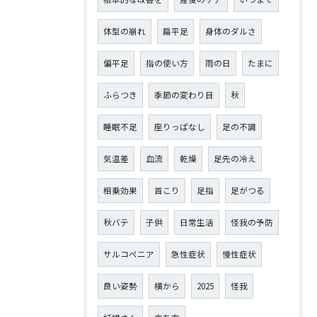
体型の崩れ
扁平足
身体のダルさ
偏平足
指の使い方
雨の日
たまに
ふらつき
季節の変わり目
秋
睡眠不足
座りっぱなし
足の不調
気温差
血流
乾燥
足先の冷え
相乗効果
首こり
足指
足がつる
秋バテ
子供
日常生活
怪我の予防
サルコペニア
急性症状
慢性症状
良い姿勢
横から
2025
怪我