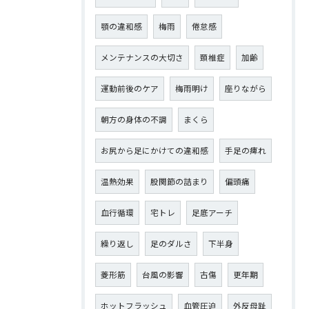
顎の違和感
梅雨
倦怠感
メンテナンスの大切さ
頚椎症
加齢
運動前後のケア
梅雨明け
座りながら
朝方の身体の不調
まくら
お尻から足にかけての違和感
手足の痺れ
温熱効果
股関節の詰まり
偏頭痛
血行循環
宅トレ
足底アーチ
繰り返し
足のダルさ
下半身
菱形筋
台風の影響
古傷
更年期
ホットフラッシュ
血管圧迫
外反母趾