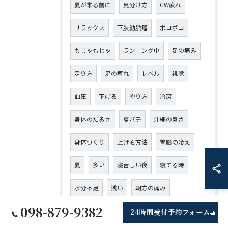
夏が来る前に
見分け方
GW疲れ
リラックス
下肢動脈瘤
ボコボコ
もじゃもじゃ
ランニング中
足の痛み
走り方
足の痺れ
レベル
視覚
血圧
下げる
やり方
冷房
身体のだるさ
夏バテ
沖縄の暑さ
身体づくり
上げる方法
胃腸の冷え
夏
多い
寝苦しい夜
寝てる時
水分不足
浅い
朝方の痛み
098-879-9382
24時間受付予約フォーム
足裏の硬さ
疲れやすさ
腰痛予防