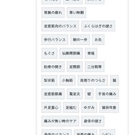
胃腸の疲れ
寒い時期
足底筋肉のバランス
ふくらはぎの硬さ
歩行バランス
朝の一歩
お灸
もぐさ
仙腸関節痛
骨格
肋骨の開き
足関節
二分靭帯
梨状筋
小胸筋
首周りのつらさ
鍼
足底筋膜痛
鵞足炎
壁
手首の痛み
片足重心
足組む
ゆがみ
猫背改善
痛みが無い時のケア
身体の硬さ
身体のバランス
足底の痛み
シビレ