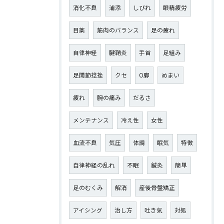
消化不良
浦添
しびれ
眼精疲労
目薬
筋肉のバランス
足の疲れ
自律神経
腱鞘炎
手首
足組み
足関節捻挫
クセ
O脚
めまい
疲れ
腕の痛み
だるさ
メンテナンス
冷え性
女性
血流不良
気圧
体調
眠気
特徴
自律神経の乱れ
不眠
鍼灸
簡単
足のむくみ
解消
産後骨盤矯正
アイシング
治し方
吐き気
対処