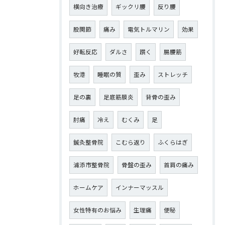
横向き治療
ギックリ腰
反り腰
股関節
痛み
電気トルマリン
効果
好転反応
ダルさ
躓く
腸腰筋
牧港
睡眠の質
歪み
ストレッチ
足の裏
足底筋膜炎
背骨の歪み
肘痛
冷え
むくみ
足
鍼灸整骨院
こむら返り
ふくらはぎ
浦添市整骨院
骨盤の歪み
首肩の痛み
ホームケア
インナーマッスル
女性特有のお悩み
生理痛
便秘