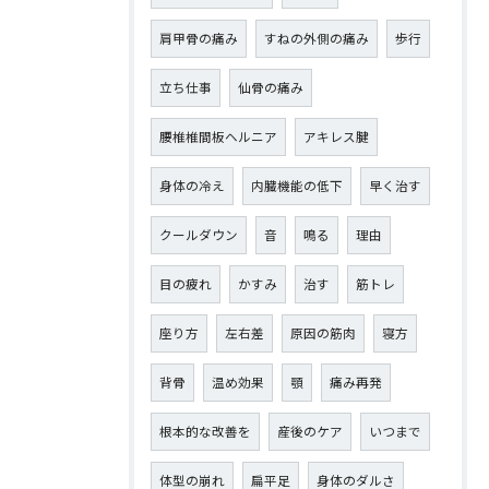
肩甲骨の痛み
すねの外側の痛み
歩行
立ち仕事
仙骨の痛み
腰椎椎間板ヘルニア
アキレス腱
身体の冷え
内臓機能の低下
早く治す
クールダウン
音
鳴る
理由
目の疲れ
かすみ
治す
筋トレ
座り方
左右差
原因の筋肉
寝方
背骨
温め効果
顎
痛み再発
根本的な改善を
産後のケア
いつまで
体型の崩れ
扁平足
身体のダルさ