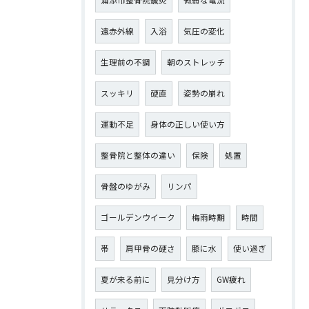
浦添市整骨院鍼灸
微弱な電流
遠赤外線
入浴
気圧の変化
生理前の不調
朝のストレッチ
スッキリ
硬直
姿勢の崩れ
運動不足
身体の正しい使い方
整骨院と整体の違い
保険
処置
骨盤のゆがみ
リンパ
ゴールデンウイーク
梅雨時期
時間
帯
肩甲骨の硬さ
膝に水
使い過ぎ
夏が来る前に
見分け方
GW疲れ