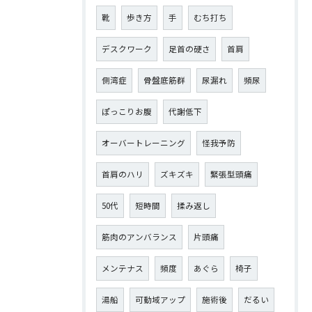
靴
歩き方
手
むち打ち
デスクワーク
足首の硬さ
首肩
側湾症
骨盤底筋群
尿漏れ
頻尿
ぽっこりお腹
代謝低下
オーバートレーニング
怪我予防
首肩のハリ
ズキズキ
緊張型頭痛
50代
短時間
揉み返し
筋肉のアンバランス
片頭痛
メンテナス
頻度
あぐら
椅子
湯船
可動域アップ
施術後
だるい