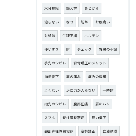
水分補給
鍛え方
あとから
治らない
なぜ
靭帯
お腹痛い
対処法
生理不順
ホルモン
使いすぎ
肘
チェック
胃腸の不調
手先のシビレ
背骨矯正のメリット
血流低下
肩の痛み
痛みの緩和
よくない
足に力が入らない
一時的
指先のシビレ
腹部圧痛
肩のハリ
スマホ
脊柱管狭窄症
筋力低下
頸部脊柱管狭窄症
姿勢矯正
血液循環