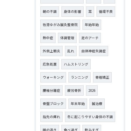
朝の不調
身体の影響
耳
循環不良
牧港ゆがみ鍼灸整骨院
年始年始
熱中症
体調管理
足のアーチ
外側上顆炎
乱れ
自律神経失調症
応急処置
ハムストリング
ウォーキング
ランニング
骨格矯正
腰椎分離症
疲労骨折
2026
骨盤ブロック
年末年始
鍼治療
指先の痺れ
冬に起こりやすい身体の不調
喉の渇き
食べ過ぎ
飲みすぎ