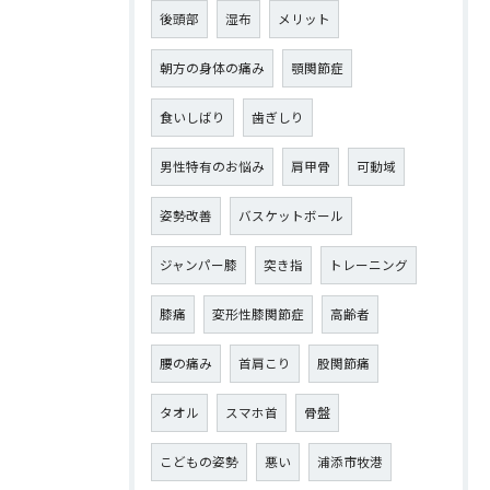
後頭部
湿布
メリット
朝方の身体の痛み
顎関節症
食いしばり
歯ぎしり
男性特有のお悩み
肩甲骨
可動域
姿勢改善
バスケットボール
ジャンパー膝
突き指
トレーニング
膝痛
変形性膝関節症
高齢者
腰の痛み
首肩こり
股関節痛
タオル
スマホ首
骨盤
こどもの姿勢
悪い
浦添市牧港