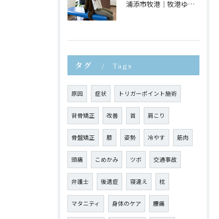
浦添市牧港｜牧港ゆがみ鍼灸整骨院｜猫背が疲れやすさにつながる理由とは？
タグ
Tags
原因
症状
トリガーポイント施術
背骨矯正
改善
首
肩こり
骨盤矯正
膝
姿勢
冷やす
筋肉
頭痛
こめかみ
ツボ
交通事故
弁護士
後遺症
寝違え
枕
マタニティ
身体のケア
腰痛