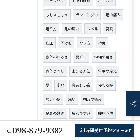
リラックス
下肢動脈瘤
ボコボコ
もじゃもじゃ
ランニング中
足の痛み
走り方
足の痺れ
レベル
視覚
血圧
下げる
やり方
冷房
身体のだるさ
夏バテ
沖縄の暑さ
身体づくり
上げる方法
胃腸の冷え
夏
多い
寝苦しい夜
寝てる時
水分不足
浅い
朝方の痛み
足裏の硬さ
疲れやすさ
腰痛予防
098-879-9382
夜中
取れない
港川
伊祖
城間
24時間受付予約フォーム