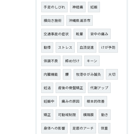
手足のしびれ
神経痛
妊娠
横向き施術
沖縄県浦添市
交通事故の症状
眩暈
背中の痛み
動悸
ストレス
血流促進
けが予防
体調不良
締め付け
キーン
内臓機能
腰
牧港ゆがみ鍼灸
大切
妊活
産後の骨盤矯正
代謝アップ
妊娠中
痛みの原因
根本的改善
矯正
可動域制限
横隔膜
動き
身体への影響
足底のアーチ
体重