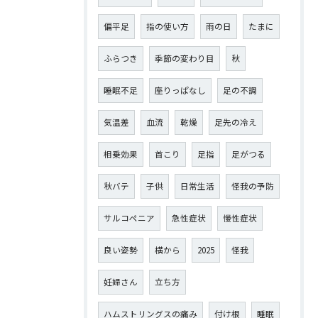
偏平足
指の使い方
雨の日
たまに
ふらつき
季節の変わり目
秋
睡眠不足
座りっぱなし
足の不調
気温差
血流
乾燥
足先の冷え
相乗効果
首こり
足指
足がつる
秋バテ
子供
日常生活
怪我の予防
サルコペニア
急性症状
慢性症状
良い姿勢
横から
2025
怪我
妊婦さん
立ち方
ハムストリングスの痛み
付け根
睡眠