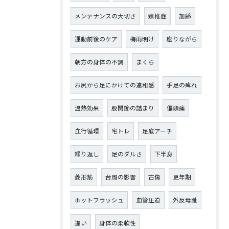
メンテナンスの大切さ
頚椎症
加齢
運動前後のケア
梅雨明け
座りながら
朝方の身体の不調
まくら
お尻から足にかけての違和感
手足の痺れ
温熱効果
股関節の詰まり
偏頭痛
血行循環
宅トレ
足底アーチ
繰り返し
足のダルさ
下半身
菱形筋
台風の影響
古傷
更年期
ホットフラッシュ
血管圧迫
外反母趾
違い
身体の柔軟性