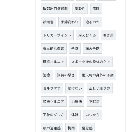
胸郭出口症候群
柔軟性
病院
診断書
季節変わり
治るのか
トリガーポイント
冷えむくみ
巻き肩
根本的な改善
予防
痛み予防
腰椎ヘルニア
スポーツ後の身体のケア
治療
姿勢の悪さ
雨天時の身体の不調
セルフケア
動けない
正しい座り方
頸椎ヘルニア
治療法
不眠症
下肢のダルさ
体幹
いつから
顎の違和感
梅雨
倦怠感