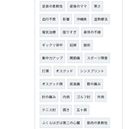
足首の柔軟性
産後のママ
寒さ
血行不良
影響
沖縄県
温熱療法
電気治療
座りすぎ
身体の不調
ギックリ背中
妊婦
施術
集中力アップ
関節痛
スポーツ障害
打撲
オスグッド
シンスプリント
オスグッド病
成長痛
膝の痛み
肘の痛み
内側
ゴルフ肘
外側
テニス肘
躓き
五十肩
ふくらはぎは第二の心臓
筋肉の柔軟性