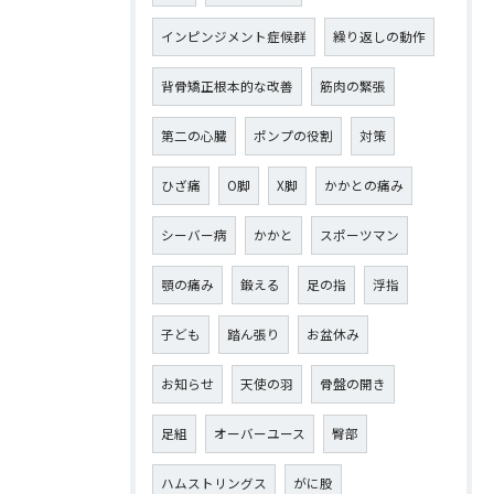
インピンジメント症候群
繰り返しの動作
背骨矯正根本的な改善
筋肉の緊張
第二の心臓
ポンプの役割
対策
ひざ痛
О脚
X脚
かかとの痛み
シーバー病
かかと
スポーツマン
顎の痛み
鍛える
足の指
浮指
子ども
踏ん張り
お盆休み
お知らせ
天使の羽
骨盤の開き
足組
オーバーユース
臀部
ハムストリングス
がに股