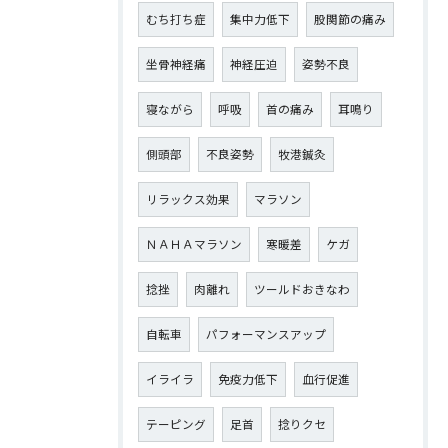
むち打ち症
集中力低下
股関節の痛み
坐骨神経痛
神経圧迫
姿勢不良
寝ながら
呼吸
首の痛み
耳鳴り
側頭部
不良姿勢
牧港鍼灸
リラックス効果
マラソン
ＮＡＨＡマラソン
寒暖差
ケガ
捻挫
肉離れ
ツールドおきなわ
自転車
パフォーマンスアップ
イライラ
免疫力低下
血行促進
テーピング
足首
捻りクセ