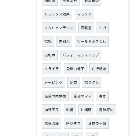
側頭部
不良姿勢
牧港鍼灸
リラックス効果
マラソン
ＮＡＨＡマラソン
寒暖差
ケガ
捻挫
肉離れ
ツールドおきなわ
自転車
パフォーマンスアップ
イライラ
免疫力低下
血行促進
テーピング
足首
捻りクセ
足首の柔軟性
産後のママ
寒さ
血行不良
影響
沖縄県
温熱療法
電気治療
座りすぎ
身体の不調