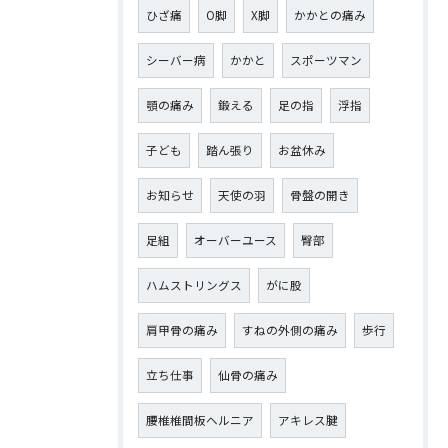
ひざ痛
О脚
X脚
かかとの痛み
シーバー病
かかと
スポーツマン
顎の痛み
鍛える
足の指
浮指
子ども
踏ん張り
お盆休み
お知らせ
天使の羽
骨盤の開き
足組
オーバーユース
臀部
ハムストリングス
がに股
肩甲骨の痛み
すねの外側の痛み
歩行
立ち仕事
仙骨の痛み
腰椎椎間板ヘルニア
アキレス腱