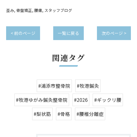
歪み
骨盤矯正
腰痛
スタッフブログ
< 前のページ
一覧に戻る
次のページ >
関連タグ
#浦添市整骨院
#牧港鍼灸
#牧港ゆがみ鍼灸整骨院
#2026
#ギックリ腰
#梨状筋
#骨格
#腰椎分離症