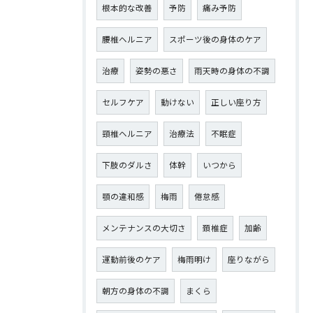
根本的な改善
予防
痛み予防
腰椎ヘルニア
スポーツ後の身体のケア
治療
姿勢の悪さ
雨天時の身体の不調
セルフケア
動けない
正しい座り方
頸椎ヘルニア
治療法
不眠症
下肢のダルさ
体幹
いつから
顎の違和感
梅雨
倦怠感
メンテナンスの大切さ
頚椎症
加齢
運動前後のケア
梅雨明け
座りながら
朝方の身体の不調
まくら