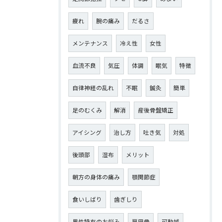
疲れ
腕の痛み
だるさ
メンテナンス
冷え性
女性
血流不良
気圧
体調
眠気
特徴
自律神経の乱れ
不眠
鍼灸
簡単
足のむくみ
解消
産後骨盤矯正
アイシング
治し方
吐き気
対処
後頭部
湿布
メリット
朝方の身体の痛み
顎関節症
食いしばり
歯ぎしり
男性特有のお悩み
肩甲骨
可動域