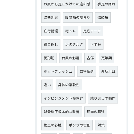
お尻から足にかけての違和感
手足の痺れ
温熱効果
股関節の詰まり
偏頭痛
血行循環
宅トレ
足底アーチ
繰り返し
足のダルさ
下半身
菱形筋
台風の影響
古傷
更年期
ホットフラッシュ
血管圧迫
外反母趾
違い
身体の柔軟性
インピンジメント症候群
繰り返しの動作
背骨矯正根本的な改善
筋肉の緊張
第二の心臓
ポンプの役割
対策