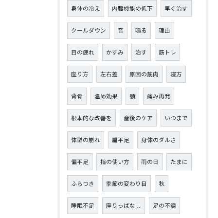
身体の冷え
内臓機能の低下
早く治す
クールダウン
音
鳴る
理由
目の疲れ
かすみ
治す
筋トレ
座り方
左右差
原因の筋肉
寝方
背骨
温め効果
顎
痛み再発
根本的な改善を
産後のケア
いつまで
体型の崩れ
扁平足
身体のダルさ
偏平足
指の使い方
雨の日
たまに
ふらつき
季節の変わり目
秋
睡眠不足
座りっぱなし
足の不調