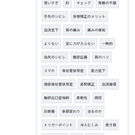
使いすぎ
肘
チェック
胃腸の不調
手先のシビレ
背骨矯正のメリット
血流低下
肩の痛み
痛みの緩和
よくない
足に力が入らない
一時的
指先のシビレ
腹部圧痛
肩のハリ
スマホ
脊柱管狭窄症
筋力低下
頸部脊柱管狭窄症
姿勢矯正
血液循環
胸郭出口症候群
柔軟性
病院
診断書
季節変わり
治るのか
トリガーポイント
冷えむくみ
巻き肩