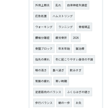
外側上顆炎
乱れ
自律神経失調症
応急処置
ハムストリング
ウォーキング
ランニング
骨格矯正
腰椎分離症
疲労骨折
2026
骨盤ブロック
年末年始
鍼治療
指先の痺れ
冬に起こりやすい身体の不調
喉の渇き
食べ過ぎ
飲みすぎ
胃腸の疲れ
寒い時期
足底筋肉のバランス
ふくらはぎの硬さ
歩行バランス
朝の一歩
お灸