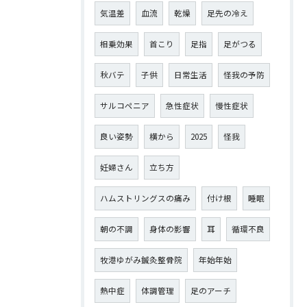
気温差
血流
乾燥
足先の冷え
相乗効果
首こり
足指
足がつる
秋バテ
子供
日常生活
怪我の予防
サルコペニア
急性症状
慢性症状
良い姿勢
横から
2025
怪我
妊婦さん
立ち方
ハムストリングスの痛み
付け根
睡眠
朝の不調
身体の影響
耳
循環不良
牧港ゆがみ鍼灸整骨院
年始年始
熱中症
体調管理
足のアーチ