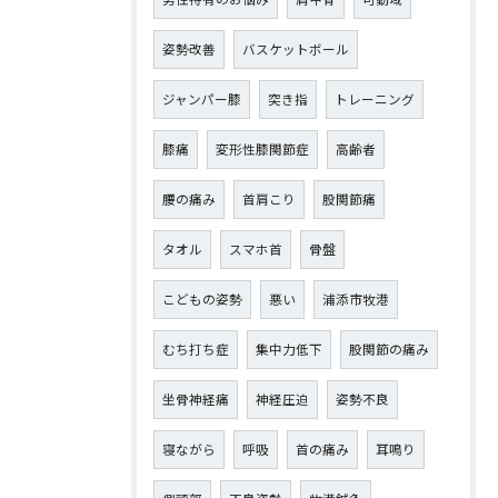
姿勢改善
バスケットボール
ジャンパー膝
突き指
トレーニング
膝痛
変形性膝関節症
高齢者
腰の痛み
首肩こり
股関節痛
タオル
スマホ首
骨盤
こどもの姿勢
悪い
浦添市牧港
むち打ち症
集中力低下
股関節の痛み
坐骨神経痛
神経圧迫
姿勢不良
寝ながら
呼吸
首の痛み
耳鳴り