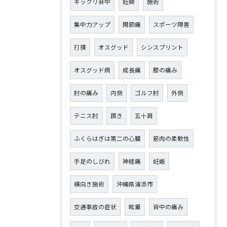
ギックリ背中
妊婦
施術
集中力アップ
関節痛
スポーツ障害
打撲
オスグッド
シンスプリント
オスグッド病
成長痛
膝の痛み
肘の痛み
内側
ゴルフ肘
外側
テニス肘
躓き
五十肩
ふくらはぎは第二の心臓
筋肉の柔軟性
手足のしびれ
神経痛
妊娠
横向き施術
沖縄県浦添市
交通事故の症状
眩暈
背中の痛み