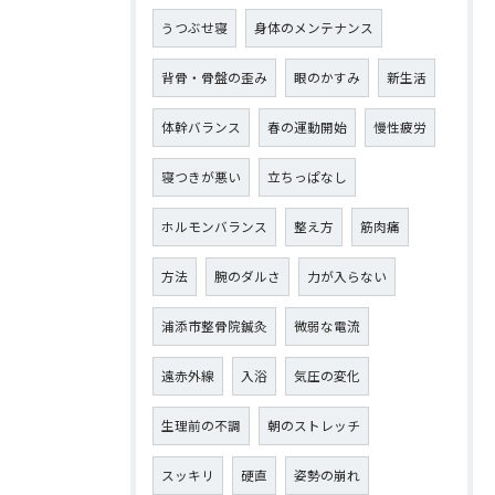
うつぶせ寝
身体のメンテナンス
背骨・骨盤の歪み
眼のかすみ
新生活
体幹バランス
春の運動開始
慢性疲労
寝つきが悪い
立ちっぱなし
ホルモンバランス
整え方
筋肉痛
方法
腕のダルさ
力が入らない
浦添市整骨院鍼灸
微弱な電流
遠赤外線
入浴
気圧の変化
生理前の不調
朝のストレッチ
スッキリ
硬直
姿勢の崩れ