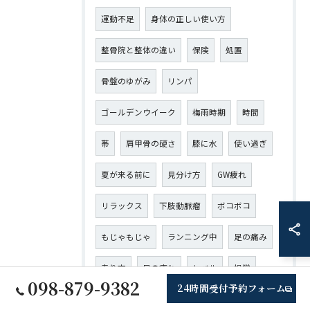
運動不足
身体の正しい使い方
整骨院と整体の違い
保険
処置
骨盤のゆがみ
リンパ
ゴールデンウイーク
梅雨時期
時間
帯
肩甲骨の硬さ
膝に水
使い過ぎ
夏が来る前に
見分け方
GW疲れ
リラックス
下肢動脈瘤
ボコボコ
もじゃもじゃ
ランニング中
足の痛み
走り方
足の痺れ
レベル
視覚
098-879-9382
24時間受付予約フォーム
血圧
下げる
やり方
冷房