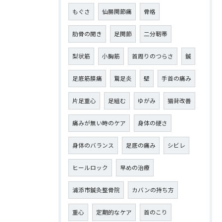
もぐさ
仙腸関節痛
骨格
肋骨の開き
足関節
二分靭帯
梨状筋
小胸筋
首周りのつらさ
鍼
足底筋膜痛
鵞足炎
壁
手首の痛み
片足重心
足組む
ゆがみ
猫背改善
痛みが無い時のケア
身体の硬さ
身体のバランス
足底の痛み
シビレ
ヒールロック
早めの治療
浦添市鍼灸整骨院
カバンの持ち方
重心
定期的なケア
首のこり