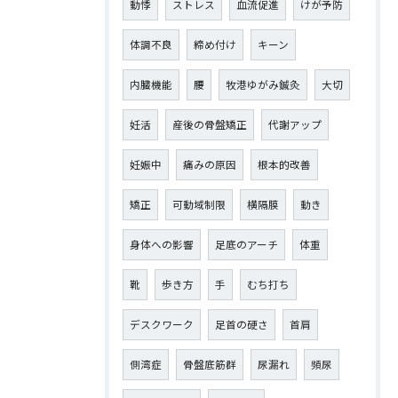
動悸
ストレス
血流促進
けが予防
体調不良
締め付け
キーン
内臓機能
腰
牧港ゆがみ鍼灸
大切
妊活
産後の骨盤矯正
代謝アップ
妊娠中
痛みの原因
根本的改善
矯正
可動域制限
横隔膜
動き
身体への影響
足底のアーチ
体重
靴
歩き方
手
むち打ち
デスクワーク
足首の硬さ
首肩
側湾症
骨盤底筋群
尿漏れ
頻尿