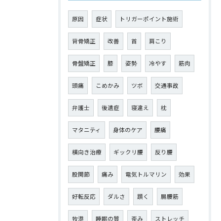
原因
症状
トリガーポイント施術
背骨矯正
改善
首
肩こり
骨盤矯正
膝
姿勢
冷やす
筋肉
頭痛
こめかみ
ツボ
交通事故
弁護士
後遺症
寝違え
枕
マタニティ
身体のケア
腰痛
横向き治療
ギックリ腰
反り腰
股関節
痛み
電気トルマリン
効果
好転反応
ダルさ
躓く
腸腰筋
牧港
睡眠の質
歪み
ストレッチ