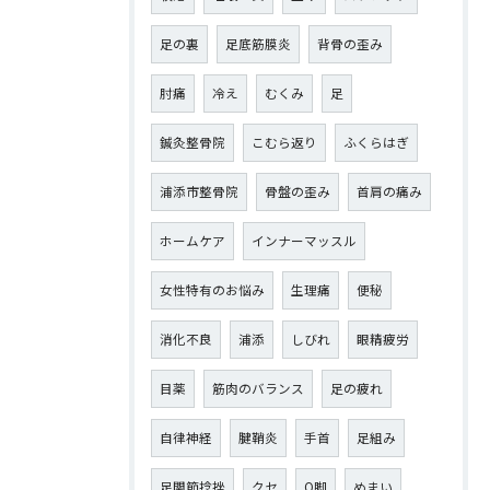
足の裏
足底筋膜炎
背骨の歪み
肘痛
冷え
むくみ
足
鍼灸整骨院
こむら返り
ふくらはぎ
浦添市整骨院
骨盤の歪み
首肩の痛み
ホームケア
インナーマッスル
女性特有のお悩み
生理痛
便秘
消化不良
浦添
しびれ
眼精疲労
目薬
筋肉のバランス
足の疲れ
自律神経
腱鞘炎
手首
足組み
足関節捻挫
クセ
O脚
めまい