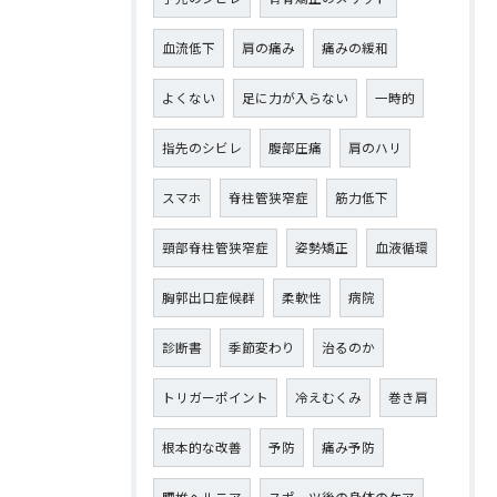
血流低下
肩の痛み
痛みの緩和
よくない
足に力が入らない
一時的
指先のシビレ
腹部圧痛
肩のハリ
スマホ
脊柱管狭窄症
筋力低下
頸部脊柱管狭窄症
姿勢矯正
血液循環
胸郭出口症候群
柔軟性
病院
診断書
季節変わり
治るのか
トリガーポイント
冷えむくみ
巻き肩
根本的な改善
予防
痛み予防