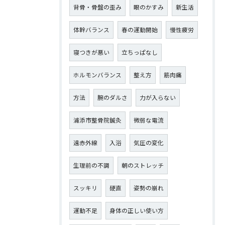
背骨・骨盤の歪み
眼のかすみ
新生活
体幹バランス
春の運動開始
慢性疲労
寝つきが悪い
立ちっぱなし
ホルモンバランス
整え方
筋肉痛
方法
腕のダルさ
力が入らない
浦添市整骨院鍼灸
微弱な電流
遠赤外線
入浴
気圧の変化
生理前の不調
朝のストレッチ
スッキリ
硬直
姿勢の崩れ
運動不足
身体の正しい使い方