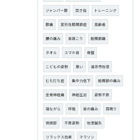
ジャンパー膝
突き指
トレーニング
膝痛
変形性膝関節症
高齢者
腰の痛み
首肩こり
股関節痛
タオル
スマホ首
骨盤
こどもの姿勢
悪い
浦添市牧港
むち打ち症
集中力低下
股関節の痛み
坐骨神経痛
神経圧迫
姿勢不良
寝ながら
呼吸
首の痛み
耳鳴り
側頭部
不良姿勢
牧港鍼灸
リラックス効果
マラソン