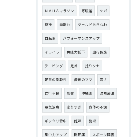
ＮＡＨＡマラソン
寒暖差
ケガ
捻挫
肉離れ
ツールドおきなわ
自転車
パフォーマンスアップ
イライラ
免疫力低下
血行促進
テーピング
足首
捻りクセ
足首の柔軟性
産後のママ
寒さ
血行不良
影響
沖縄県
温熱療法
電気治療
座りすぎ
身体の不調
ギックリ背中
妊婦
施術
集中力アップ
関節痛
スポーツ障害