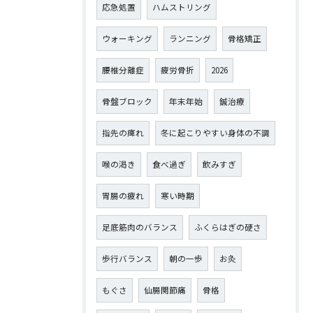
応急処置
ハムストリング
ウォーキング
ランニング
骨格矯正
腰椎分離症
疲労骨折
2026
骨盤ブロック
年末年始
鍼治療
指先の痺れ
冬に起こりやすい身体の不調
喉の渇き
食べ過ぎ
飲みすぎ
胃腸の疲れ
寒い時期
足底筋肉のバランス
ふくらはぎの硬さ
歩行バランス
朝の一歩
お灸
もぐさ
仙腸関節痛
骨格