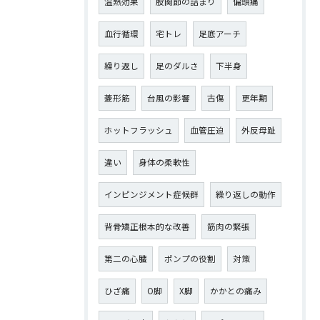
温熱効果
股関節の詰まり
偏頭痛
血行循環
宅トレ
足底アーチ
繰り返し
足のダルさ
下半身
菱形筋
台風の影響
古傷
更年期
ホットフラッシュ
血管圧迫
外反母趾
違い
身体の柔軟性
インピンジメント症候群
繰り返しの動作
背骨矯正根本的な改善
筋肉の緊張
第二の心臓
ポンプの役割
対策
ひざ痛
О脚
X脚
かかとの痛み