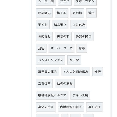
シーバー病
かかと
スポーツマン
顎の痛み
鍛える
足の指
浮指
子ども
踏ん張り
お盆休み
お知らせ
天使の羽
骨盤の開き
足組
オーバーユース
臀部
ハムストリングス
がに股
肩甲骨の痛み
すねの外側の痛み
歩行
立ち仕事
仙骨の痛み
腰椎椎間板ヘルニア
アキレス腱
身体の冷え
内臓機能の低下
早く治す