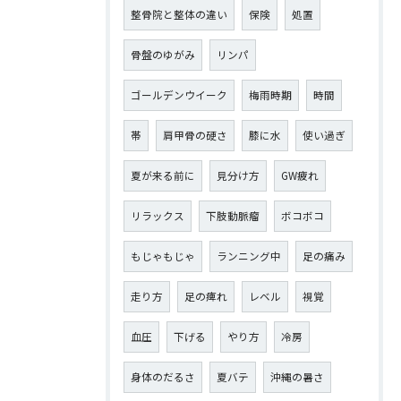
整骨院と整体の違い
保険
処置
骨盤のゆがみ
リンパ
ゴールデンウイーク
梅雨時期
時間
帯
肩甲骨の硬さ
膝に水
使い過ぎ
夏が来る前に
見分け方
GW疲れ
リラックス
下肢動脈瘤
ボコボコ
もじゃもじゃ
ランニング中
足の痛み
走り方
足の痺れ
レベル
視覚
血圧
下げる
やり方
冷房
身体のだるさ
夏バテ
沖縄の暑さ