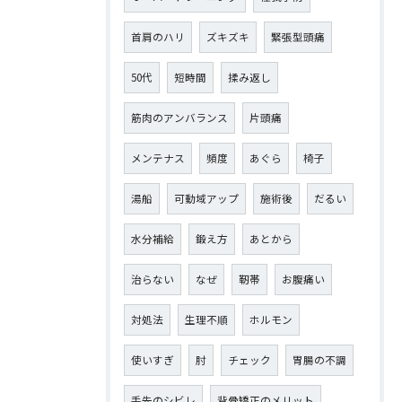
首肩のハリ
ズキズキ
緊張型頭痛
50代
短時間
揉み返し
筋肉のアンバランス
片頭痛
メンテナス
頻度
あぐら
椅子
湯船
可動域アップ
施術後
だるい
水分補給
鍛え方
あとから
治らない
なぜ
靭帯
お腹痛い
対処法
生理不順
ホルモン
使いすぎ
肘
チェック
胃腸の不調
手先のシビレ
背骨矯正のメリット