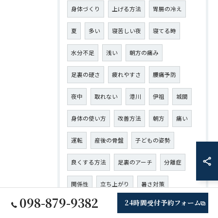
身体づくり
上げる方法
胃腸の冷え
夏
多い
寝苦しい夜
寝てる時
水分不足
浅い
朝方の痛み
足裏の硬さ
疲れやすさ
腰痛予防
夜中
取れない
港川
伊祖
城間
身体の使い方
改善方法
朝方
痛い
運転
産後の骨盤
子どもの姿勢
良くする方法
足裏のアーチ
分離症
関係性
立ち上がり
暑さ対策
098-879-9382
24時間受付予約フォーム
整える
繰り返し痛み