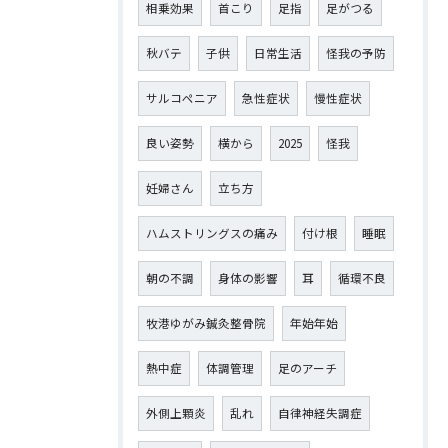
相乗効果
首こり
足指
足がつる
秋バテ
子供
日常生活
怪我の予防
サルコペニア
急性症状
慢性症状
良い姿勢
横から
2025
怪我
妊婦さん
立ち方
ハムストリングスの痛み
付け根
睡眠
朝の不調
身体の影響
耳
循環不良
牧港ゆがみ鍼灸整骨院
年始年始
熱中症
体調管理
足のアーチ
外側上顆炎
乱れ
自律神経失調症