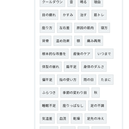
クールダウン
音
鳴る
理由
目の疲れ
かすみ
治す
筋トレ
座り方
左右差
原因の筋肉
寝方
背骨
温め効果
顎
痛み再発
根本的な改善を
産後のケア
いつまで
体型の崩れ
扁平足
身体のダルさ
偏平足
指の使い方
雨の日
たまに
ふらつき
季節の変わり目
秋
睡眠不足
座りっぱなし
足の不調
気温差
血流
乾燥
足先の冷え