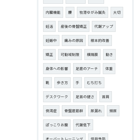
内臓機能
腰
牧港ゆがみ鍼灸
大切
妊活
産後の骨盤矯正
代謝アップ
妊娠中
痛みの原因
根本的改善
矯正
可動域制限
横隔膜
動き
身体への影響
足底のアーチ
体重
靴
歩き方
手
むち打ち
デスクワーク
足首の硬さ
首肩
側湾症
骨盤底筋群
尿漏れ
頻尿
ぽっこりお腹
代謝低下
オーバートレーニング
怪我予防