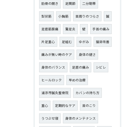
肋骨の開き
足関節
二分靭帯
梨状筋
小胸筋
首周りのつらさ
鍼
足底筋膜痛
鵞足炎
壁
手首の痛み
片足重心
足組む
ゆがみ
猫背改善
痛みが無い時のケア
身体の硬さ
身体のバランス
足底の痛み
シビレ
ヒールロック
早めの治療
浦添市鍼灸整骨院
カバンの持ち方
重心
定期的なケア
首のこり
うつぶせ寝
身体のメンテナンス