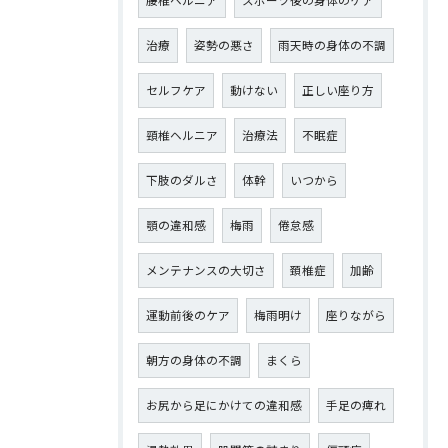
腰椎ヘルニア
スポーツ後の身体のケア
治療
姿勢の悪さ
雨天時の身体の不調
セルフケア
動けない
正しい座り方
頸椎ヘルニア
治療法
不眠症
下肢のダルさ
体幹
いつから
顎の違和感
梅雨
倦怠感
メンテナンスの大切さ
頚椎症
加齢
運動前後のケア
梅雨明け
座りながら
朝方の身体の不調
まくら
お尻から足にかけての違和感
手足の痺れ