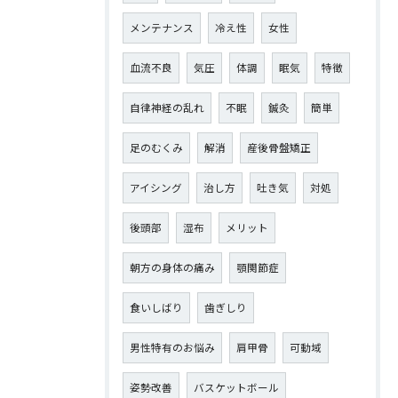
メンテナンス
冷え性
女性
血流不良
気圧
体調
眠気
特徴
自律神経の乱れ
不眠
鍼灸
簡単
足のむくみ
解消
産後骨盤矯正
アイシング
治し方
吐き気
対処
後頭部
湿布
メリット
朝方の身体の痛み
顎関節症
食いしばり
歯ぎしり
男性特有のお悩み
肩甲骨
可動域
姿勢改善
バスケットボール