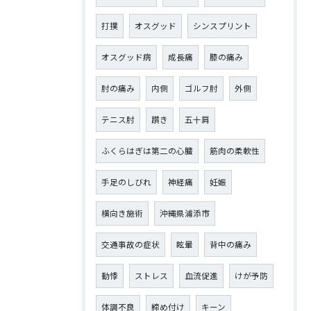
打撲
オスグッド
シンスプリント
オスグッド病
成長痛
膝の痛み
肘の痛み
内側
ゴルフ肘
外側
テニス肘
躓き
五十肩
ふくらはぎは第二の心臓
筋肉の柔軟性
手足のしびれ
神経痛
妊娠
横向き施術
沖縄県浦添市
交通事故の症状
眩暈
背中の痛み
動悸
ストレス
血流促進
けが予防
体調不良
締め付け
キーン