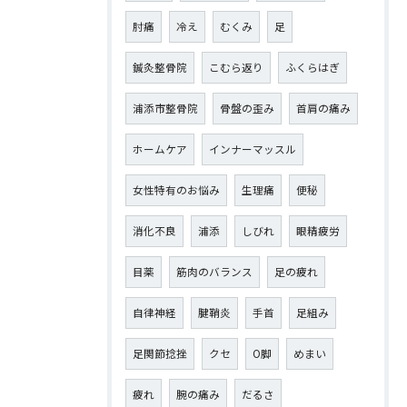
肘痛
冷え
むくみ
足
鍼灸整骨院
こむら返り
ふくらはぎ
浦添市整骨院
骨盤の歪み
首肩の痛み
ホームケア
インナーマッスル
女性特有のお悩み
生理痛
便秘
消化不良
浦添
しびれ
眼精疲労
目薬
筋肉のバランス
足の疲れ
自律神経
腱鞘炎
手首
足組み
足関節捻挫
クセ
O脚
めまい
疲れ
腕の痛み
だるさ