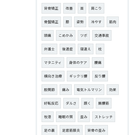
背骨矯正
改善
首
肩こり
骨盤矯正
膝
姿勢
冷やす
筋肉
頭痛
こめかみ
ツボ
交通事故
弁護士
後遺症
寝違え
枕
マタニティ
身体のケア
腰痛
横向き治療
ギックリ腰
反り腰
股関節
痛み
電気トルマリン
効果
好転反応
ダルさ
躓く
腸腰筋
牧港
睡眠の質
歪み
ストレッチ
足の裏
足底筋膜炎
背骨の歪み