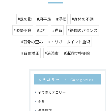
#足の指
#扁平足
#浮指
#身体の不調
#姿勢不良
#歩行
#猫背
#筋肉のバランス
#背骨の歪み
#トリガーポイント施術
#背骨矯正
#浦添市
#浦添市整骨院
カテゴリー
Categories
全てのカテゴリー
歪み
骨盤矯正