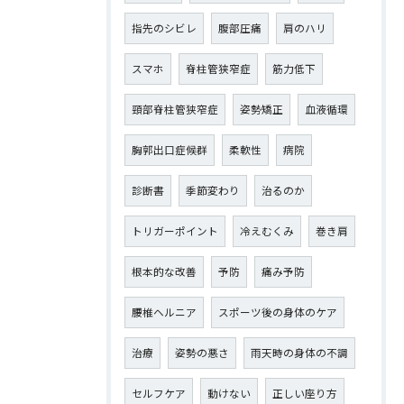
指先のシビレ
腹部圧痛
肩のハリ
スマホ
脊柱管狭窄症
筋力低下
頸部脊柱管狭窄症
姿勢矯正
血液循環
胸郭出口症候群
柔軟性
病院
診断書
季節変わり
治るのか
トリガーポイント
冷えむくみ
巻き肩
根本的な改善
予防
痛み予防
腰椎ヘルニア
スポーツ後の身体のケア
治療
姿勢の悪さ
雨天時の身体の不調
セルフケア
動けない
正しい座り方