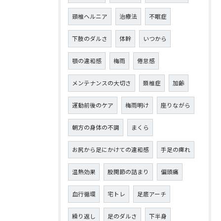
頸椎ヘルニア
治療法
不眠症
下肢のダルさ
体幹
いつから
顎の違和感
梅雨
倦怠感
メンテナンスの大切さ
頚椎症
加齢
運動前後のケア
梅雨明け
座りながら
朝方の身体の不調
まくら
お尻から足にかけての違和感
手足の痺れ
温熱効果
股関節の詰まり
偏頭痛
血行循環
宅トレ
足底アーチ
繰り返し
足のダルさ
下半身