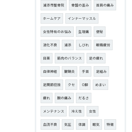
浦添市整骨院
骨盤の歪み
首肩の痛み
ホームケア
インナーマッスル
女性特有のお悩み
生理痛
便秘
消化不良
浦添
しびれ
眼精疲労
目薬
筋肉のバランス
足の疲れ
自律神経
腱鞘炎
手首
足組み
足関節捻挫
クセ
O脚
めまい
疲れ
腕の痛み
だるさ
メンテナンス
冷え性
女性
血流不良
気圧
体調
眠気
特徴