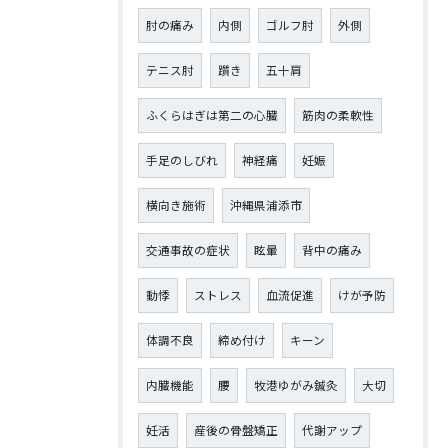
肘の痛み
内側
ゴルフ肘
外側
テニス肘
躓き
五十肩
ふくらはぎは第二の心臓
筋肉の柔軟性
手足のしびれ
神経痛
妊娠
横向き施術
沖縄県浦添市
交通事故の症状
眩暈
背中の痛み
動悸
ストレス
血流促進
けが予防
体調不良
締め付け
キーン
内臓機能
腰
牧港ゆがみ鍼灸
大切
妊活
産後の骨盤矯正
代謝アップ