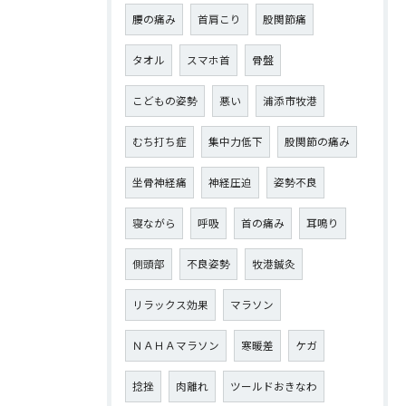
腰の痛み
首肩こり
股関節痛
タオル
スマホ首
骨盤
こどもの姿勢
悪い
浦添市牧港
むち打ち症
集中力低下
股関節の痛み
坐骨神経痛
神経圧迫
姿勢不良
寝ながら
呼吸
首の痛み
耳鳴り
側頭部
不良姿勢
牧港鍼灸
リラックス効果
マラソン
ＮＡＨＡマラソン
寒暖差
ケガ
捻挫
肉離れ
ツールドおきなわ