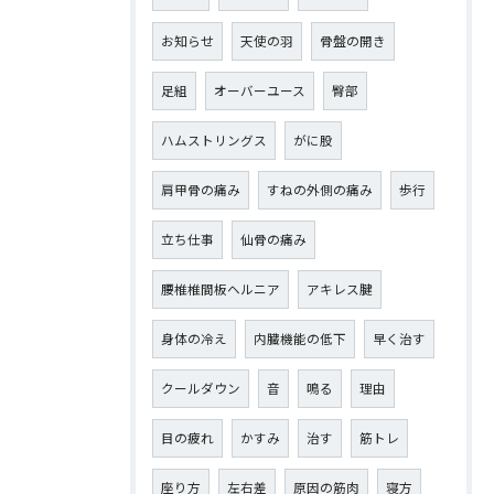
お知らせ
天使の羽
骨盤の開き
足組
オーバーユース
臀部
ハムストリングス
がに股
肩甲骨の痛み
すねの外側の痛み
歩行
立ち仕事
仙骨の痛み
腰椎椎間板ヘルニア
アキレス腱
身体の冷え
内臓機能の低下
早く治す
クールダウン
音
鳴る
理由
目の疲れ
かすみ
治す
筋トレ
座り方
左右差
原因の筋肉
寝方