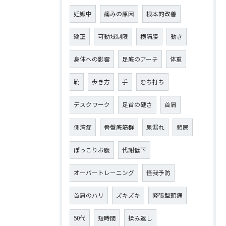
妊娠中
痛みの原因
根本的改善
矯正
可動域制限
横隔膜
動き
身体への影響
足底のアーチ
体重
靴
歩き方
手
むち打ち
デスクワーク
足首の硬さ
首肩
側湾症
骨盤底筋群
尿漏れ
頻尿
ぽっこりお腹
代謝低下
オーバートレーニング
怪我予防
首肩のハリ
ズキズキ
緊張型頭痛
50代
短時間
揉み返し