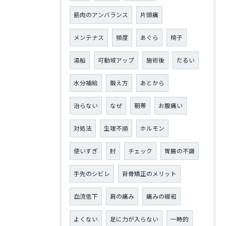
筋肉のアンバランス
片頭痛
メンテナス
頻度
あぐら
椅子
湯船
可動域アップ
施術後
だるい
水分補給
鍛え方
あとから
治らない
なぜ
靭帯
お腹痛い
対処法
生理不順
ホルモン
使いすぎ
肘
チェック
胃腸の不調
手先のシビレ
背骨矯正のメリット
血流低下
肩の痛み
痛みの緩和
よくない
足に力が入らない
一時的