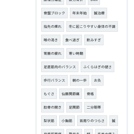
骨盤ブロック
年末年始
鍼治療
指先の痺れ
冬に起こりやすい身体の不調
喉の渇き
食べ過ぎ
飲みすぎ
胃腸の疲れ
寒い時期
足底筋肉のバランス
ふくらはぎの硬さ
歩行バランス
朝の一歩
お灸
もぐさ
仙腸関節痛
骨格
肋骨の開き
足関節
二分靭帯
梨状筋
小胸筋
首周りのつらさ
鍼