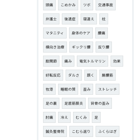
頭痛
こめかみ
ツボ
交通事故
弁護士
後遺症
寝違え
枕
マタニティ
身体のケア
腰痛
横向き治療
ギックリ腰
反り腰
股関節
痛み
電気トルマリン
効果
好転反応
ダルさ
躓く
腸腰筋
牧港
睡眠の質
歪み
ストレッチ
足の裏
足底筋膜炎
背骨の歪み
肘痛
冷え
むくみ
足
鍼灸整骨院
こむら返り
ふくらはぎ