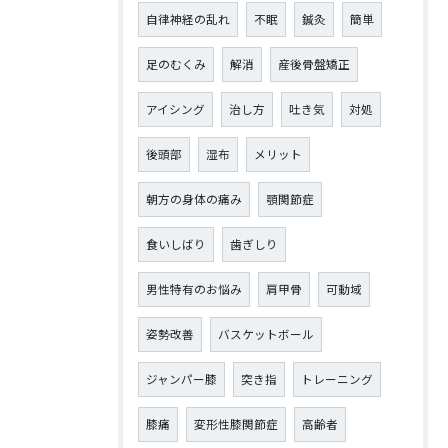
自律神経の乱れ
不眠
鍼灸
簡単
足のむくみ
解消
産後骨盤矯正
アイシング
治し方
吐き気
対処
後頭部
湿布
メリット
朝方の身体の痛み
顎関節症
食いしばり
歯ぎしり
男性特有のお悩み
肩甲骨
可動域
姿勢改善
バスケットボール
ジャンパー膝
突き指
トレーニング
膝痛
変形性膝関節症
高齢者