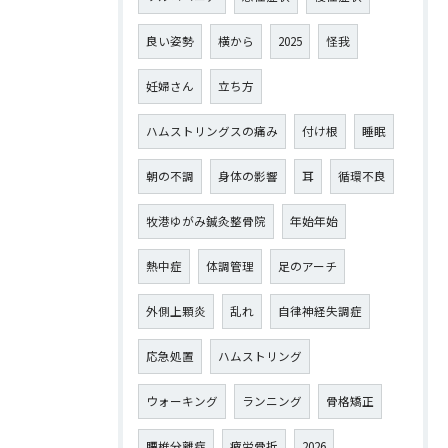
良い姿勢
横から
2025
怪我
妊婦さん
立ち方
ハムストリングスの痛み
付け根
睡眠
朝の不調
身体の影響
耳
循環不良
牧港ゆがみ鍼灸整骨院
年始年始
熱中症
体調管理
足のアーチ
外側上顆炎
乱れ
自律神経失調症
応急処置
ハムストリング
ウォーキング
ランニング
骨格矯正
腰椎分離症
疲労骨折
2026