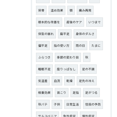
背骨
温め効果
顎
痛み再発
根本的な改善を
産後のケア
いつまで
体型の崩れ
扁平足
身体のダルさ
偏平足
指の使い方
雨の日
たまに
ふらつき
季節の変わり目
秋
睡眠不足
座りっぱなし
足の不調
気温差
血流
乾燥
足先の冷え
相乗効果
首こり
足指
足がつる
秋バテ
子供
日常生活
怪我の予防
サルコペニア
急性症状
慢性症状