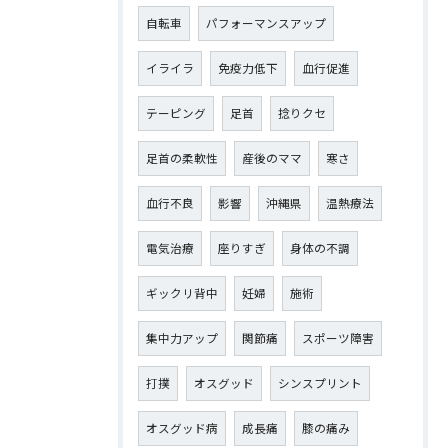
自転車
パフォーマンスアップ
イライラ
免疫力低下
血行促進
テーピング
足首
捻りクセ
足首の柔軟性
産後のママ
寒さ
血行不良
影響
沖縄県
温熱療法
電気治療
座りすぎ
身体の不調
ギックリ背中
妊婦
施術
集中力アップ
関節痛
スポーツ障害
打撲
オスグッド
シンスプリント
オスグッド病
成長痛
膝の痛み