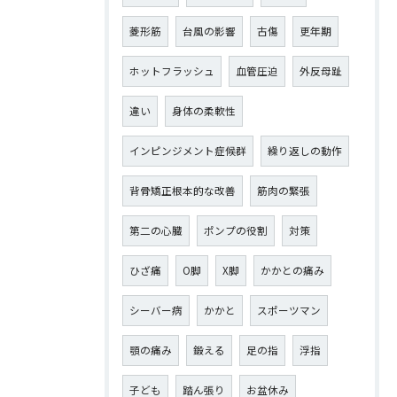
菱形筋
台風の影響
古傷
更年期
ホットフラッシュ
血管圧迫
外反母趾
違い
身体の柔軟性
インピンジメント症候群
繰り返しの動作
背骨矯正根本的な改善
筋肉の緊張
第二の心臓
ポンプの役割
対策
ひざ痛
О脚
X脚
かかとの痛み
シーバー病
かかと
スポーツマン
顎の痛み
鍛える
足の指
浮指
子ども
踏ん張り
お盆休み