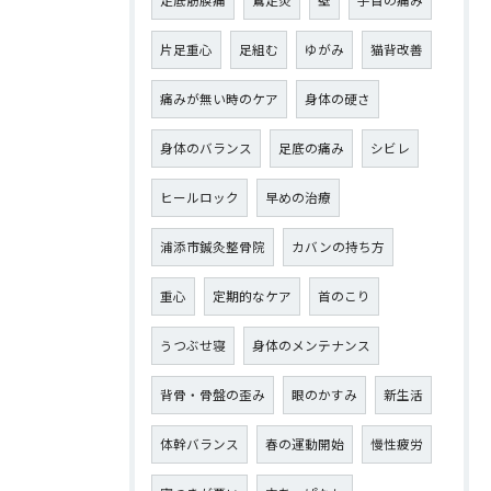
足底筋膜痛
鵞足炎
壁
手首の痛み
片足重心
足組む
ゆがみ
猫背改善
痛みが無い時のケア
身体の硬さ
身体のバランス
足底の痛み
シビレ
ヒールロック
早めの治療
浦添市鍼灸整骨院
カバンの持ち方
重心
定期的なケア
首のこり
うつぶせ寝
身体のメンテナンス
背骨・骨盤の歪み
眼のかすみ
新生活
体幹バランス
春の運動開始
慢性疲労