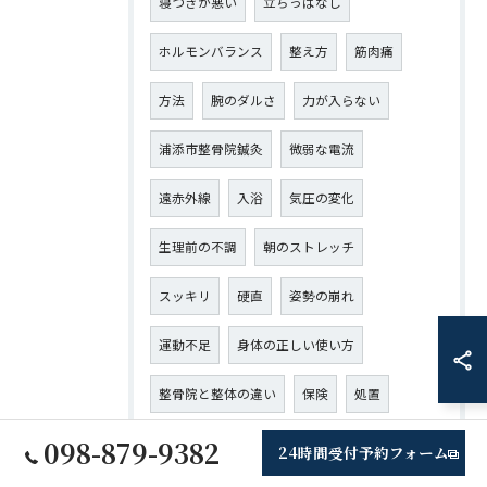
寝つきが悪い
立ちっぱなし
ホルモンバランス
整え方
筋肉痛
方法
腕のダルさ
力が入らない
浦添市整骨院鍼灸
微弱な電流
遠赤外線
入浴
気圧の変化
生理前の不調
朝のストレッチ
スッキリ
硬直
姿勢の崩れ
運動不足
身体の正しい使い方
整骨院と整体の違い
保険
処置
098-879-9382
骨盤のゆがみ
リンパ
24時間受付予約フォーム