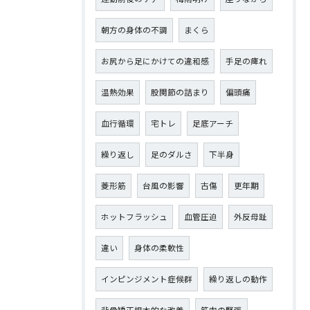
朝方の身体の不調
まくら
お尻から足にかけての違和感
手足の痺れ
温熱効果
股関節の詰まり
偏頭痛
血行循環
宅トレ
足底アーチ
繰り返し
足のダルさ
下半身
菱形筋
台風の影響
古傷
更年期
ホットフラッシュ
血管圧迫
外反母趾
違い
身体の柔軟性
インピンジメント症候群
繰り返しの動作