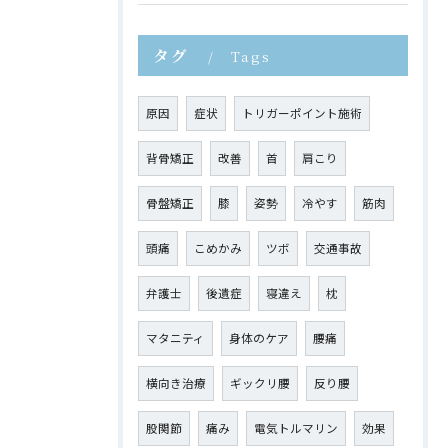
タグ
Tags
原因
症状
トリガーポイント施術
背骨矯正
改善
首
肩こり
骨盤矯正
膝
姿勢
冷やす
筋肉
頭痛
こめかみ
ツボ
交通事故
弁護士
後遺症
寝違え
枕
マタニティ
身体のケア
腰痛
横向き治療
ギックリ腰
反り腰
股関節
痛み
電気トルマリン
効果