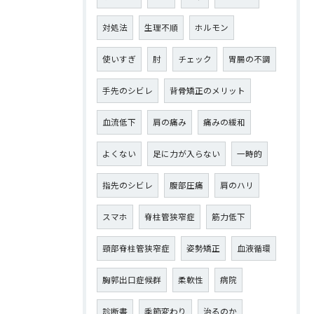
対処法
生理不順
ホルモン
使いすぎ
肘
チェック
胃腸の不調
手先のシビレ
背骨矯正のメリット
血流低下
肩の痛み
痛みの緩和
よくない
足に力が入らない
一時的
指先のシビレ
腹部圧痛
肩のハリ
スマホ
脊柱管狭窄症
筋力低下
頸部脊柱管狭窄症
姿勢矯正
血液循環
胸郭出口症候群
柔軟性
病院
診断書
季節変わり
治るのか