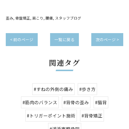
歪み
骨盤矯正
肩こり
腰痛
スタッフブログ
< 前のページ
一覧に戻る
次のページ >
関連タグ
#すねの外側の痛み
#歩き方
#筋肉のバランス
#背骨の歪み
#猫背
#トリガーポイント施術
#背骨矯正
#浦添市整骨院