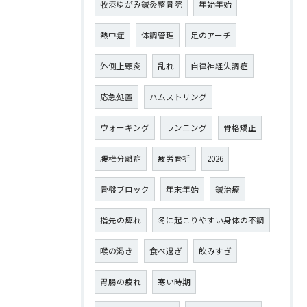
牧港ゆがみ鍼灸整骨院
年始年始
熱中症
体調管理
足のアーチ
外側上顆炎
乱れ
自律神経失調症
応急処置
ハムストリング
ウォーキング
ランニング
骨格矯正
腰椎分離症
疲労骨折
2026
骨盤ブロック
年末年始
鍼治療
指先の痺れ
冬に起こりやすい身体の不調
喉の渇き
食べ過ぎ
飲みすぎ
胃腸の疲れ
寒い時期