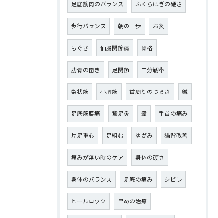
足底筋肉のバランス
ふくらはぎの硬さ
歩行バランス
朝の一歩
お灸
もぐさ
仙腸関節痛
骨格
肋骨の開き
足関節
二分靭帯
梨状筋
小胸筋
首周りのつらさ
鍼
足底筋膜痛
鵞足炎
壁
手首の痛み
片足重心
足組む
ゆがみ
猫背改善
痛みが無い時のケア
身体の硬さ
身体のバランス
足底の痛み
シビレ
ヒールロック
早めの治療