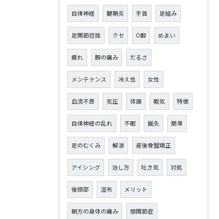
自律神経
腱鞘炎
手首
足組み
足関節捻挫
クセ
O脚
めまい
疲れ
腕の痛み
だるさ
メンテナンス
冷え性
女性
血流不良
気圧
体調
眠気
特徴
自律神経の乱れ
不眠
鍼灸
簡単
足のむくみ
解消
産後骨盤矯正
アイシング
治し方
吐き気
対処
後頭部
湿布
メリット
朝方の身体の痛み
顎関節症