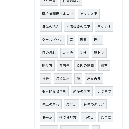
立ち仕事
仙骨の痛み
腰椎椎間板ヘルニア
アキレス腱
身体の冷え
内臓機能の低下
早く治す
クールダウン
音
鳴る
理由
目の疲れ
かすみ
治す
筋トレ
座り方
左右差
原因の筋肉
寝方
背骨
温め効果
顎
痛み再発
根本的な改善を
産後のケア
いつまで
体型の崩れ
扁平足
身体のダルさ
偏平足
指の使い方
雨の日
たまに