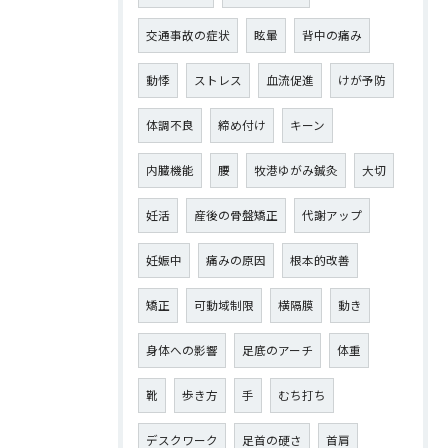
交通事故の症状
眩暈
背中の痛み
動悸
ストレス
血流促進
けが予防
体調不良
締め付け
キーン
内臓機能
腰
牧港ゆがみ鍼灸
大切
妊活
産後の骨盤矯正
代謝アップ
妊娠中
痛みの原因
根本的改善
矯正
可動域制限
横隔膜
動き
身体への影響
足底のアーチ
体重
靴
歩き方
手
むち打ち
デスクワーク
足首の硬さ
首肩