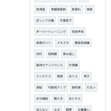
側湾症
骨盤底筋群
尿漏れ
頻尿
ぽっこりお腹
代謝低下
オーバートレーニング
怪我予防
首肩のハリ
ズキズキ
緊張型頭痛
50代
短時間
揉み返し
筋肉のアンバランス
片頭痛
メンテナス
頻度
あぐら
椅子
湯船
可動域アップ
施術後
だるい
水分補給
鍛え方
あとから
治らない
なぜ
靭帯
お腹痛い