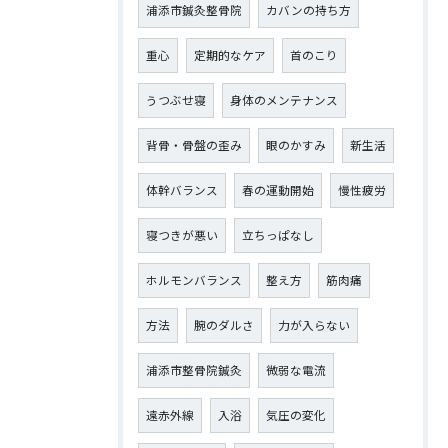
浦添市鍼灸整骨院
カバンの持ち方
重心
定期的なケア
首のこり
うつぶせ寝
身体のメンテナンス
背骨・骨盤の歪み
眼のかすみ
新生活
体幹バランス
春の運動開始
慢性疲労
寝つきが悪い
立ちっぱなし
ホルモンバランス
整え方
筋肉痛
方法
腕のダルさ
力が入らない
浦添市整骨院鍼灸
微弱な電流
遠赤外線
入浴
気圧の変化