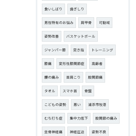
食いしばり
歯ぎしり
男性特有のお悩み
肩甲骨
可動域
姿勢改善
バスケットボール
ジャンパー膝
突き指
トレーニング
膝痛
変形性膝関節症
高齢者
腰の痛み
首肩こり
股関節痛
タオル
スマホ首
骨盤
こどもの姿勢
悪い
浦添市牧港
むち打ち症
集中力低下
股関節の痛み
坐骨神経痛
神経圧迫
姿勢不良