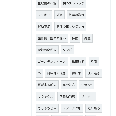
生理前の不調
朝のストレッチ
スッキリ
硬直
姿勢の崩れ
運動不足
身体の正しい使い方
整骨院と整体の違い
保険
処置
骨盤のゆがみ
リンパ
ゴールデンウイーク
梅雨時期
時間
帯
肩甲骨の硬さ
膝に水
使い過ぎ
夏が来る前に
見分け方
GW疲れ
リラックス
下肢動脈瘤
ボコボコ
もじゃもじゃ
ランニング中
足の痛み