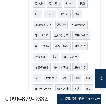
走り方
足の痺れ
レベル
視覚
血圧
下げる
やり方
冷房
身体のだるさ
夏バテ
沖縄の暑さ
身体づくり
上げる方法
胃腸の冷え
夏
多い
寝苦しい夜
寝てる時
水分不足
浅い
朝方の痛み
足裏の硬さ
疲れやすさ
腰痛予防
夜中
取れない
港川
伊祖
城間
身体の使い方
改善方法
朝方
痛い
098-879-9382
24時間受付予約フォーム
運転
産後の骨盤
子どもの姿勢