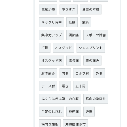
電気治療
座りすぎ
身体の不調
ギックリ背中
妊婦
施術
集中力アップ
関節痛
スポーツ障害
打撲
オスグッド
シンスプリント
オスグッド病
成長痛
膝の痛み
肘の痛み
内側
ゴルフ肘
外側
テニス肘
躓き
五十肩
ふくらはぎは第二の心臓
筋肉の柔軟性
手足のしびれ
神経痛
妊娠
横向き施術
沖縄県浦添市