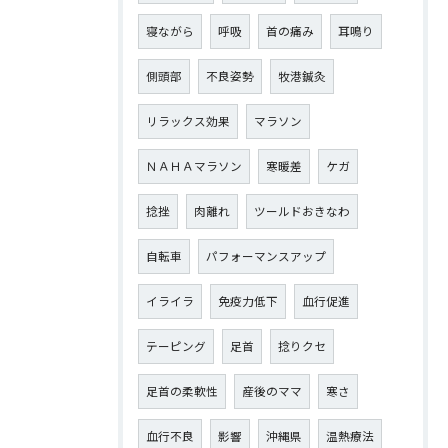
寝ながら
呼吸
首の痛み
耳鳴り
側頭部
不良姿勢
牧港鍼灸
リラックス効果
マラソン
ＮＡＨＡマラソン
寒暖差
ケガ
捻挫
肉離れ
ツールドおきなわ
自転車
パフォーマンスアップ
イライラ
免疫力低下
血行促進
テーピング
足首
捻りクセ
足首の柔軟性
産後のママ
寒さ
血行不良
影響
沖縄県
温熱療法