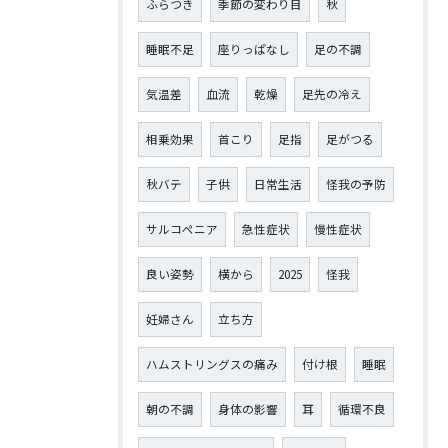
ふらつき
季節の変わり目
秋
睡眠不足
座りっぱなし
足の不調
気温差
血流
乾燥
足先の冷え
相乗効果
首こり
足指
足がつる
秋バテ
子供
日常生活
怪我の予防
サルコペニア
急性症状
慢性症状
良い姿勢
横から
2025
怪我
妊婦さん
立ち方
ハムストリングスの痛み
付け根
睡眠
朝の不調
身体の影響
耳
循環不良