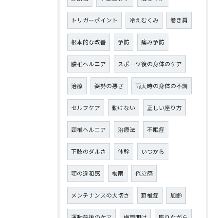
トリガーポイント
冷えむくみ
巻き肩
根本的な改善
予防
痛み予防
腰椎ヘルニア
スポーツ後の身体のケア
治療
姿勢の悪さ
雨天時の身体の不調
セルフケア
動けない
正しい座り方
頸椎ヘルニア
治療法
不眠症
下肢のダルさ
体幹
いつから
顎の違和感
梅雨
倦怠感
メンテナンスの大切さ
頚椎症
加齢
運動前後のケア
梅雨明け
座りながら