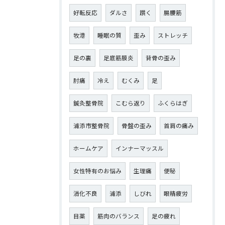
好転反応
ダルさ
躓く
腸腰筋
牧港
睡眠の質
歪み
ストレッチ
足の裏
足底筋膜炎
背骨の歪み
肘痛
冷え
むくみ
足
鍼灸整骨院
こむら返り
ふくらはぎ
浦添市整骨院
骨盤の歪み
首肩の痛み
ホームケア
インナーマッスル
女性特有のお悩み
生理痛
便秘
消化不良
浦添
しびれ
眼精疲労
目薬
筋肉のバランス
足の疲れ