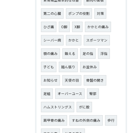
背骨矯正根本的な改善
筋肉の緊張
第二の心臓
ポンプの役割
対策
ひざ痛
О脚
X脚
かかとの痛み
シーバー病
かかと
スポーツマン
顎の痛み
鍛える
足の指
浮指
子ども
踏ん張り
お盆休み
お知らせ
天使の羽
骨盤の開き
足組
オーバーユース
臀部
ハムストリングス
がに股
肩甲骨の痛み
すねの外側の痛み
歩行