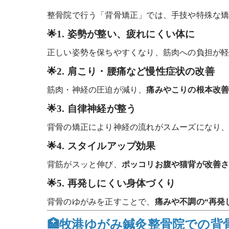
整骨院で行う「背骨矯正」では、手技や特殊な
🌟1. 姿勢が整い、疲れにくい体に
正しい姿勢を保ちやすくなり、筋肉への負担が
🌟2. 肩こり・腰痛など慢性症状の改善
筋肉・神経の圧迫が減り、
痛みやこりの根本改
🌟3. 自律神経が整う
背骨の矯正により神経の流れがスムーズになり
🌟4. スタイルアップ効果
背筋がスッと伸び、
ポッコリお腹や猫背が改善
🌟5. 再発しにくい身体づくり
背骨のゆがみを正すことで、
痛みや不調の“再発
🏥牧港ゆがみ鍼灸整骨院での