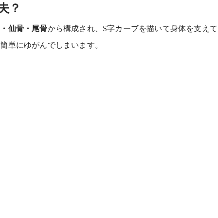
丈夫？
）・仙骨・尾骨
から構成され、S字カーブを描いて身体を支え
は簡単にゆがんでしまいます。