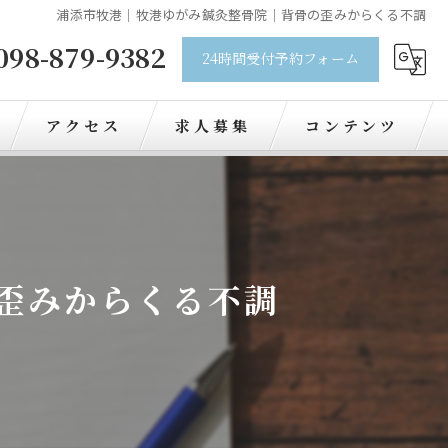
浦添市牧港｜牧港ゆがみ鍼灸整骨院｜背骨の歪みからくる不調
098-879-9382
24時間受付予約フォーム
アクセス
求人募集
コンテンツ
歪みからくる不調