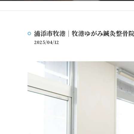
浦添市牧港｜牧港ゆがみ鍼灸整骨
2025/04/12