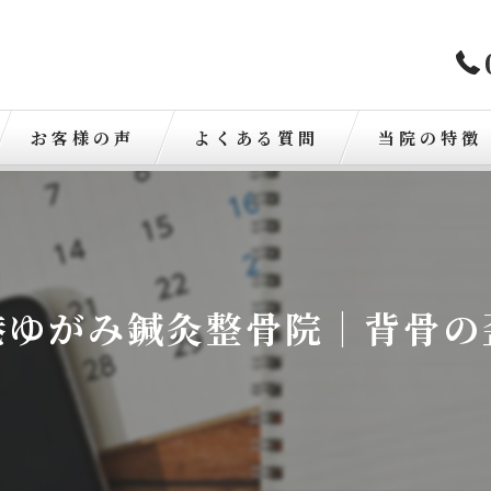
お客様の声
よくある質問
当院の特徴
歪み
骨盤矯正
港ゆがみ鍼灸整骨院｜背骨の
肩こり
腰痛
交通事故