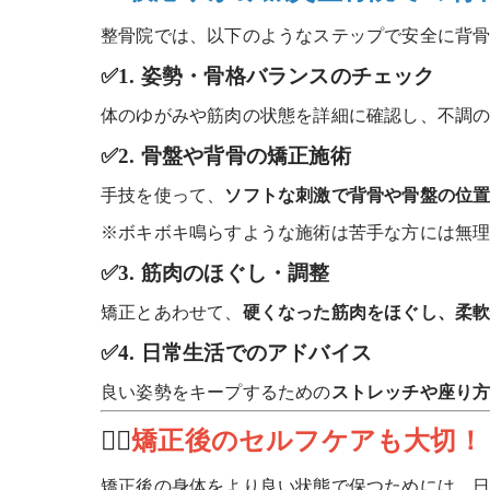
整骨院では、以下のようなステップで安全に背
✅1. 姿勢・骨格バランスのチェック
体のゆがみや筋肉の状態を詳細に確認し、不調
✅2. 骨盤や背骨の矯正施術
手技を使って、
ソフトな刺激で背骨や骨盤の位
※ボキボキ鳴らすような施術は苦手な方には無
✅3. 筋肉のほぐし・調整
矯正とあわせて、
硬くなった筋肉をほぐし、柔
✅4. 日常生活でのアドバイス
良い姿勢をキープするための
ストレッチや座り
🧘‍♀️
矯正後のセルフケアも大切！
矯正後の身体をより良い状態で保つためには、