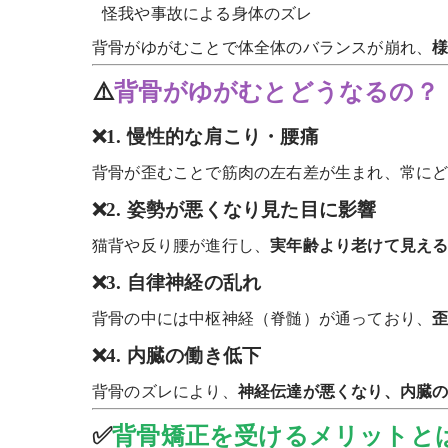
怪我や事故による身体のズレ
背骨がゆがむことで体全体のバランスが崩れ、
⚠️
背骨がゆがむとどうなるの？
❌1. 慢性的な肩こり・腰痛
背骨が歪むことで筋肉の左右差が生まれ、常に
❌2. 姿勢が悪くなり見た目に影響
猫背や反り腰が進行し、
実年齢より老けて見え
❌3. 自律神経の乱れ
背骨の中には中枢神経（脊髄）が通っており、
❌4. 内臓の働き低下
背骨のズレにより、
神経伝達が悪くなり、内臓
✅
背骨矯正を受けるメリットと