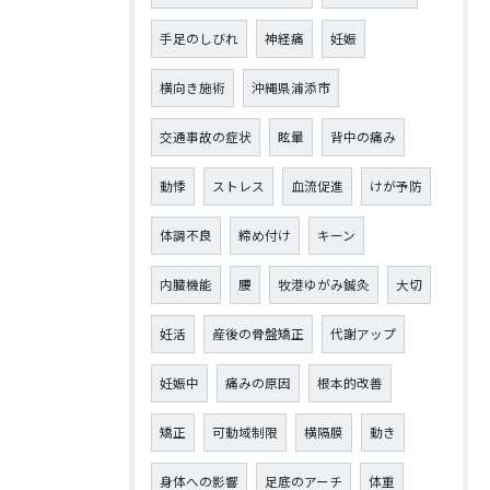
手足のしびれ
神経痛
妊娠
横向き施術
沖縄県浦添市
交通事故の症状
眩暈
背中の痛み
動悸
ストレス
血流促進
けが予防
体調不良
締め付け
キーン
内臓機能
腰
牧港ゆがみ鍼灸
大切
妊活
産後の骨盤矯正
代謝アップ
妊娠中
痛みの原因
根本的改善
矯正
可動域制限
横隔膜
動き
身体への影響
足底のアーチ
体重