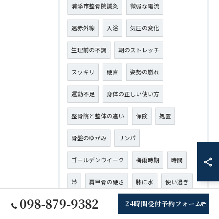
浦添市整骨院鍼灸
微弱な電流
遠赤外線
入浴
気圧の変化
生理前の不調
朝のストレッチ
スッキリ
硬直
姿勢の崩れ
運動不足
身体の正しい使い方
整骨院と整体の違い
保険
処置
骨盤のゆがみ
リンパ
ゴールデンウイーク
梅雨時期
時間
帯
肩甲骨の硬さ
膝に水
使い過ぎ
098-879-9382
24時間受付予約フォーム
夏が来る前に
見分け方
GW疲れ