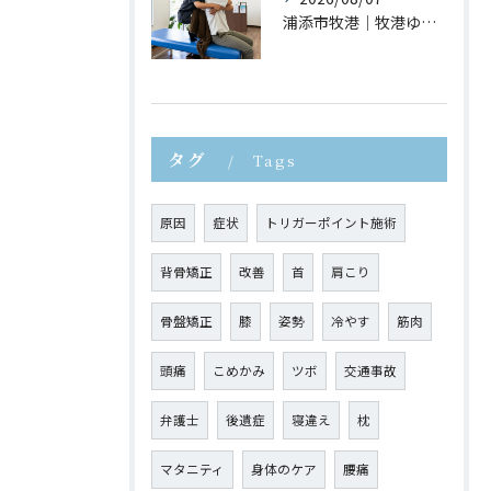
浦添市牧港｜牧港ゆがみ鍼灸整骨院｜猫背が疲れやすさにつながる理由とは？
タグ
Tags
原因
症状
トリガーポイント施術
背骨矯正
改善
首
肩こり
骨盤矯正
膝
姿勢
冷やす
筋肉
頭痛
こめかみ
ツボ
交通事故
弁護士
後遺症
寝違え
枕
マタニティ
身体のケア
腰痛