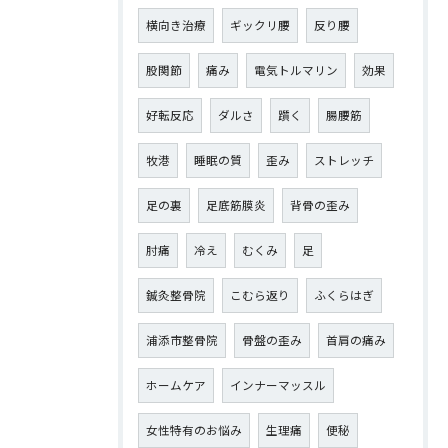
横向き治療
ギックリ腰
反り腰
股関節
痛み
電気トルマリン
効果
好転反応
ダルさ
躓く
腸腰筋
牧港
睡眠の質
歪み
ストレッチ
足の裏
足底筋膜炎
背骨の歪み
肘痛
冷え
むくみ
足
鍼灸整骨院
こむら返り
ふくらはぎ
浦添市整骨院
骨盤の歪み
首肩の痛み
ホームケア
インナーマッスル
女性特有のお悩み
生理痛
便秘