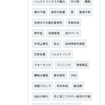
ハムストリングスの痛み
付け根
睡眠
朝の不調
身体の影響
耳
循環不良
牧港ゆがみ鍼灸整骨院
年始年始
熱中症
体調管理
足のアーチ
外側上顆炎
乱れ
自律神経失調症
応急処置
ハムストリング
ウォーキング
ランニング
骨格矯正
腰椎分離症
疲労骨折
2026
骨盤ブロック
年末年始
鍼治療
指先の痺れ
冬に起こりやすい身体の不調