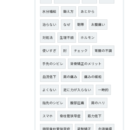
水分補給
鍛え方
あとから
治らない
なぜ
靭帯
お腹痛い
対処法
生理不順
ホルモン
使いすぎ
肘
チェック
胃腸の不調
手先のシビレ
背骨矯正のメリット
血流低下
肩の痛み
痛みの緩和
よくない
足に力が入らない
一時的
指先のシビレ
腹部圧痛
肩のハリ
スマホ
脊柱管狭窄症
筋力低下
頸部脊柱管狭窄症
姿勢矯正
血液循環