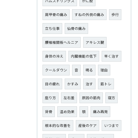
ハムストリングス
がに股
肩甲骨の痛み
すねの外側の痛み
歩行
立ち仕事
仙骨の痛み
腰椎椎間板ヘルニア
アキレス腱
身体の冷え
内臓機能の低下
早く治す
クールダウン
音
鳴る
理由
目の疲れ
かすみ
治す
筋トレ
座り方
左右差
原因の筋肉
寝方
背骨
温め効果
顎
痛み再発
根本的な改善を
産後のケア
いつまで