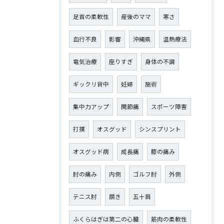
足首の柔軟性
産後のママ
寒さ
血行不良
影響
沖縄県
温熱療法
電気治療
座りすぎ
身体の不調
ギックリ背中
妊婦
施術
集中力アップ
関節痛
スポーツ障害
打撲
オスグッド
シンスプリント
オスグッド病
成長痛
膝の痛み
肘の痛み
内側
ゴルフ肘
外側
テニス肘
躓き
五十肩
ふくらはぎは第二の心臓
筋肉の柔軟性