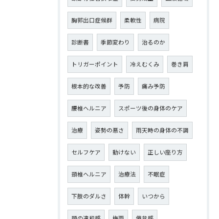
胸郭出口症候群
柔軟性
病院
診断書
季節変わり
治るのか
トリガーポイント
冷えむくみ
巻き肩
根本的な改善
予防
痛み予防
腰椎ヘルニア
スポーツ後の身体のケア
治療
姿勢の悪さ
雨天時の身体の不調
セルフケア
動けない
正しい座り方
頸椎ヘルニア
治療法
不眠症
下肢のダルさ
体幹
いつから
顎の違和感
梅雨
倦怠感