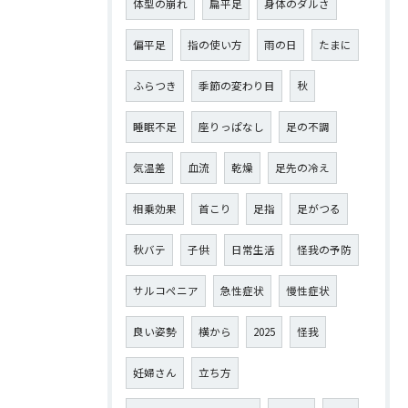
体型の崩れ
扁平足
身体のダルさ
偏平足
指の使い方
雨の日
たまに
ふらつき
季節の変わり目
秋
睡眠不足
座りっぱなし
足の不調
気温差
血流
乾燥
足先の冷え
相乗効果
首こり
足指
足がつる
秋バテ
子供
日常生活
怪我の予防
サルコペニア
急性症状
慢性症状
良い姿勢
横から
2025
怪我
妊婦さん
立ち方