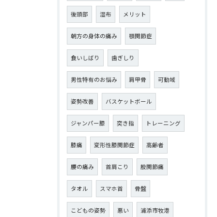
後頭部
湿布
メリット
朝方の身体の痛み
顎関節症
食いしばり
歯ぎしり
男性特有のお悩み
肩甲骨
可動域
姿勢改善
バスケットボール
ジャンパー膝
突き指
トレーニング
膝痛
変形性膝関節症
高齢者
腰の痛み
首肩こり
股関節痛
タオル
スマホ首
骨盤
こどもの姿勢
悪い
浦添市牧港