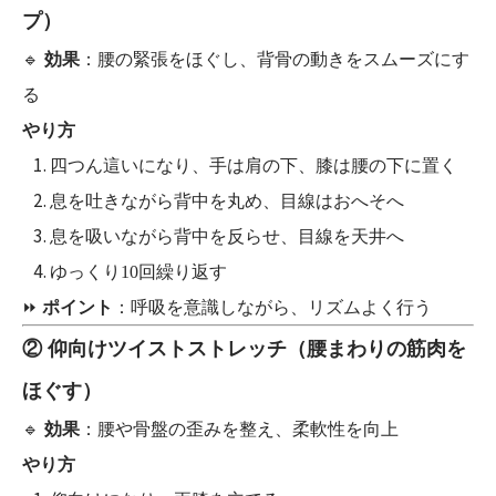
プ）
🔹
効果
：腰の緊張をほぐし、背骨の動きをスムーズにす
る
やり方
四つん這いになり、手は肩の下、膝は腰の下に置く
息を吐きながら背中を丸め、目線はおへそへ
息を吸いながら背中を反らせ、目線を天井へ
ゆっくり10回繰り返す
⏩
ポイント
：呼吸を意識しながら、リズムよく行う
② 仰向けツイストストレッチ（腰まわりの筋肉を
ほぐす）
🔹
効果
：腰や骨盤の歪みを整え、柔軟性を向上
やり方