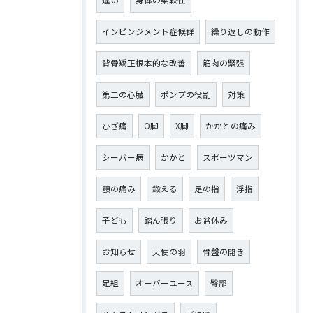
違い
身体の柔軟性
インピンジメント症候群
繰り返しの動作
背骨矯正根本的な改善
筋肉の緊張
第二の心臓
ポンプの役割
対策
ひざ痛
О脚
X脚
かかとの痛み
シーバー病
かかと
スポーツマン
顎の痛み
鍛える
足の指
浮指
子ども
踏ん張り
お盆休み
お知らせ
天使の羽
骨盤の開き
足組
オーバーユース
臀部