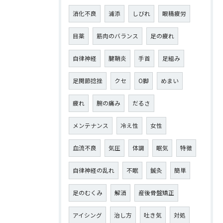
消化不良
浦添
しびれ
眼精疲労
目薬
筋肉のバランス
足の疲れ
自律神経
腱鞘炎
手首
足組み
足関節捻挫
クセ
O脚
めまい
疲れ
腕の痛み
だるさ
メンテナンス
冷え性
女性
血流不良
気圧
体調
眠気
特徴
自律神経の乱れ
不眠
鍼灸
簡単
足のむくみ
解消
産後骨盤矯正
アイシング
治し方
吐き気
対処