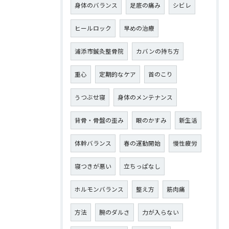
身体のバランス
足底の痛み
シビレ
ヒールロック
早めの治療
浦添市鍼灸整骨院
カバンの持ち方
重心
定期的なケア
首のこり
うつぶせ寝
身体のメンテナンス
背骨・骨盤の歪み
眼のかすみ
新生活
体幹バランス
春の運動開始
慢性疲労
寝つきが悪い
立ちっぱなし
ホルモンバランス
整え方
筋肉痛
方法
腕のダルさ
力が入らない