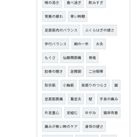
喉の渇き
食べ過ぎ
飲みすぎ
胃腸の疲れ
寒い時期
足底筋肉のバランス
ふくらはぎの硬さ
歩行バランス
朝の一歩
お灸
もぐさ
仙腸関節痛
骨格
肋骨の開き
足関節
二分靭帯
梨状筋
小胸筋
首周りのつらさ
鍼
足底筋膜痛
鵞足炎
壁
手首の痛み
片足重心
足組む
ゆがみ
猫背改善
痛みが無い時のケア
身体の硬さ