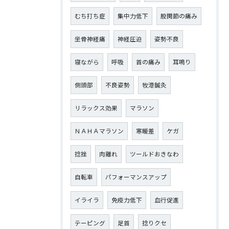
むち打ち症
集中力低下
股関節の痛み
坐骨神経痛
神経圧迫
姿勢不良
寝ながら
呼吸
首の痛み
耳鳴り
側頭部
不良姿勢
牧港鍼灸
リラックス効果
マラソン
ＮＡＨＡマラソン
寒暖差
ケガ
捻挫
肉離れ
ツールドおきなわ
自転車
パフォーマンスアップ
イライラ
免疫力低下
血行促進
テーピング
足首
捻りクセ