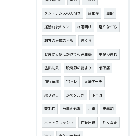
メンテナンスの大切さ
頚椎症
加齢
運動前後のケア
梅雨明け
座りながら
朝方の身体の不調
まくら
お尻から足にかけての違和感
手足の痺れ
温熱効果
股関節の詰まり
偏頭痛
血行循環
宅トレ
足底アーチ
繰り返し
足のダルさ
下半身
菱形筋
台風の影響
古傷
更年期
ホットフラッシュ
血管圧迫
外反母趾