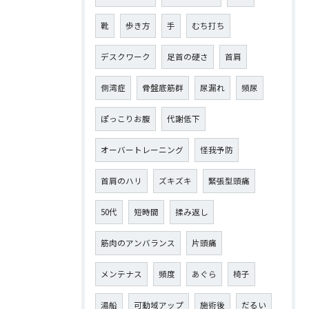
靴
歩き方
手
むち打ち
デスクワーク
足首の硬さ
首肩
側湾症
骨盤底筋群
尿漏れ
頻尿
ぽっこりお腹
代謝低下
オーバートレーニング
怪我予防
首肩のハリ
ズキズキ
緊張型頭痛
50代
短時間
揉み返し
筋肉のアンバランス
片頭痛
メンテナス
頻度
あぐら
椅子
湯船
可動域アップ
施術後
だるい