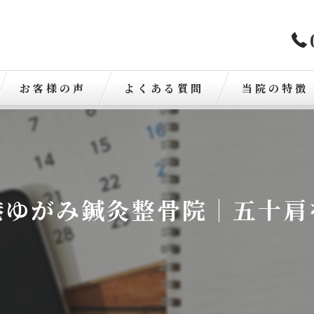
お客様の声
よくある質問
当院の特徴
歪み
骨盤矯正
港ゆがみ鍼灸整骨院｜五十肩
肩こり
腰痛
交通事故