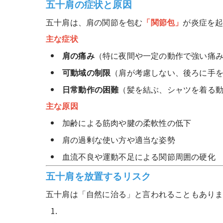
五十肩の症状と原因
五十肩は、肩の関節を包む
「関節包」
が炎症を
主な症状
肩の痛み
（特に夜間や一定の動作で強い痛
可動域の制限
（肩が考慮しない、後ろに手
日常動作の困難
（髪を結ぶ、シャツを着る
主な原因
加齢による筋肉や腱の柔軟性の低下
肩の過剰な使い方や適当な姿勢
血流不良や運動不足による関節周囲の硬化
五十肩を放置するリスク
五十肩は「自然に治る」と言われることもあり