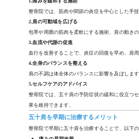
1.
痛みを緩和する施術
整骨院では、筋肉や関節の炎症を中心とした手
2.
肩の可動域を広げる
包帯や周囲の筋肉を柔軟にする施術、肩の動き
3.
血流や代謝の促進
血行を改善することで、炎症の回復を早め、肩
4.
全身のバランスを整える
肩の不調は体全体のバランスに影響を及ぼしま
5.
セルフケアのアドバイス
整骨院では、五十肩の予防症状の緩和に役立つセ
果を維持できます。
五十肩を早期に治療するメリット
整骨院で早期に五十肩を治療することで、以下
痛みの早期改善