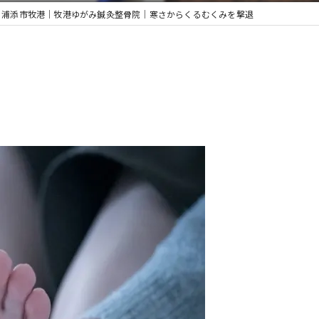
浦添市牧港｜牧港ゆがみ鍼灸整骨院｜寒さからくるむくみを撃退