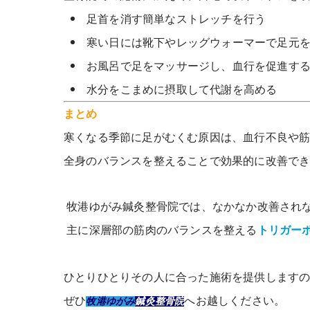
足首を消す簡単なストレッチを行う
寒い日には靴下やレッグウォーマーで足元
お風呂で足をマッサージし、血行を促進す
水分をこまめに摂取して代謝を高める
まとめ
寒くなる季節に足がむくむ原因は、血行不良や
全身のバランスを整えることで効果的に改善で
牧港ゆがみ鍼灸整骨院では、なかなか改善され
主に深層部の筋肉のバランスを整える
トリガー
ひとりひとりその人に合った施術を提供します
ぜひ
へお越しください。
牧港ゆがみ
鍼灸整骨院