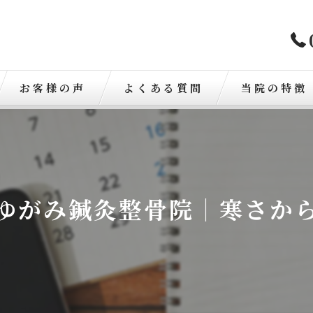
お客様の声
よくある質問
当院の特徴
歪み
骨盤矯正
ゆがみ鍼灸整骨院｜寒さか
肩こり
腰痛
交通事故