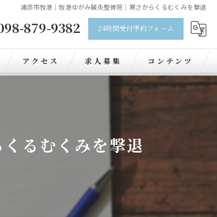
浦添市牧港｜牧港ゆがみ鍼灸整骨院｜寒さからくるむくみを撃退
098-879-9382
24時間受付予約フォーム
アクセス
求人募集
コンテンツ
らくるむくみを撃退