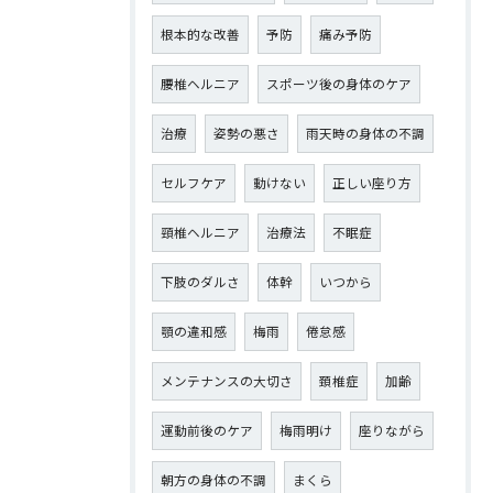
根本的な改善
予防
痛み予防
腰椎ヘルニア
スポーツ後の身体のケア
治療
姿勢の悪さ
雨天時の身体の不調
セルフケア
動けない
正しい座り方
頸椎ヘルニア
治療法
不眠症
下肢のダルさ
体幹
いつから
顎の違和感
梅雨
倦怠感
メンテナンスの大切さ
頚椎症
加齢
運動前後のケア
梅雨明け
座りながら
朝方の身体の不調
まくら