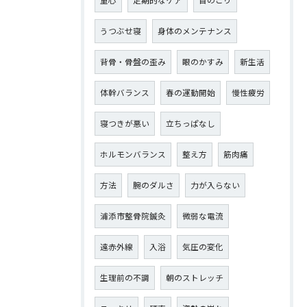
重心
定期的なケア
首のこり
うつぶせ寝
身体のメンテナンス
背骨・骨盤の歪み
眼のかすみ
新生活
体幹バランス
春の運動開始
慢性疲労
寝つきが悪い
立ちっぱなし
ホルモンバランス
整え方
筋肉痛
方法
腕のダルさ
力が入らない
浦添市整骨院鍼灸
微弱な電流
遠赤外線
入浴
気圧の変化
生理前の不調
朝のストレッチ