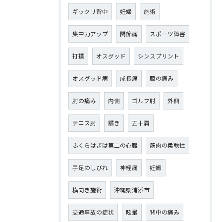
ギックリ背中
妊婦
施術
集中力アップ
関節痛
スポーツ障害
打撲
オスグッド
シンスプリント
オスグッド病
成長痛
膝の痛み
肘の痛み
内側
ゴルフ肘
外側
テニス肘
躓き
五十肩
ふくらはぎは第二の心臓
筋肉の柔軟性
手足のしびれ
神経痛
妊娠
横向き施術
沖縄県浦添市
交通事故の症状
眩暈
背中の痛み