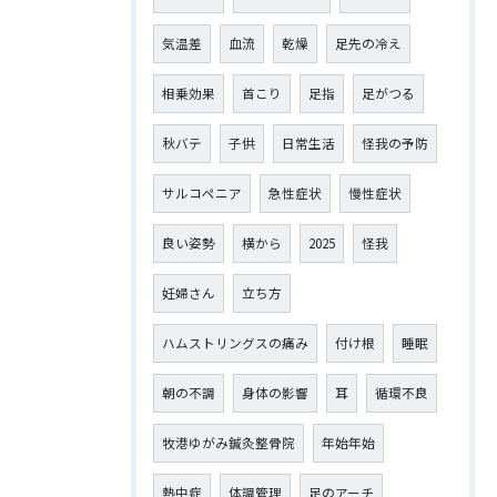
気温差
血流
乾燥
足先の冷え
相乗効果
首こり
足指
足がつる
秋バテ
子供
日常生活
怪我の予防
サルコペニア
急性症状
慢性症状
良い姿勢
横から
2025
怪我
妊婦さん
立ち方
ハムストリングスの痛み
付け根
睡眠
朝の不調
身体の影響
耳
循環不良
牧港ゆがみ鍼灸整骨院
年始年始
熱中症
体調管理
足のアーチ