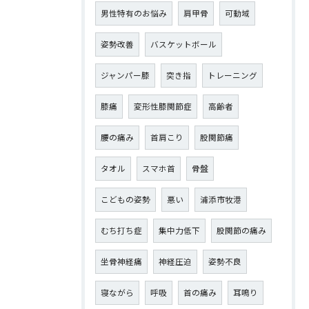
男性特有のお悩み
肩甲骨
可動域
姿勢改善
バスケットボール
ジャンパー膝
突き指
トレーニング
膝痛
変形性膝関節症
高齢者
腰の痛み
首肩こり
股関節痛
タオル
スマホ首
骨盤
こどもの姿勢
悪い
浦添市牧港
むち打ち症
集中力低下
股関節の痛み
坐骨神経痛
神経圧迫
姿勢不良
寝ながら
呼吸
首の痛み
耳鳴り