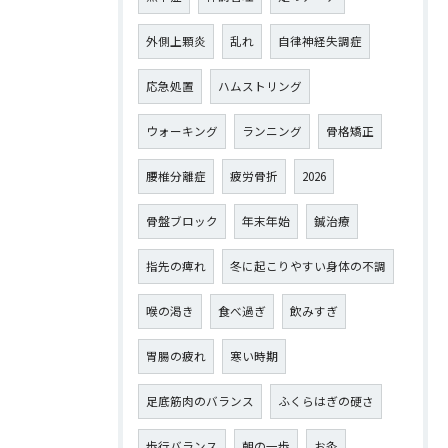
外側上顆炎
乱れ
自律神経失調症
応急処置
ハムストリング
ウォーキング
ランニング
骨格矯正
腰椎分離症
疲労骨折
2026
骨盤ブロック
年末年始
鍼治療
指先の痺れ
冬に起こりやすい身体の不調
喉の渇き
食べ過ぎ
飲みすぎ
胃腸の疲れ
寒い時期
足底筋肉のバランス
ふくらはぎの硬さ
歩行バランス
朝の一歩
お灸