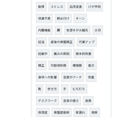
動悸
ストレス
血流促進
けが予防
体調不良
締め付け
キーン
内臓機能
腰
牧港ゆがみ鍼灸
大切
妊活
産後の骨盤矯正
代謝アップ
妊娠中
痛みの原因
根本的改善
矯正
可動域制限
横隔膜
動き
身体への影響
足底のアーチ
体重
靴
歩き方
手
むち打ち
デスクワーク
足首の硬さ
首肩
側湾症
骨盤底筋群
尿漏れ
頻尿