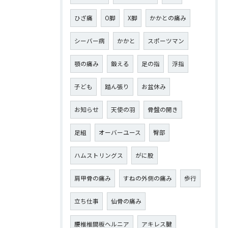
ひざ痛
О脚
X脚
かかとの痛み
シーバー病
かかと
スポーツマン
顎の痛み
鍛える
足の指
浮指
子ども
踏ん張り
お盆休み
お知らせ
天使の羽
骨盤の開き
足組
オーバーユース
臀部
ハムストリングス
がに股
肩甲骨の痛み
すねの外側の痛み
歩行
立ち仕事
仙骨の痛み
腰椎椎間板ヘルニア
アキレス腱