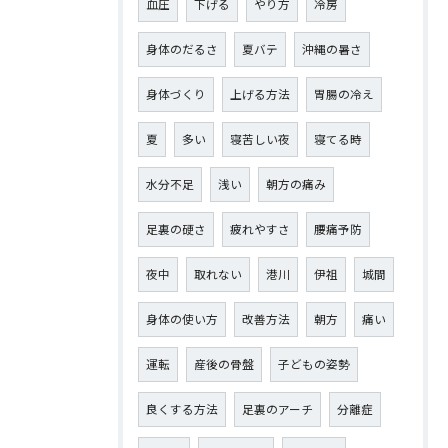
血圧
下げる
やり方
冷房
身体のだるさ
夏バテ
沖縄の暑さ
身体づくり
上げる方法
胃腸の冷え
夏
多い
寝苦しい夜
寝てる時
水分不足
浅い
朝方の痛み
足裏の硬さ
疲れやすさ
腰痛予防
夜中
取れない
港川
伊祖
城間
身体の使い方
改善方法
朝方
痛い
運転
産後の骨盤
子どもの姿勢
良くする方法
足裏のアーチ
分離症