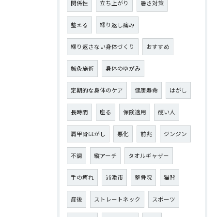
関係性
立ち上がり
暑さ対策
整える
繰り返し痛み
繰り返さない身体づくり
おすすめ
鍼灸施術
身体のゆがみ
定期的な身体のケア
健康寿命
はがし
長時間
座る
保険適用
硬い人
肩甲骨はがし
悪化
前兆
ジンジン
不調
縦アーチ
タオルギャザー
手の痺れ
浦添市
整骨院
猫背
産後
ストレートネック
スポーツ