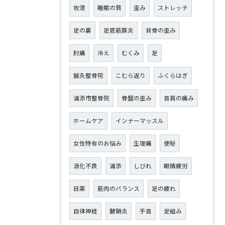
牧港
睡眠の質
歪み
ストレッチ
足の裏
足底筋膜炎
背骨の歪み
肘痛
冷え
むくみ
足
鍼灸整骨院
こむら返り
ふくらはぎ
浦添市整骨院
骨盤の歪み
首肩の痛み
ホームケア
インナーマッスル
女性特有のお悩み
生理痛
便秘
消化不良
浦添
しびれ
眼精疲労
目薬
筋肉のバランス
足の疲れ
自律神経
腱鞘炎
手首
足組み