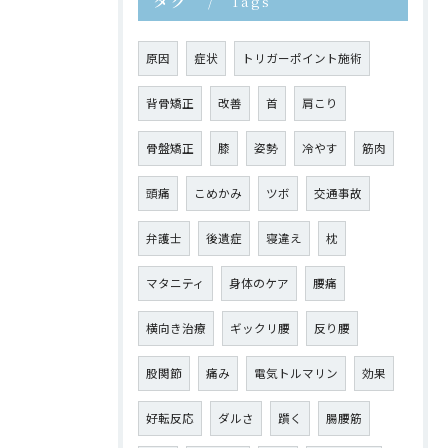
タグ
Tags
原因
症状
トリガーポイント施術
背骨矯正
改善
首
肩こり
骨盤矯正
膝
姿勢
冷やす
筋肉
頭痛
こめかみ
ツボ
交通事故
弁護士
後遺症
寝違え
枕
マタニティ
身体のケア
腰痛
横向き治療
ギックリ腰
反り腰
股関節
痛み
電気トルマリン
効果
好転反応
ダルさ
躓く
腸腰筋