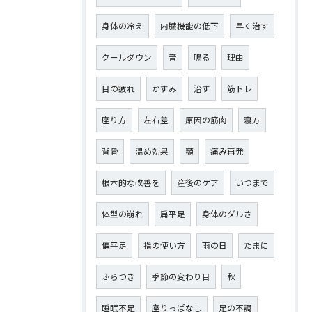
身体の冷え
内臓機能の低下
早く治す
クールダウン
音
鳴る
理由
目の疲れ
かすみ
治す
筋トレ
座り方
左右差
原因の筋肉
寝方
背骨
温め効果
顎
痛み再発
根本的な改善を
産後のケア
いつまで
体型の崩れ
扁平足
身体のダルさ
偏平足
指の使い方
雨の日
たまに
ふらつき
季節の変わり目
秋
睡眠不足
座りっぱなし
足の不調