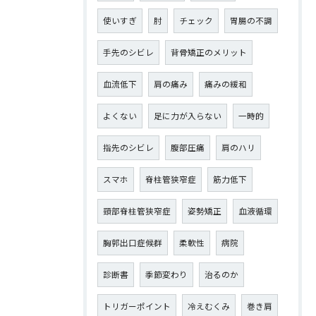
使いすぎ
肘
チェック
胃腸の不調
手先のシビレ
背骨矯正のメリット
血流低下
肩の痛み
痛みの緩和
よくない
足に力が入らない
一時的
指先のシビレ
腹部圧痛
肩のハリ
スマホ
脊柱管狭窄症
筋力低下
頸部脊柱管狭窄症
姿勢矯正
血液循環
胸郭出口症候群
柔軟性
病院
診断書
季節変わり
治るのか
トリガーポイント
冷えむくみ
巻き肩