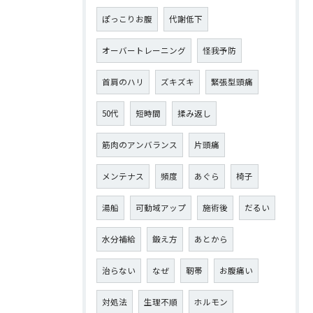
ぽっこりお腹
代謝低下
オーバートレーニング
怪我予防
首肩のハリ
ズキズキ
緊張型頭痛
50代
短時間
揉み返し
筋肉のアンバランス
片頭痛
メンテナス
頻度
あぐら
椅子
湯船
可動域アップ
施術後
だるい
水分補給
鍛え方
あとから
治らない
なぜ
靭帯
お腹痛い
対処法
生理不順
ホルモン