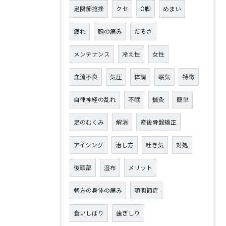
足関節捻挫
クセ
O脚
めまい
疲れ
腕の痛み
だるさ
メンテナンス
冷え性
女性
血流不良
気圧
体調
眠気
特徴
自律神経の乱れ
不眠
鍼灸
簡単
足のむくみ
解消
産後骨盤矯正
アイシング
治し方
吐き気
対処
後頭部
湿布
メリット
朝方の身体の痛み
顎関節症
食いしばり
歯ぎしり