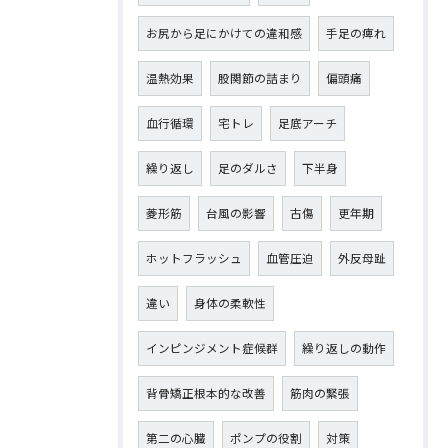
お尻から足にかけての違和感
手足の痺れ
温熱効果
股関節の詰まり
偏頭痛
血行循環
宅トレ
足底アーチ
繰り返し
足のダルさ
下半身
菱形筋
台風の影響
古傷
更年期
ホットフラッシュ
血管圧迫
外反母趾
違い
身体の柔軟性
インピンジメント症候群
繰り返しの動作
背骨矯正根本的な改善
筋肉の緊張
第二の心臓
ポンプの役割
対策