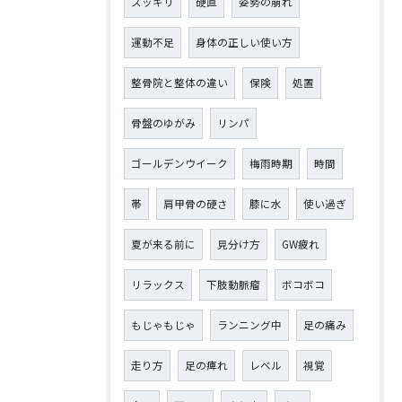
スッキリ
硬直
姿勢の崩れ
運動不足
身体の正しい使い方
整骨院と整体の違い
保険
処置
骨盤のゆがみ
リンパ
ゴールデンウイーク
梅雨時期
時間
帯
肩甲骨の硬さ
膝に水
使い過ぎ
夏が来る前に
見分け方
GW疲れ
リラックス
下肢動脈瘤
ボコボコ
もじゃもじゃ
ランニング中
足の痛み
走り方
足の痺れ
レベル
視覚