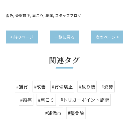
歪み
骨盤矯正
肩こり
腰痛
スタッフブログ
< 前のページ
一覧に戻る
次のページ >
関連タグ
#猫背
#改善
#背骨矯正
#反り腰
#姿勢
#頭痛
#肩こり
#トリガーポイント施術
#浦添市
#整骨院