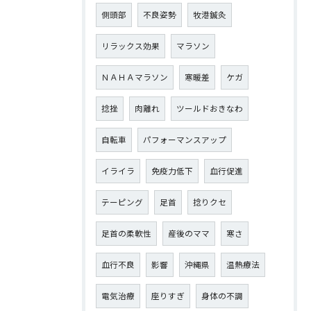
側頭部
不良姿勢
牧港鍼灸
リラックス効果
マラソン
ＮＡＨＡマラソン
寒暖差
ケガ
捻挫
肉離れ
ツールドおきなわ
自転車
パフォーマンスアップ
イライラ
免疫力低下
血行促進
テーピング
足首
捻りクセ
足首の柔軟性
産後のママ
寒さ
血行不良
影響
沖縄県
温熱療法
電気治療
座りすぎ
身体の不調