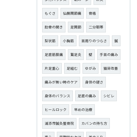
もぐさ
仙腸関節痛
骨格
肋骨の開き
足関節
二分靭帯
梨状筋
小胸筋
首周りのつらさ
鍼
足底筋膜痛
鵞足炎
壁
手首の痛み
片足重心
足組む
ゆがみ
猫背改善
痛みが無い時のケア
身体の硬さ
身体のバランス
足底の痛み
シビレ
ヒールロック
早めの治療
浦添市鍼灸整骨院
カバンの持ち方