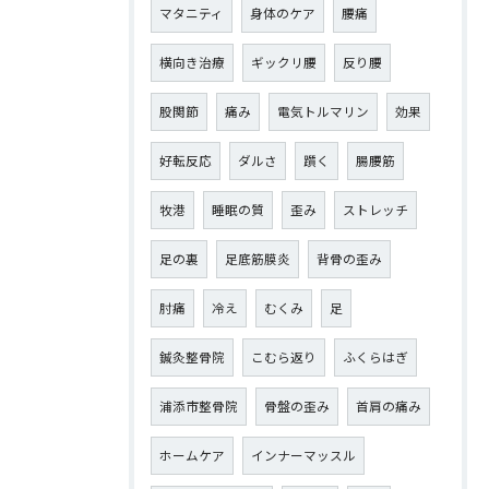
マタニティ
身体のケア
腰痛
横向き治療
ギックリ腰
反り腰
股関節
痛み
電気トルマリン
効果
好転反応
ダルさ
躓く
腸腰筋
牧港
睡眠の質
歪み
ストレッチ
足の裏
足底筋膜炎
背骨の歪み
肘痛
冷え
むくみ
足
鍼灸整骨院
こむら返り
ふくらはぎ
浦添市整骨院
骨盤の歪み
首肩の痛み
ホームケア
インナーマッスル