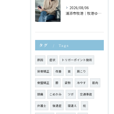
2026/08/06
浦添市牧港｜牧港ゆがみ鍼灸整骨院｜スマホ首が身体に与える影響とは？
タグ
Tags
原因
症状
トリガーポイント施術
背骨矯正
改善
首
肩こり
骨盤矯正
膝
姿勢
冷やす
筋肉
頭痛
こめかみ
ツボ
交通事故
弁護士
後遺症
寝違え
枕