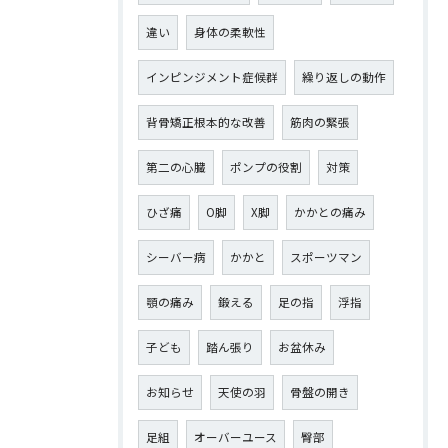
違い
身体の柔軟性
インピンジメント症候群
繰り返しの動作
背骨矯正根本的な改善
筋肉の緊張
第二の心臓
ポンプの役割
対策
ひざ痛
О脚
X脚
かかとの痛み
シーバー病
かかと
スポーツマン
顎の痛み
鍛える
足の指
浮指
子ども
踏ん張り
お盆休み
お知らせ
天使の羽
骨盤の開き
足組
オーバーユース
臀部