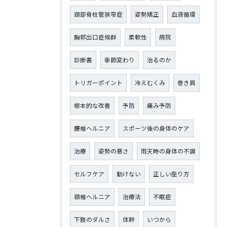
頸部脊柱管狭窄症
姿勢矯正
血液循環
胸郭出口症候群
柔軟性
病院
診断書
季節変わり
治るのか
トリガーポイント
冷えむくみ
巻き肩
根本的な改善
予防
痛み予防
腰椎ヘルニア
スポーツ後の身体のケア
治療
姿勢の悪さ
雨天時の身体の不調
セルフケア
動けない
正しい座り方
頸椎ヘルニア
治療法
不眠症
下肢のダルさ
体幹
いつから