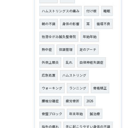
ハムストリングスの痛み
付け根
睡眠
朝の不調
身体の影響
耳
循環不良
牧港ゆがみ鍼灸整骨院
年始年始
熱中症
体調管理
足のアーチ
外側上顆炎
乱れ
自律神経失調症
応急処置
ハムストリング
ウォーキング
ランニング
骨格矯正
腰椎分離症
疲労骨折
2026
骨盤ブロック
年末年始
鍼治療
指先の痺れ
冬に起こりやすい身体の不調