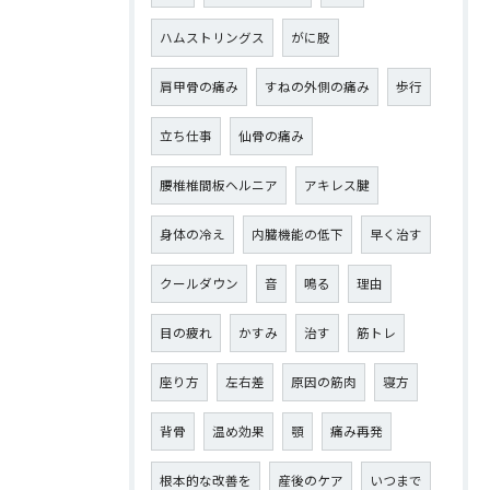
ハムストリングス
がに股
肩甲骨の痛み
すねの外側の痛み
歩行
立ち仕事
仙骨の痛み
腰椎椎間板ヘルニア
アキレス腱
身体の冷え
内臓機能の低下
早く治す
クールダウン
音
鳴る
理由
目の疲れ
かすみ
治す
筋トレ
座り方
左右差
原因の筋肉
寝方
背骨
温め効果
顎
痛み再発
根本的な改善を
産後のケア
いつまで