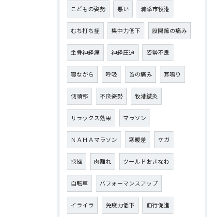
こどもの姿勢
悪い
浦添市牧港
むち打ち症
集中力低下
股関節の痛み
坐骨神経痛
神経圧迫
姿勢不良
寝ながら
呼吸
首の痛み
耳鳴り
側頭部
不良姿勢
牧港鍼灸
リラックス効果
マラソン
ＮＡＨＡマラソン
寒暖差
ケガ
捻挫
肉離れ
ツールドおきなわ
自転車
パフォーマンスアップ
イライラ
免疫力低下
血行促進