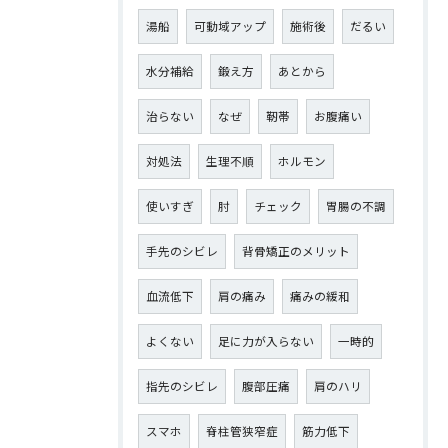
湯船
可動域アップ
施術後
だるい
水分補給
鍛え方
あとから
治らない
なぜ
靭帯
お腹痛い
対処法
生理不順
ホルモン
使いすぎ
肘
チェック
胃腸の不調
手先のシビレ
背骨矯正のメリット
血流低下
肩の痛み
痛みの緩和
よくない
足に力が入らない
一時的
指先のシビレ
腹部圧痛
肩のハリ
スマホ
脊柱管狭窄症
筋力低下