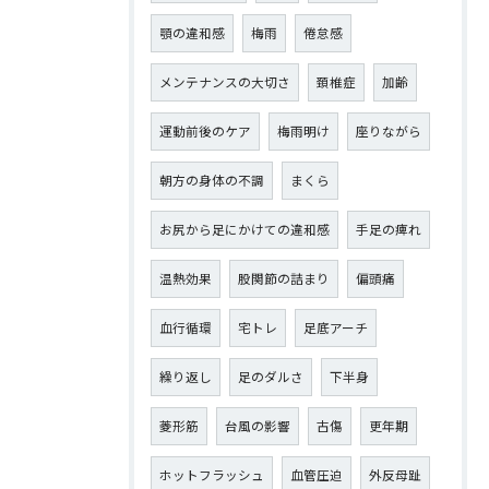
顎の違和感
梅雨
倦怠感
メンテナンスの大切さ
頚椎症
加齢
運動前後のケア
梅雨明け
座りながら
朝方の身体の不調
まくら
お尻から足にかけての違和感
手足の痺れ
温熱効果
股関節の詰まり
偏頭痛
血行循環
宅トレ
足底アーチ
繰り返し
足のダルさ
下半身
菱形筋
台風の影響
古傷
更年期
ホットフラッシュ
血管圧迫
外反母趾