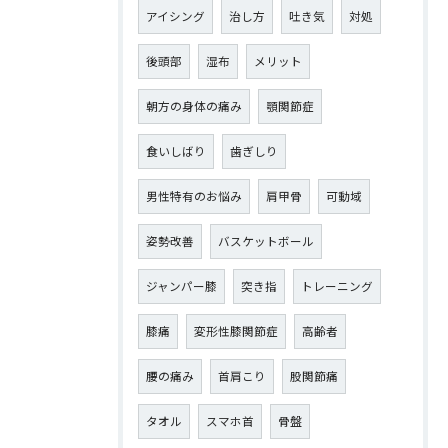
アイシング
治し方
吐き気
対処
後頭部
湿布
メリット
朝方の身体の痛み
顎関節症
食いしばり
歯ぎしり
男性特有のお悩み
肩甲骨
可動域
姿勢改善
バスケットボール
ジャンパー膝
突き指
トレーニング
膝痛
変形性膝関節症
高齢者
腰の痛み
首肩こり
股関節痛
タオル
スマホ首
骨盤