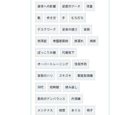
身体への影響
足底のアーチ
体重
靴
歩き方
手
むち打ち
デスクワーク
足首の硬さ
首肩
側湾症
骨盤底筋群
尿漏れ
頻尿
ぽっこりお腹
代謝低下
オーバートレーニング
怪我予防
首肩のハリ
ズキズキ
緊張型頭痛
50代
短時間
揉み返し
筋肉のアンバランス
片頭痛
メンテナス
頻度
あぐら
椅子