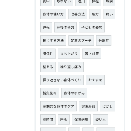
夜中
取れない
港川
伊祖
城間
身体の使い方
改善方法
朝方
痛い
運転
産後の骨盤
子どもの姿勢
良くする方法
足裏のアーチ
分離症
関係性
立ち上がり
暑さ対策
整える
繰り返し痛み
繰り返さない身体づくり
おすすめ
鍼灸施術
身体のゆがみ
定期的な身体のケア
健康寿命
はがし
長時間
座る
保険適用
硬い人