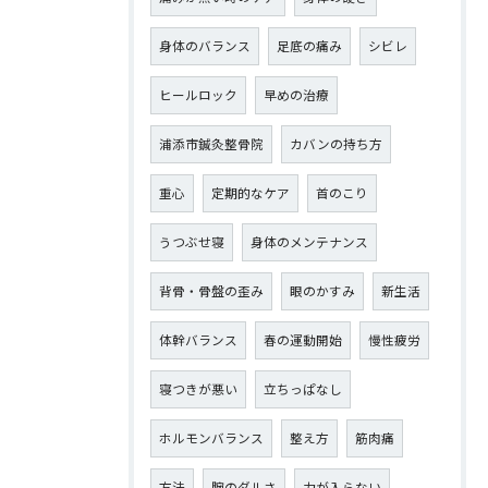
身体のバランス
足底の痛み
シビレ
ヒールロック
早めの治療
浦添市鍼灸整骨院
カバンの持ち方
重心
定期的なケア
首のこり
うつぶせ寝
身体のメンテナンス
背骨・骨盤の歪み
眼のかすみ
新生活
体幹バランス
春の運動開始
慢性疲労
寝つきが悪い
立ちっぱなし
ホルモンバランス
整え方
筋肉痛
方法
腕のダルさ
力が入らない