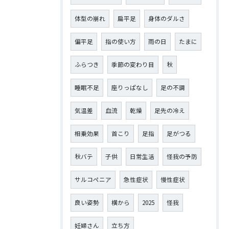
体型の崩れ
扁平足
身体のダルさ
偏平足
指の使い方
雨の日
たまに
ふらつき
季節の変わり目
秋
睡眠不足
座りっぱなし
足の不調
気温差
血流
乾燥
足先の冷え
相乗効果
首こり
足指
足がつる
秋バテ
子供
日常生活
怪我の予防
サルコペニア
急性症状
慢性症状
良い姿勢
横から
2025
怪我
妊婦さん
立ち方