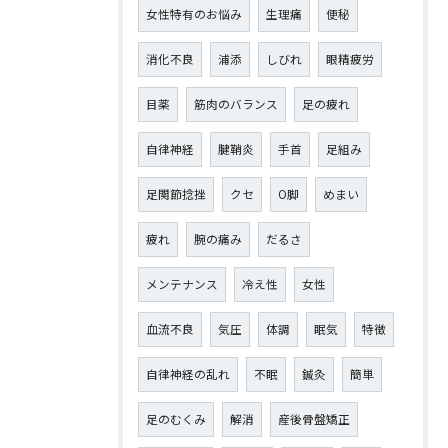
女性特有のお悩み
生理痛
便秘
消化不良
浦添
しびれ
眼精疲労
目薬
筋肉のバランス
足の疲れ
自律神経
腱鞘炎
手首
足組み
足関節捻挫
クセ
O脚
めまい
疲れ
腕の痛み
だるさ
メンテナンス
冷え性
女性
血流不良
気圧
体調
眠気
特徴
自律神経の乱れ
不眠
鍼灸
簡単
足のむくみ
解消
産後骨盤矯正