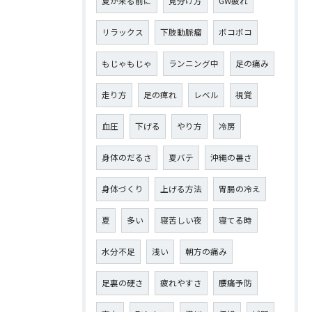
夏が来る前に
見分け方
GW疲れ
リラックス
下肢動脈瘤
ボコボコ
もじゃもじゃ
ランニング中
足の痛み
走り方
足の痺れ
レベル
視覚
血圧
下げる
やり方
冷房
身体のだるさ
夏バテ
沖縄の暑さ
身体づくり
上げる方法
胃腸の冷え
夏
多い
寝苦しい夜
寝てる時
水分不足
浅い
朝方の痛み
足裏の硬さ
疲れやすさ
腰痛予防