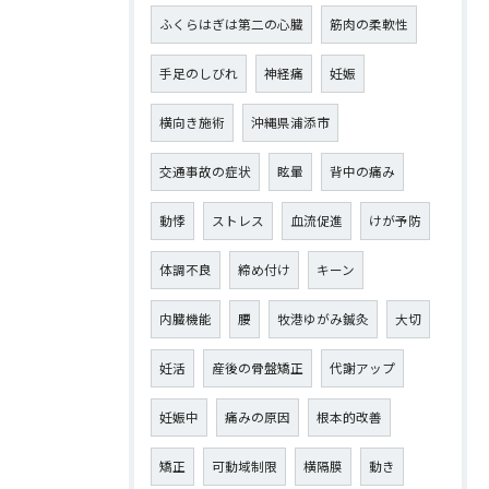
ふくらはぎは第二の心臓
筋肉の柔軟性
手足のしびれ
神経痛
妊娠
横向き施術
沖縄県浦添市
交通事故の症状
眩暈
背中の痛み
動悸
ストレス
血流促進
けが予防
体調不良
締め付け
キーン
内臓機能
腰
牧港ゆがみ鍼灸
大切
妊活
産後の骨盤矯正
代謝アップ
妊娠中
痛みの原因
根本的改善
矯正
可動域制限
横隔膜
動き