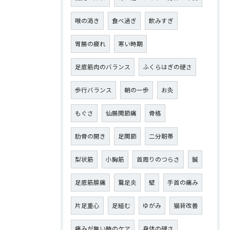
喉の渇き
食べ過ぎ
飲みすぎ
胃腸の疲れ
寒い時期
足底筋肉のバランス
ふくらはぎの硬さ
歩行バランス
朝の一歩
お灸
もぐさ
仙腸関節痛
骨格
肋骨の開き
足関節
二分靭帯
梨状筋
小胸筋
首周りのつらさ
鍼
足底筋膜痛
鵞足炎
壁
手首の痛み
片足重心
足組む
ゆがみ
猫背改善
痛みが無い時のケア
身体の硬さ