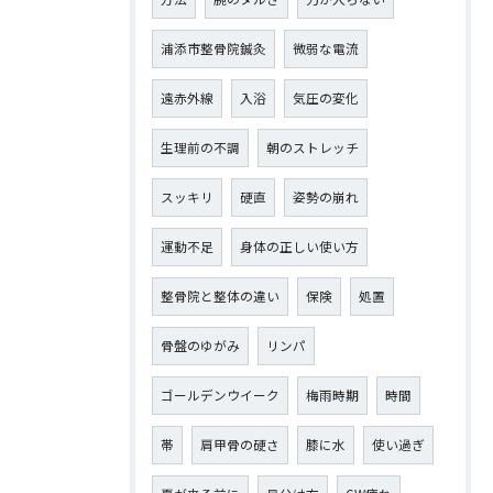
浦添市整骨院鍼灸
微弱な電流
遠赤外線
入浴
気圧の変化
生理前の不調
朝のストレッチ
スッキリ
硬直
姿勢の崩れ
運動不足
身体の正しい使い方
整骨院と整体の違い
保険
処置
骨盤のゆがみ
リンパ
ゴールデンウイーク
梅雨時期
時間
帯
肩甲骨の硬さ
膝に水
使い過ぎ