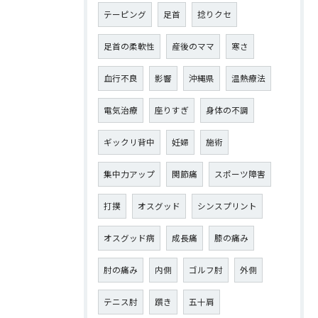
テーピング
足首
捻りクセ
足首の柔軟性
産後のママ
寒さ
血行不良
影響
沖縄県
温熱療法
電気治療
座りすぎ
身体の不調
ギックリ背中
妊婦
施術
集中力アップ
関節痛
スポーツ障害
打撲
オスグッド
シンスプリント
オスグッド病
成長痛
膝の痛み
肘の痛み
内側
ゴルフ肘
外側
テニス肘
躓き
五十肩