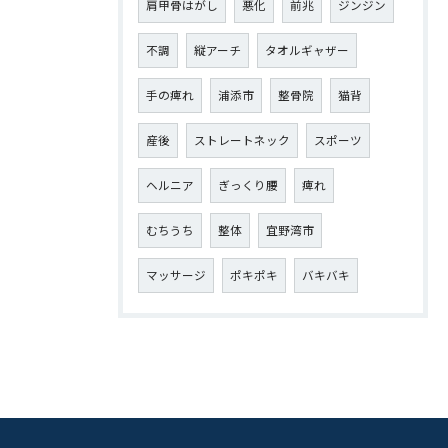
肩甲骨はがし
悪化
前兆
ジンジン
不調
縦アーチ
タオルギャザー
手の痺れ
浦添市
整骨院
猫背
産後
ストレートネック
スポーツ
ヘルニア
ぎっくり腰
痺れ
むちうち
整体
宜野湾市
マッサージ
ポキポキ
バキバキ