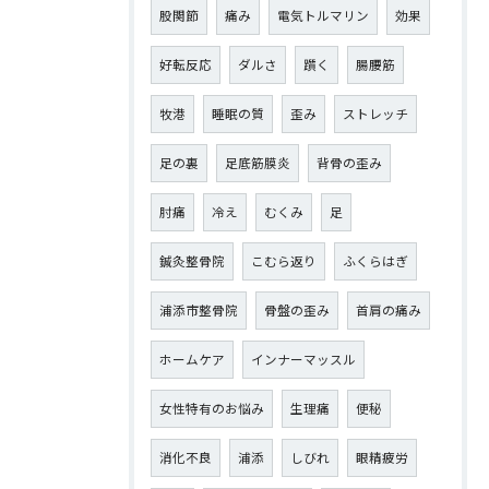
股関節
痛み
電気トルマリン
効果
好転反応
ダルさ
躓く
腸腰筋
牧港
睡眠の質
歪み
ストレッチ
足の裏
足底筋膜炎
背骨の歪み
肘痛
冷え
むくみ
足
鍼灸整骨院
こむら返り
ふくらはぎ
浦添市整骨院
骨盤の歪み
首肩の痛み
ホームケア
インナーマッスル
女性特有のお悩み
生理痛
便秘
消化不良
浦添
しびれ
眼精疲労