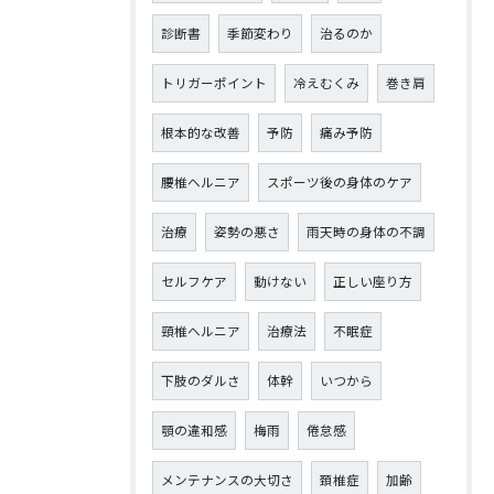
診断書
季節変わり
治るのか
トリガーポイント
冷えむくみ
巻き肩
根本的な改善
予防
痛み予防
腰椎ヘルニア
スポーツ後の身体のケア
治療
姿勢の悪さ
雨天時の身体の不調
セルフケア
動けない
正しい座り方
頸椎ヘルニア
治療法
不眠症
下肢のダルさ
体幹
いつから
顎の違和感
梅雨
倦怠感
メンテナンスの大切さ
頚椎症
加齢