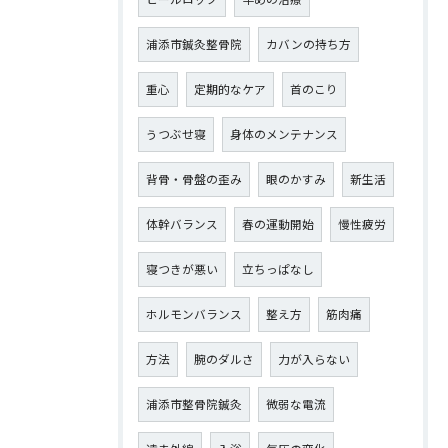
浦添市鍼灸整骨院
カバンの持ち方
重心
定期的なケア
首のこり
うつぶせ寝
身体のメンテナンス
背骨・骨盤の歪み
眼のかすみ
新生活
体幹バランス
春の運動開始
慢性疲労
寝つきが悪い
立ちっぱなし
ホルモンバランス
整え方
筋肉痛
方法
腕のダルさ
力が入らない
浦添市整骨院鍼灸
微弱な電流