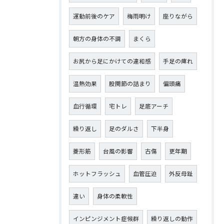
運動前後のケア
梅雨明け
座りながら
朝方の身体の不調
まくら
お尻から足にかけての違和感
手足の痺れ
温熱効果
股関節の詰まり
偏頭痛
血行循環
宅トレ
足底アーチ
繰り返し
足のダルさ
下半身
菱形筋
台風の影響
古傷
更年期
ホットフラッシュ
血管圧迫
外反母趾
違い
身体の柔軟性
インピンジメント症候群
繰り返しの動作