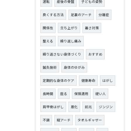
運転
産後の骨盤
子どもの姿勢
良くする方法
足裏のアーチ
分離症
関係性
立ち上がり
暑さ対策
整える
繰り返し痛み
繰り返さない身体づくり
おすすめ
鍼灸施術
身体のゆがみ
定期的な身体のケア
健康寿命
はがし
長時間
座る
保険適用
硬い人
肩甲骨はがし
悪化
前兆
ジンジン
不調
縦アーチ
タオルギャザー