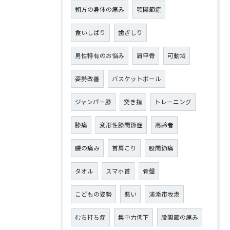
朝方の身体の痛み
顎関節症
食いしばり
歯ぎしり
男性特有のお悩み
肩甲骨
可動域
姿勢改善
バスケットボール
ジャンパー膝
突き指
トレーニング
膝痛
変形性膝関節症
高齢者
腰の痛み
首肩こり
股関節痛
タオル
スマホ首
骨盤
こどもの姿勢
悪い
浦添市牧港
むち打ち症
集中力低下
股関節の痛み