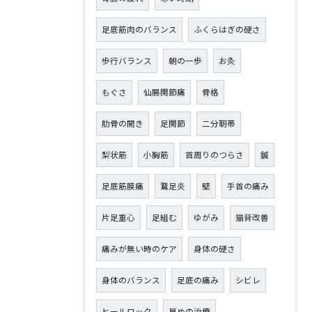
足底筋肉のバランス
ふくらはぎの硬さ
歩行バランス
朝の一歩
お灸
もぐさ
仙腸関節痛
骨格
肋骨の開き
足関節
二分靭帯
梨状筋
小胸筋
首周りのつらさ
鍼
足底筋膜痛
鵞足炎
壁
手首の痛み
片足重心
足組む
ゆがみ
猫背改善
痛みが無い時のケア
身体の硬さ
身体のバランス
足底の痛み
シビレ
ヒールロック
早めの治療