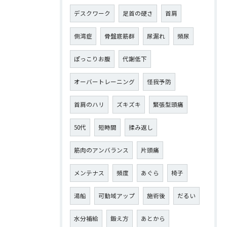
デスクワーク
足首の硬さ
首肩
側湾症
骨盤底筋群
尿漏れ
頻尿
ぽっこりお腹
代謝低下
オーバートレーニング
怪我予防
首肩のハリ
ズキズキ
緊張型頭痛
50代
短時間
揉み返し
筋肉のアンバランス
片頭痛
メンテナス
頻度
あぐら
椅子
湯船
可動域アップ
施術後
だるい
水分補給
鍛え方
あとから