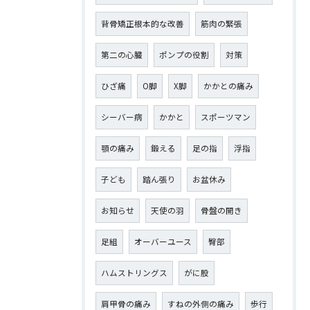
背骨矯正根本的な改善
筋肉の緊張
第二の心臓
ポンプの役割
対策
ひざ痛
О脚
X脚
かかとの痛み
シーバー病
かかと
スポーツマン
顎の痛み
鍛える
足の指
浮指
子ども
踏ん張り
お盆休み
お知らせ
天使の羽
骨盤の開き
足組
オーバーユース
臀部
ハムストリングス
がに股
肩甲骨の痛み
すねの外側の痛み
歩行