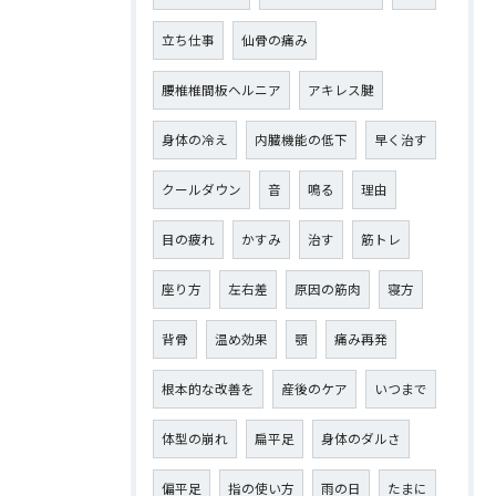
立ち仕事
仙骨の痛み
腰椎椎間板ヘルニア
アキレス腱
身体の冷え
内臓機能の低下
早く治す
クールダウン
音
鳴る
理由
目の疲れ
かすみ
治す
筋トレ
座り方
左右差
原因の筋肉
寝方
背骨
温め効果
顎
痛み再発
根本的な改善を
産後のケア
いつまで
体型の崩れ
扁平足
身体のダルさ
偏平足
指の使い方
雨の日
たまに