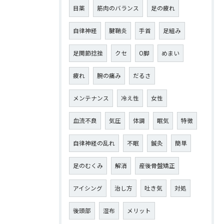
目薬
筋肉のバランス
足の疲れ
自律神経
腱鞘炎
手首
足組み
足関節捻挫
クセ
O脚
めまい
疲れ
腕の痛み
だるさ
メンテナンス
冷え性
女性
血流不良
気圧
体調
眠気
特徴
自律神経の乱れ
不眠
鍼灸
簡単
足のむくみ
解消
産後骨盤矯正
アイシング
治し方
吐き気
対処
後頭部
湿布
メリット