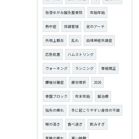
牧港ゆがみ鍼灸整骨院
年始年始
熱中症
体調管理
足のアーチ
外側上顆炎
乱れ
自律神経失調症
応急処置
ハムストリング
ウォーキング
ランニング
骨格矯正
腰椎分離症
疲労骨折
2026
骨盤ブロック
年末年始
鍼治療
指先の痺れ
冬に起こりやすい身体の不調
喉の渇き
食べ過ぎ
飲みすぎ
胃腸の疲れ
寒い時期