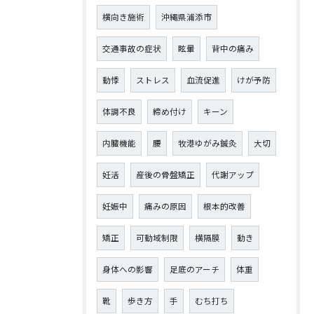
横向き施術
沖縄県浦添市
交通事故の症状
眩暈
背中の痛み
動悸
ストレス
血流促進
けが予防
体調不良
締め付け
キーン
内臓機能
腰
牧港ゆがみ鍼灸
大切
妊活
産後の骨盤矯正
代謝アップ
妊娠中
痛みの原因
根本的改善
矯正
可動域制限
横隔膜
動き
身体への影響
足底のアーチ
体重
靴
歩き方
手
むち打ち