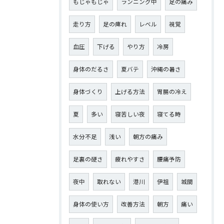
もじゃもじゃ
ランニング中
足の痛み
走り方
足の痺れ
レベル
視覚
血圧
下げる
やり方
冷房
身体のだるさ
夏バテ
沖縄の暑さ
身体づくり
上げる方法
胃腸の冷え
夏
多い
寝苦しい夜
寝てる時
水分不足
浅い
朝方の痛み
足裏の硬さ
疲れやすさ
腰痛予防
夜中
取れない
港川
伊祖
城間
身体の使い方
改善方法
朝方
痛い