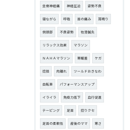
坐骨神経痛
神経圧迫
姿勢不良
寝ながら
呼吸
首の痛み
耳鳴り
側頭部
不良姿勢
牧港鍼灸
リラックス効果
マラソン
ＮＡＨＡマラソン
寒暖差
ケガ
捻挫
肉離れ
ツールドおきなわ
自転車
パフォーマンスアップ
イライラ
免疫力低下
血行促進
テーピング
足首
捻りクセ
足首の柔軟性
産後のママ
寒さ