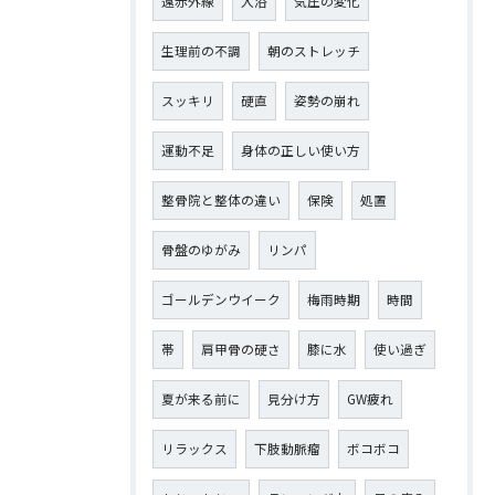
遠赤外線
入浴
気圧の変化
生理前の不調
朝のストレッチ
スッキリ
硬直
姿勢の崩れ
運動不足
身体の正しい使い方
整骨院と整体の違い
保険
処置
骨盤のゆがみ
リンパ
ゴールデンウイーク
梅雨時期
時間
帯
肩甲骨の硬さ
膝に水
使い過ぎ
夏が来る前に
見分け方
GW疲れ
リラックス
下肢動脈瘤
ボコボコ