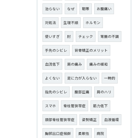
治らない
なぜ
靭帯
お腹痛い
対処法
生理不順
ホルモン
使いすぎ
肘
チェック
胃腸の不調
手先のシビレ
背骨矯正のメリット
血流低下
肩の痛み
痛みの緩和
よくない
足に力が入らない
一時的
指先のシビレ
腹部圧痛
肩のハリ
スマホ
脊柱管狭窄症
筋力低下
頸部脊柱管狭窄症
姿勢矯正
血液循環
胸郭出口症候群
柔軟性
病院