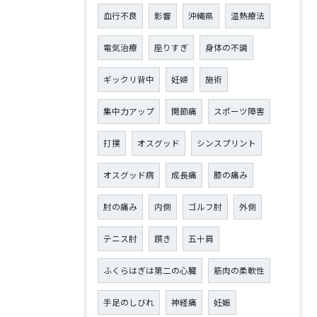
血行不良
影響
沖縄県
温熱療法
電気治療
座りすぎ
身体の不調
ギックリ背中
妊婦
施術
集中力アップ
関節痛
スポーツ障害
打撲
オスグッド
シンスプリント
オスグッド病
成長痛
膝の痛み
肘の痛み
内側
ゴルフ肘
外側
テニス肘
躓き
五十肩
ふくらはぎは第二の心臓
筋肉の柔軟性
手足のしびれ
神経痛
妊娠