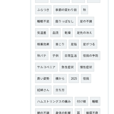
ふらつき
季節の変わり目
秋
睡眠不足
座りっぱなし
足の不調
気温差
血流
乾燥
足先の冷え
相乗効果
首こり
足指
足がつる
秋バテ
子供
日常生活
怪我の予防
サルコペニア
急性症状
慢性症状
良い姿勢
横から
2025
怪我
妊婦さん
立ち方
ハムストリングスの痛み
付け根
睡眠
朝の不調
身体の影響
耳
循環不良