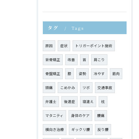
タグ
Tags
原因
症状
トリガーポイント施術
背骨矯正
改善
首
肩こり
骨盤矯正
膝
姿勢
冷やす
筋肉
頭痛
こめかみ
ツボ
交通事故
弁護士
後遺症
寝違え
枕
マタニティ
身体のケア
腰痛
横向き治療
ギックリ腰
反り腰