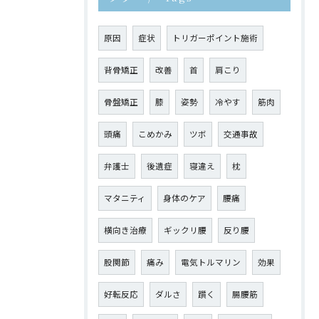
原因
症状
トリガーポイント施術
背骨矯正
改善
首
肩こり
骨盤矯正
膝
姿勢
冷やす
筋肉
頭痛
こめかみ
ツボ
交通事故
弁護士
後遺症
寝違え
枕
マタニティ
身体のケア
腰痛
横向き治療
ギックリ腰
反り腰
股関節
痛み
電気トルマリン
効果
好転反応
ダルさ
躓く
腸腰筋