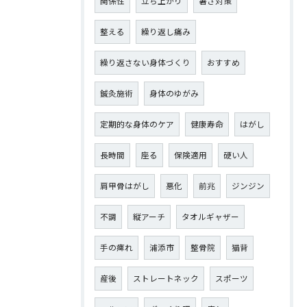
関係性
立ち上がり
暑さ対策
整える
繰り返し痛み
繰り返さない身体づくり
おすすめ
鍼灸施術
身体のゆがみ
定期的な身体のケア
健康寿命
はがし
長時間
座る
保険適用
硬い人
肩甲骨はがし
悪化
前兆
ジンジン
不調
縦アーチ
タオルギャザー
手の痺れ
浦添市
整骨院
猫背
産後
ストレートネック
スポーツ