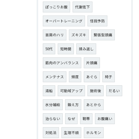
ぽっこりお腹
代謝低下
オーバートレーニング
怪我予防
首肩のハリ
ズキズキ
緊張型頭痛
50代
短時間
揉み返し
筋肉のアンバランス
片頭痛
メンテナス
頻度
あぐら
椅子
湯船
可動域アップ
施術後
だるい
水分補給
鍛え方
あとから
治らない
なぜ
靭帯
お腹痛い
対処法
生理不順
ホルモン