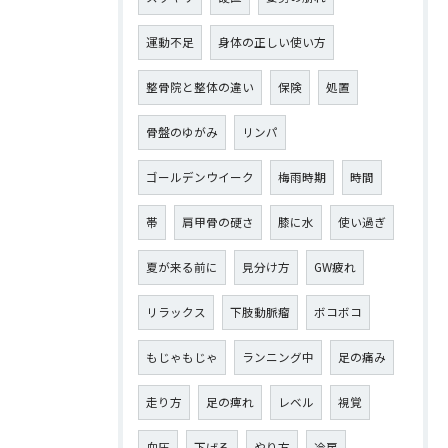
運動不足
身体の正しい使い方
整骨院と整体の違い
保険
処置
骨盤のゆがみ
リンパ
ゴールデンウイーク
梅雨時期
時間
帯
肩甲骨の硬さ
膝に水
使い過ぎ
夏が来る前に
見分け方
GW疲れ
リラックス
下肢動脈瘤
ボコボコ
もじゃもじゃ
ランニング中
足の痛み
走り方
足の痺れ
レベル
視覚
血圧
下げる
やり方
冷房