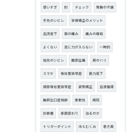
使いすぎ
肘
チェック
胃腸の不調
手先のシビレ
背骨矯正のメリット
血流低下
肩の痛み
痛みの緩和
よくない
足に力が入らない
一時的
指先のシビレ
腹部圧痛
肩のハリ
スマホ
脊柱管狭窄症
筋力低下
頸部脊柱管狭窄症
姿勢矯正
血液循環
胸郭出口症候群
柔軟性
病院
診断書
季節変わり
治るのか
トリガーポイント
冷えむくみ
巻き肩