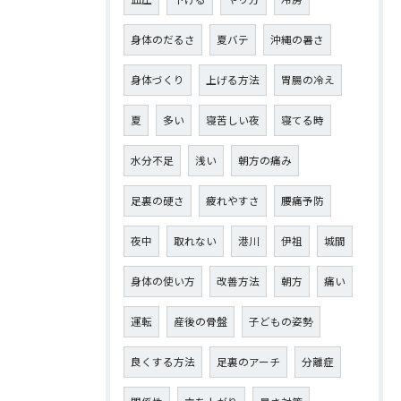
身体のだるさ
夏バテ
沖縄の暑さ
身体づくり
上げる方法
胃腸の冷え
夏
多い
寝苦しい夜
寝てる時
水分不足
浅い
朝方の痛み
足裏の硬さ
疲れやすさ
腰痛予防
夜中
取れない
港川
伊祖
城間
身体の使い方
改善方法
朝方
痛い
運転
産後の骨盤
子どもの姿勢
良くする方法
足裏のアーチ
分離症