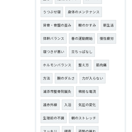
うつぶせ寝
身体のメンテナンス
背骨・骨盤の歪み
眼のかすみ
新生活
体幹バランス
春の運動開始
慢性疲労
寝つきが悪い
立ちっぱなし
ホルモンバランス
整え方
筋肉痛
方法
腕のダルさ
力が入らない
浦添市整骨院鍼灸
微弱な電流
遠赤外線
入浴
気圧の変化
生理前の不調
朝のストレッチ
スッキリ
硬直
姿勢の崩れ