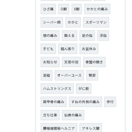
ひざ痛
О脚
X脚
かかとの痛み
シーバー病
かかと
スポーツマン
顎の痛み
鍛える
足の指
浮指
子ども
踏ん張り
お盆休み
お知らせ
天使の羽
骨盤の開き
足組
オーバーユース
臀部
ハムストリングス
がに股
肩甲骨の痛み
すねの外側の痛み
歩行
立ち仕事
仙骨の痛み
腰椎椎間板ヘルニア
アキレス腱