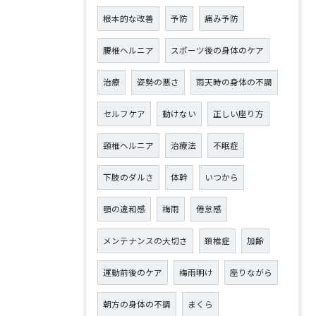
根本的な改善
予防
痛み予防
腰椎ヘルニア
スポーツ後の身体のケア
治療
姿勢の悪さ
雨天時の身体の不調
セルフケア
動けない
正しい座り方
頸椎ヘルニア
治療法
不眠症
下肢のダルさ
体幹
いつから
顎の違和感
梅雨
倦怠感
メンテナンスの大切さ
頚椎症
加齢
運動前後のケア
梅雨明け
座りながら
朝方の身体の不調
まくら