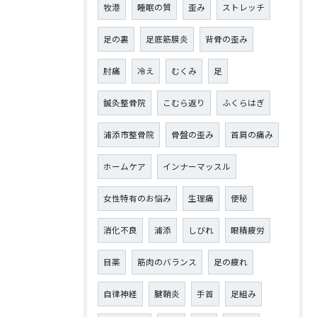
牧港
睡眠の質
歪み
ストレッチ
足の裏
足底筋膜炎
背骨の歪み
肘痛
冷え
むくみ
足
鍼灸整骨院
こむら返り
ふくらはぎ
浦添市整骨院
骨盤の歪み
首肩の痛み
ホームケア
インナーマッスル
女性特有のお悩み
生理痛
便秘
消化不良
浦添
しびれ
眼精疲労
目薬
筋肉のバランス
足の疲れ
自律神経
腱鞘炎
手首
足組み