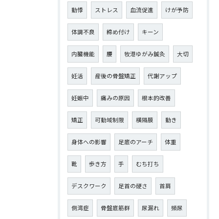
動悸
ストレス
血流促進
けが予防
体調不良
締め付け
キーン
内臓機能
腰
牧港ゆがみ鍼灸
大切
妊活
産後の骨盤矯正
代謝アップ
妊娠中
痛みの原因
根本的改善
矯正
可動域制限
横隔膜
動き
身体への影響
足底のアーチ
体重
靴
歩き方
手
むち打ち
デスクワーク
足首の硬さ
首肩
側湾症
骨盤底筋群
尿漏れ
頻尿