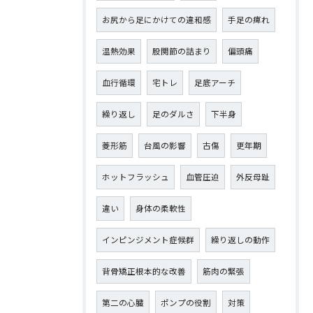
お尻から足にかけての違和感
手足の痺れ
温熱効果
股関節の詰まり
偏頭痛
血行循環
宅トレ
足底アーチ
繰り返し
足のダルさ
下半身
菱形筋
台風の影響
古傷
更年期
ホットフラッシュ
血管圧迫
外反母趾
違い
身体の柔軟性
インピンジメント症候群
繰り返しの動作
背骨矯正根本的な改善
筋肉の緊張
第二の心臓
ポンプの役割
対策