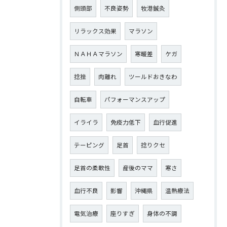
側頭部
不良姿勢
牧港鍼灸
リラックス効果
マラソン
ＮＡＨＡマラソン
寒暖差
ケガ
捻挫
肉離れ
ツールドおきなわ
自転車
パフォーマンスアップ
イライラ
免疫力低下
血行促進
テーピング
足首
捻りクセ
足首の柔軟性
産後のママ
寒さ
血行不良
影響
沖縄県
温熱療法
電気治療
座りすぎ
身体の不調