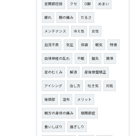
足関節捻挫
クセ
O脚
めまい
疲れ
腕の痛み
だるさ
メンテナンス
冷え性
女性
血流不良
気圧
体調
眠気
特徴
自律神経の乱れ
不眠
鍼灸
簡単
足のむくみ
解消
産後骨盤矯正
アイシング
治し方
吐き気
対処
後頭部
湿布
メリット
朝方の身体の痛み
顎関節症
食いしばり
歯ぎしり