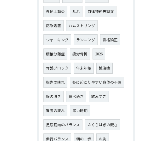
外側上顆炎
乱れ
自律神経失調症
応急処置
ハムストリング
ウォーキング
ランニング
骨格矯正
腰椎分離症
疲労骨折
2026
骨盤ブロック
年末年始
鍼治療
指先の痺れ
冬に起こりやすい身体の不調
喉の渇き
食べ過ぎ
飲みすぎ
胃腸の疲れ
寒い時期
足底筋肉のバランス
ふくらはぎの硬さ
歩行バランス
朝の一歩
お灸