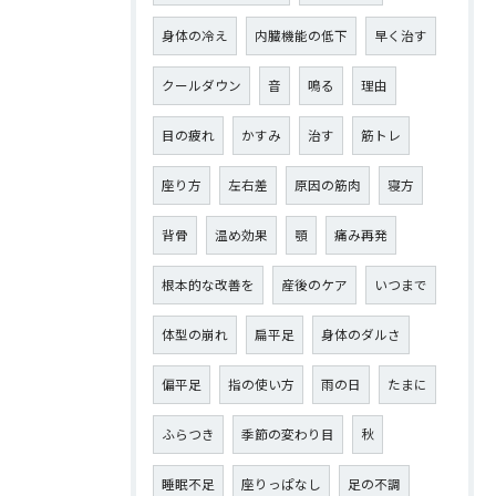
身体の冷え
内臓機能の低下
早く治す
クールダウン
音
鳴る
理由
目の疲れ
かすみ
治す
筋トレ
座り方
左右差
原因の筋肉
寝方
背骨
温め効果
顎
痛み再発
根本的な改善を
産後のケア
いつまで
体型の崩れ
扁平足
身体のダルさ
偏平足
指の使い方
雨の日
たまに
ふらつき
季節の変わり目
秋
睡眠不足
座りっぱなし
足の不調