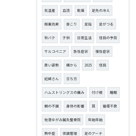
気温差
血流
乾燥
足先の冷え
相乗効果
首こり
足指
足がつる
秋バテ
子供
日常生活
怪我の予防
サルコペニア
急性症状
慢性症状
良い姿勢
横から
2025
怪我
妊婦さん
立ち方
ハムストリングスの痛み
付け根
睡眠
朝の不調
身体の影響
耳
循環不良
牧港ゆがみ鍼灸整骨院
年始年始
熱中症
体調管理
足のアーチ