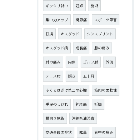
ギックリ背中
妊婦
施術
集中力アップ
関節痛
スポーツ障害
打撲
オスグッド
シンスプリント
オスグッド病
成長痛
膝の痛み
肘の痛み
内側
ゴルフ肘
外側
テニス肘
躓き
五十肩
ふくらはぎは第二の心臓
筋肉の柔軟性
手足のしびれ
神経痛
妊娠
横向き施術
沖縄県浦添市
交通事故の症状
眩暈
背中の痛み