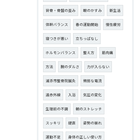
背骨・骨盤の歪み
眼のかすみ
新生活
体幹バランス
春の運動開始
慢性疲労
寝つきが悪い
立ちっぱなし
ホルモンバランス
整え方
筋肉痛
方法
腕のダルさ
力が入らない
浦添市整骨院鍼灸
微弱な電流
遠赤外線
入浴
気圧の変化
生理前の不調
朝のストレッチ
スッキリ
硬直
姿勢の崩れ
運動不足
身体の正しい使い方