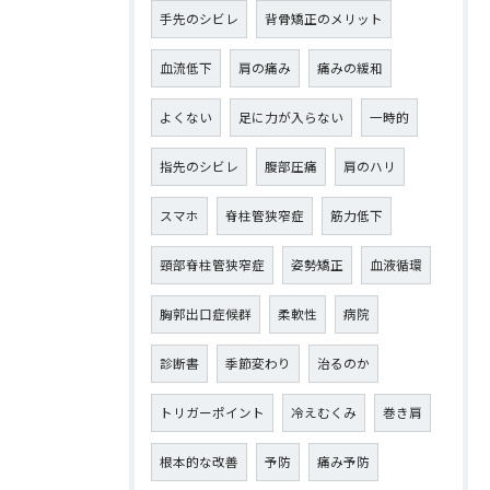
手先のシビレ
背骨矯正のメリット
血流低下
肩の痛み
痛みの緩和
よくない
足に力が入らない
一時的
指先のシビレ
腹部圧痛
肩のハリ
スマホ
脊柱管狭窄症
筋力低下
頸部脊柱管狭窄症
姿勢矯正
血液循環
胸郭出口症候群
柔軟性
病院
診断書
季節変わり
治るのか
トリガーポイント
冷えむくみ
巻き肩
根本的な改善
予防
痛み予防