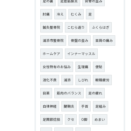
足の裏
足底筋膜炎
背骨の歪み
肘痛
冷え
むくみ
足
鍼灸整骨院
こむら返り
ふくらはぎ
浦添市整骨院
骨盤の歪み
首肩の痛み
ホームケア
インナーマッスル
女性特有のお悩み
生理痛
便秘
消化不良
浦添
しびれ
眼精疲労
目薬
筋肉のバランス
足の疲れ
自律神経
腱鞘炎
手首
足組み
足関節捻挫
クセ
O脚
めまい