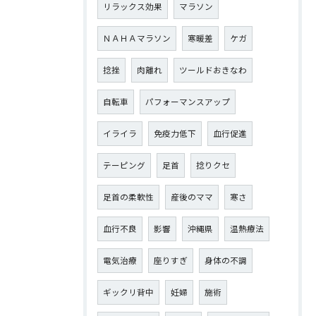
リラックス効果
マラソン
ＮＡＨＡマラソン
寒暖差
ケガ
捻挫
肉離れ
ツールドおきなわ
自転車
パフォーマンスアップ
イライラ
免疫力低下
血行促進
テーピング
足首
捻りクセ
足首の柔軟性
産後のママ
寒さ
血行不良
影響
沖縄県
温熱療法
電気治療
座りすぎ
身体の不調
ギックリ背中
妊婦
施術