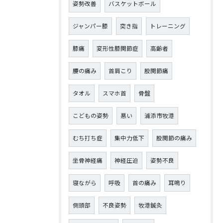
姿勢改善
バスケットボール
ジャンパー膝
突き指
トレーニング
膝痛
変形性膝関節症
高齢者
腰の痛み
首肩こり
股関節痛
タオル
スマホ首
骨盤
こどもの姿勢
悪い
浦添市牧港
むち打ち症
集中力低下
股関節の痛み
坐骨神経痛
神経圧迫
姿勢不良
寝ながら
呼吸
首の痛み
耳鳴り
側頭部
不良姿勢
牧港鍼灸