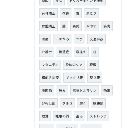
原因
症状
トリガーポイント施術
背骨矯正
改善
首
肩こり
骨盤矯正
膝
姿勢
冷やす
筋肉
頭痛
こめかみ
ツボ
交通事故
弁護士
後遺症
寝違え
枕
マタニティ
身体のケア
腰痛
横向き治療
ギックリ腰
反り腰
股関節
痛み
電気トルマリン
効果
好転反応
ダルさ
躓く
腸腰筋
牧港
睡眠の質
歪み
ストレッチ