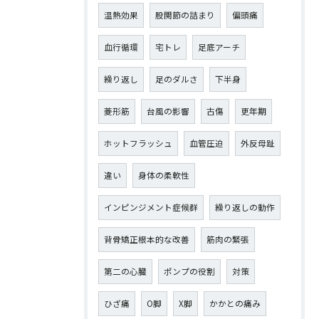
温熱効果
股関節の詰まり
偏頭痛
血行循環
宅トレ
足底アーチ
繰り返し
足のダルさ
下半身
菱形筋
台風の影響
古傷
更年期
ホットフラッシュ
血管圧迫
外反母趾
違い
身体の柔軟性
インピンジメント症候群
繰り返しの動作
背骨矯正根本的な改善
筋肉の緊張
第二の心臓
ポンプの役割
対策
ひざ痛
О脚
X脚
かかとの痛み