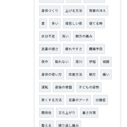
身体づくり
上げる方法
胃腸の冷え
夏
多い
寝苦しい夜
寝てる時
水分不足
浅い
朝方の痛み
足裏の硬さ
疲れやすさ
腰痛予防
夜中
取れない
港川
伊祖
城間
身体の使い方
改善方法
朝方
痛い
運転
産後の骨盤
子どもの姿勢
良くする方法
足裏のアーチ
分離症
関係性
立ち上がり
暑さ対策
整える
繰り返し痛み