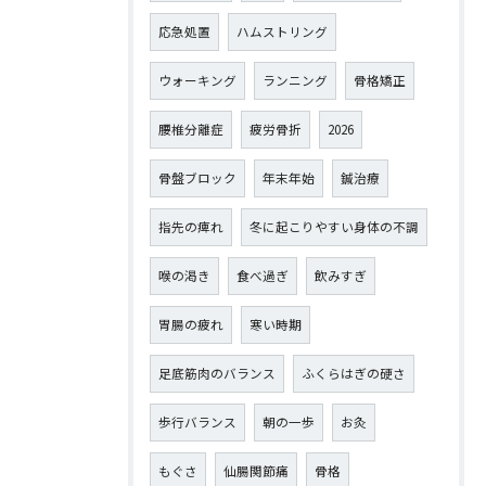
応急処置
ハムストリング
ウォーキング
ランニング
骨格矯正
腰椎分離症
疲労骨折
2026
骨盤ブロック
年末年始
鍼治療
指先の痺れ
冬に起こりやすい身体の不調
喉の渇き
食べ過ぎ
飲みすぎ
胃腸の疲れ
寒い時期
足底筋肉のバランス
ふくらはぎの硬さ
歩行バランス
朝の一歩
お灸
もぐさ
仙腸関節痛
骨格