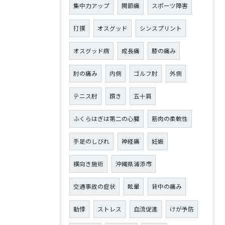
集中力アップ
関節痛
スポーツ障害
打撲
オスグッド
シンスプリント
オスグッド病
成長痛
膝の痛み
肘の痛み
内側
ゴルフ肘
外側
テニス肘
躓き
五十肩
ふくらはぎは第二の心臓
筋肉の柔軟性
手足のしびれ
神経痛
妊娠
横向き施術
沖縄県浦添市
交通事故の症状
眩暈
背中の痛み
動悸
ストレス
血流促進
けが予防