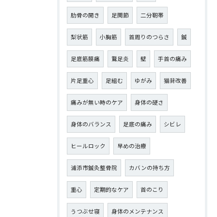
肋骨の開き
足関節
二分靭帯
梨状筋
小胸筋
首周りのつらさ
鍼
足底筋膜痛
鵞足炎
壁
手首の痛み
片足重心
足組む
ゆがみ
猫背改善
痛みが無い時のケア
身体の硬さ
身体のバランス
足底の痛み
シビレ
ヒールロック
早めの治療
浦添市鍼灸整骨院
カバンの持ち方
重心
定期的なケア
首のこり
うつぶせ寝
身体のメンテナンス