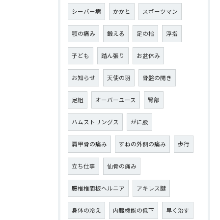
シーバー病
かかと
スポーツマン
顎の痛み
鍛える
足の指
浮指
子ども
踏ん張り
お盆休み
お知らせ
天使の羽
骨盤の開き
足組
オーバーユース
臀部
ハムストリングス
がに股
肩甲骨の痛み
すねの外側の痛み
歩行
立ち仕事
仙骨の痛み
腰椎椎間板ヘルニア
アキレス腱
身体の冷え
内臓機能の低下
早く治す