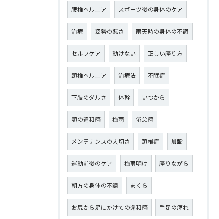
腰椎ヘルニア
スポーツ後の身体のケア
治療
姿勢の悪さ
雨天時の身体の不調
セルフケア
動けない
正しい座り方
頸椎ヘルニア
治療法
不眠症
下肢のダルさ
体幹
いつから
顎の違和感
梅雨
倦怠感
メンテナンスの大切さ
頚椎症
加齢
運動前後のケア
梅雨明け
座りながら
朝方の身体の不調
まくら
お尻から足にかけての違和感
手足の痺れ