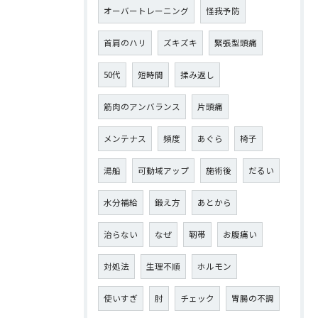
オーバートレーニング
怪我予防
首肩のハリ
ズキズキ
緊張型頭痛
50代
短時間
揉み返し
筋肉のアンバランス
片頭痛
メンテナス
頻度
あぐら
椅子
湯船
可動域アップ
施術後
だるい
水分補給
鍛え方
あとから
治らない
なぜ
靭帯
お腹痛い
対処法
生理不順
ホルモン
使いすぎ
肘
チェック
胃腸の不調