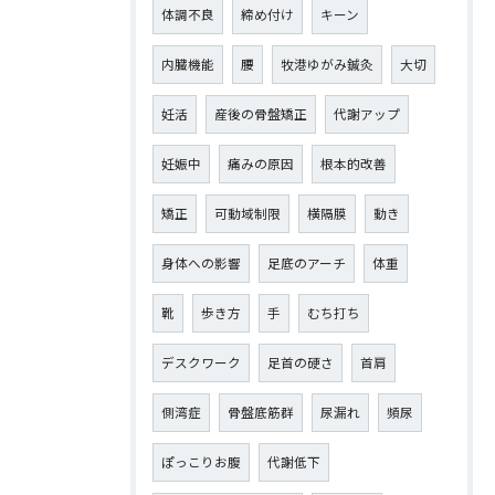
体調不良
締め付け
キーン
内臓機能
腰
牧港ゆがみ鍼灸
大切
妊活
産後の骨盤矯正
代謝アップ
妊娠中
痛みの原因
根本的改善
矯正
可動域制限
横隔膜
動き
身体への影響
足底のアーチ
体重
靴
歩き方
手
むち打ち
デスクワーク
足首の硬さ
首肩
側湾症
骨盤底筋群
尿漏れ
頻尿
ぽっこりお腹
代謝低下