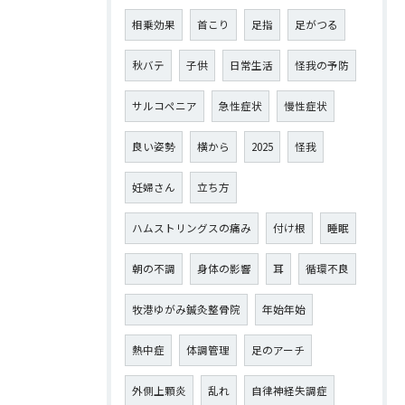
相乗効果
首こり
足指
足がつる
秋バテ
子供
日常生活
怪我の予防
サルコペニア
急性症状
慢性症状
良い姿勢
横から
2025
怪我
妊婦さん
立ち方
ハムストリングスの痛み
付け根
睡眠
朝の不調
身体の影響
耳
循環不良
牧港ゆがみ鍼灸整骨院
年始年始
熱中症
体調管理
足のアーチ
外側上顆炎
乱れ
自律神経失調症