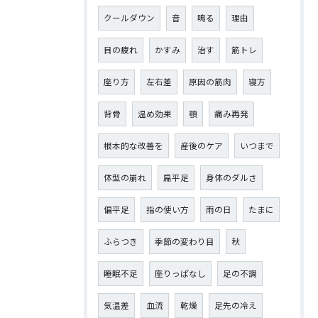
クールダウン
音
鳴る
理由
目の疲れ
かすみ
治す
筋トレ
座り方
左右差
原因の筋肉
寝方
背骨
温め効果
顎
痛み再発
根本的な改善を
産後のケア
いつまで
体型の崩れ
扁平足
身体のダルさ
偏平足
指の使い方
雨の日
たまに
ふらつき
季節の変わり目
秋
睡眠不足
座りっぱなし
足の不調
気温差
血流
乾燥
足先の冷え