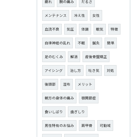
疲れ
腕の痛み
だるさ
メンテナンス
冷え性
女性
血流不良
気圧
体調
眠気
特徴
自律神経の乱れ
不眠
鍼灸
簡単
足のむくみ
解消
産後骨盤矯正
アイシング
治し方
吐き気
対処
後頭部
湿布
メリット
朝方の身体の痛み
顎関節症
食いしばり
歯ぎしり
男性特有のお悩み
肩甲骨
可動域