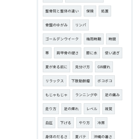
整骨院と整体の違い
保険
処置
骨盤のゆがみ
リンパ
ゴールデンウイーク
梅雨時期
時間
帯
肩甲骨の硬さ
膝に水
使い過ぎ
夏が来る前に
見分け方
GW疲れ
リラックス
下肢動脈瘤
ボコボコ
もじゃもじゃ
ランニング中
足の痛み
走り方
足の痺れ
レベル
視覚
血圧
下げる
やり方
冷房
身体のだるさ
夏バテ
沖縄の暑さ