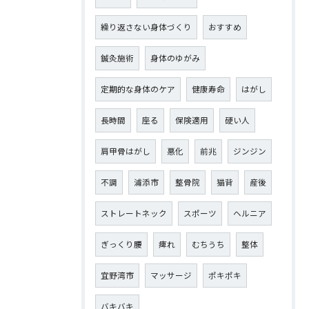
繰り返さない身体づくり
おすすめ
鍼灸施術
身体のゆがみ
定期的な身体のケア
健康寿命
はがし
長時間
座る
保険適用
硬い人
肩甲骨はがし
悪化
前兆
ジンジン
不調
浦添市
整骨院
猫背
産後
ストレートネック
スポーツ
ヘルニア
ぎっくり腰
痺れ
むちうち
整体
宜野湾市
マッサージ
ポキポキ
バキバキ