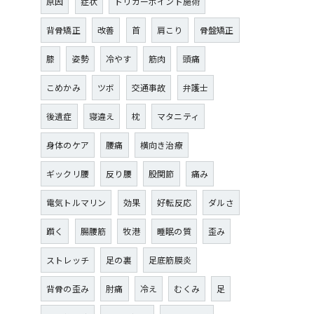
原因
症状
トリガーポイント施術
背骨矯正
改善
首
肩こり
骨盤矯正
膝
姿勢
冷やす
筋肉
頭痛
こめかみ
ツボ
交通事故
弁護士
後遺症
寝違え
枕
マタニティ
身体のケア
腰痛
横向き治療
ギックリ腰
反り腰
股関節
痛み
電気トルマリン
効果
好転反応
ダルさ
躓く
腸腰筋
牧港
睡眠の質
歪み
ストレッチ
足の裏
足底筋膜炎
背骨の歪み
肘痛
冷え
むくみ
足