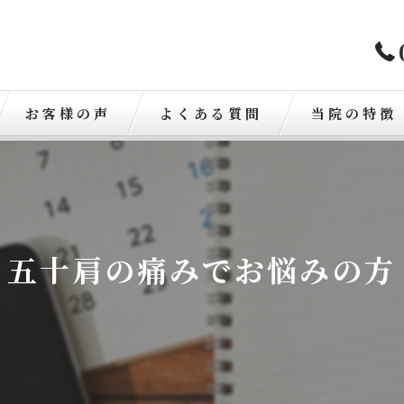
お客様の声
よくある質問
当院の特徴
歪み
骨盤矯正
五十肩の痛みでお悩みの方
肩こり
腰痛
交通事故