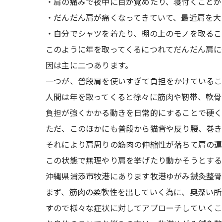
・肩の痛みで夜中に目が覚めたり、寝付くことが
・だんだん肩が痛くなってきていて、最近肩を大
・自分でシャツを着たり、棚の上のモノを取るこ
このように年を取ってくるにつれてだんだん肩に
因は主に二つあります。
一つが、普段肩を使いすぎて負担をかけている
人間は年を取ってくると徐々に筋肉や靭帯、軟骨
負担が強くかかる動きを日常的にすることで硬く
ただ、このほかにも普段から猫背や反り腰、巻
それにより肩周りの筋肉の伸縮性が落ちて肩の運
この状態で無理やり肩を挙げたり動かそうとする
沖縄県浦添市牧港にあります牧港ゆがみ鍼灸整骨
まず、筋肉の柔軟性を出していく為に、奥深い所
すので様々な症状に対してアプローチしていくこ