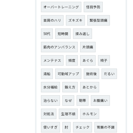
オーバートレーニング
怪我予防
首肩のハリ
ズキズキ
緊張型頭痛
50代
短時間
揉み返し
筋肉のアンバランス
片頭痛
メンテナス
頻度
あぐら
椅子
湯船
可動域アップ
施術後
だるい
水分補給
鍛え方
あとから
治らない
なぜ
靭帯
お腹痛い
対処法
生理不順
ホルモン
使いすぎ
肘
チェック
胃腸の不調