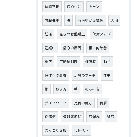
体調不良
締め付け
キーン
内臓機能
腰
牧港ゆがみ鍼灸
大切
妊活
産後の骨盤矯正
代謝アップ
妊娠中
痛みの原因
根本的改善
矯正
可動域制限
横隔膜
動き
身体への影響
足底のアーチ
体重
靴
歩き方
手
むち打ち
デスクワーク
足首の硬さ
首肩
側湾症
骨盤底筋群
尿漏れ
頻尿
ぽっこりお腹
代謝低下