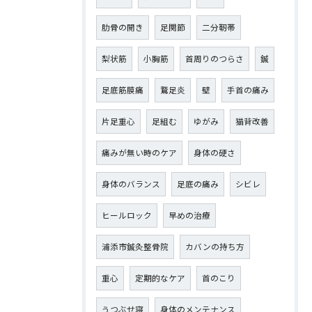
肋骨の開き
足関節
二分靭帯
梨状筋
小胸筋
首周りのつらさ
鍼
足底筋膜痛
鵞足炎
壁
手首の痛み
片足重心
足組む
ゆがみ
猫背改善
痛みが無い時のケア
身体の硬さ
身体のバランス
足底の痛み
シビレ
ヒールロック
早めの治療
浦添市鍼灸整骨院
カバンの持ち方
重心
定期的なケア
首のこり
うつぶせ寝
身体のメンテナンス