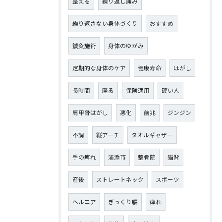
整える
繰り返し痛み
繰り返さない身体づくり
おすすめ
鍼灸施術
身体のゆがみ
定期的な身体のケア
健康寿命
はがし
長時間
座る
保険適用
硬い人
肩甲骨はがし
悪化
前兆
ジンジン
不調
縦アーチ
タオルギャザー
手の痺れ
浦添市
整骨院
猫背
産後
ストレートネック
スポーツ
ヘルニア
ぎっくり腰
痺れ