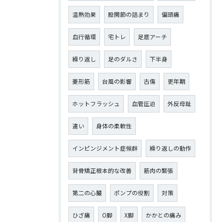
温熱効果
股関節の詰まり
偏頭痛
血行循環
宅トレ
足底アーチ
繰り返し
足のダルさ
下半身
菱形筋
台風の影響
古傷
更年期
ホットフラッシュ
血管圧迫
外反母趾
違い
身体の柔軟性
インピンジメント症候群
繰り返しの動作
背骨矯正根本的な改善
筋肉の緊張
第二の心臓
ポンプの役割
対策
ひざ痛
О脚
X脚
かかとの痛み