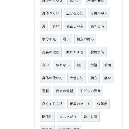
身体のだるさ
夏バテ
沖縄の暑さ
身体づくり
上げる方法
胃腸の冷え
夏
多い
寝苦しい夜
寝てる時
水分不足
浅い
朝方の痛み
足裏の硬さ
疲れやすさ
腰痛予防
夜中
取れない
港川
伊祖
城間
身体の使い方
改善方法
朝方
痛い
運転
産後の骨盤
子どもの姿勢
良くする方法
足裏のアーチ
分離症
関係性
立ち上がり
暑さ対策