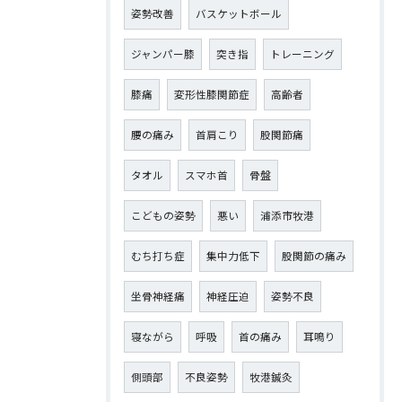
姿勢改善
バスケットボール
ジャンパー膝
突き指
トレーニング
膝痛
変形性膝関節症
高齢者
腰の痛み
首肩こり
股関節痛
タオル
スマホ首
骨盤
こどもの姿勢
悪い
浦添市牧港
むち打ち症
集中力低下
股関節の痛み
坐骨神経痛
神経圧迫
姿勢不良
寝ながら
呼吸
首の痛み
耳鳴り
側頭部
不良姿勢
牧港鍼灸