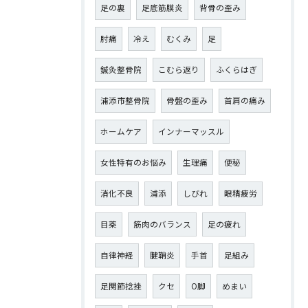
足の裏
足底筋膜炎
背骨の歪み
肘痛
冷え
むくみ
足
鍼灸整骨院
こむら返り
ふくらはぎ
浦添市整骨院
骨盤の歪み
首肩の痛み
ホームケア
インナーマッスル
女性特有のお悩み
生理痛
便秘
消化不良
浦添
しびれ
眼精疲労
目薬
筋肉のバランス
足の疲れ
自律神経
腱鞘炎
手首
足組み
足関節捻挫
クセ
O脚
めまい