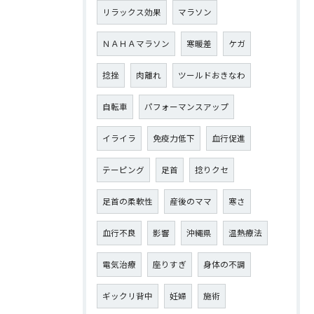
リラックス効果
マラソン
ＮＡＨＡマラソン
寒暖差
ケガ
捻挫
肉離れ
ツールドおきなわ
自転車
パフォーマンスアップ
イライラ
免疫力低下
血行促進
テーピング
足首
捻りクセ
足首の柔軟性
産後のママ
寒さ
血行不良
影響
沖縄県
温熱療法
電気治療
座りすぎ
身体の不調
ギックリ背中
妊婦
施術