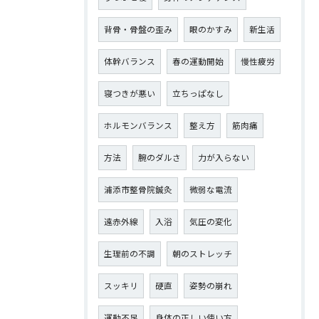
背骨・骨盤の歪み
眼のかすみ
新生活
体幹バランス
春の運動開始
慢性疲労
寝つきが悪い
立ちっぱなし
ホルモンバランス
整え方
筋肉痛
方法
腕のダルさ
力が入らない
浦添市整骨院鍼灸
微弱な電流
遠赤外線
入浴
気圧の変化
生理前の不調
朝のストレッチ
スッキリ
硬直
姿勢の崩れ
運動不足
身体の正しい使い方