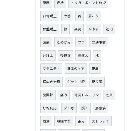
原因
症状
トリガーポイント施術
背骨矯正
改善
首
肩こり
骨盤矯正
膝
姿勢
冷やす
筋肉
頭痛
こめかみ
ツボ
交通事故
弁護士
後遺症
寝違え
枕
マタニティ
身体のケア
腰痛
横向き治療
ギックリ腰
反り腰
股関節
痛み
電気トルマリン
効果
好転反応
ダルさ
躓く
腸腰筋
牧港
睡眠の質
歪み
ストレッチ