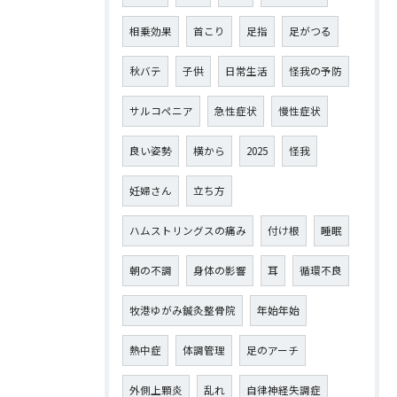
相乗効果
首こり
足指
足がつる
秋バテ
子供
日常生活
怪我の予防
サルコペニア
急性症状
慢性症状
良い姿勢
横から
2025
怪我
妊婦さん
立ち方
ハムストリングスの痛み
付け根
睡眠
朝の不調
身体の影響
耳
循環不良
牧港ゆがみ鍼灸整骨院
年始年始
熱中症
体調管理
足のアーチ
外側上顆炎
乱れ
自律神経失調症