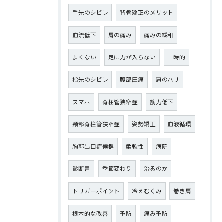
手先のシビレ
背骨矯正のメリット
血流低下
肩の痛み
痛みの緩和
よくない
足に力が入らない
一時的
指先のシビレ
腹部圧痛
肩のハリ
スマホ
脊柱管狭窄症
筋力低下
頸部脊柱管狭窄症
姿勢矯正
血液循環
胸郭出口症候群
柔軟性
病院
診断書
季節変わり
治るのか
トリガーポイント
冷えむくみ
巻き肩
根本的な改善
予防
痛み予防