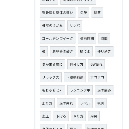
整骨院と整体の違い
保険
処置
骨盤のゆがみ
リンパ
ゴールデンウイーク
梅雨時期
時間
帯
肩甲骨の硬さ
膝に水
使い過ぎ
夏が来る前に
見分け方
GW疲れ
リラックス
下肢動脈瘤
ボコボコ
もじゃもじゃ
ランニング中
足の痛み
走り方
足の痺れ
レベル
視覚
血圧
下げる
やり方
冷房