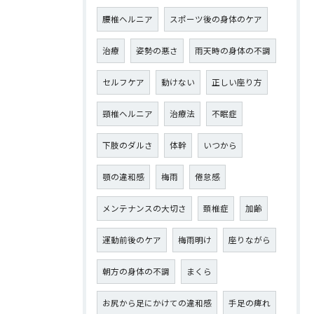
腰椎ヘルニア
スポーツ後の身体のケア
治療
姿勢の悪さ
雨天時の身体の不調
セルフケア
動けない
正しい座り方
頸椎ヘルニア
治療法
不眠症
下肢のダルさ
体幹
いつから
顎の違和感
梅雨
倦怠感
メンテナンスの大切さ
頚椎症
加齢
運動前後のケア
梅雨明け
座りながら
朝方の身体の不調
まくら
お尻から足にかけての違和感
手足の痺れ