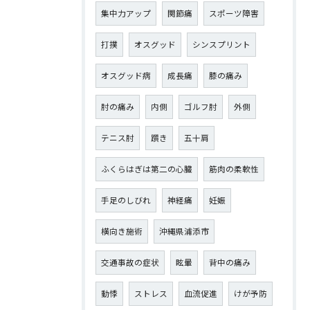
集中力アップ
関節痛
スポーツ障害
打撲
オスグッド
シンスプリント
オスグッド病
成長痛
膝の痛み
肘の痛み
内側
ゴルフ肘
外側
テニス肘
躓き
五十肩
ふくらはぎは第二の心臓
筋肉の柔軟性
手足のしびれ
神経痛
妊娠
横向き施術
沖縄県浦添市
交通事故の症状
眩暈
背中の痛み
動悸
ストレス
血流促進
けが予防