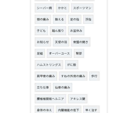
シーバー病
かかと
スポーツマン
顎の痛み
鍛える
足の指
浮指
子ども
踏ん張り
お盆休み
お知らせ
天使の羽
骨盤の開き
足組
オーバーユース
臀部
ハムストリングス
がに股
肩甲骨の痛み
すねの外側の痛み
歩行
立ち仕事
仙骨の痛み
腰椎椎間板ヘルニア
アキレス腱
身体の冷え
内臓機能の低下
早く治す