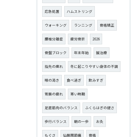
応急処置
ハムストリング
ウォーキング
ランニング
骨格矯正
腰椎分離症
疲労骨折
2026
骨盤ブロック
年末年始
鍼治療
指先の痺れ
冬に起こりやすい身体の不調
喉の渇き
食べ過ぎ
飲みすぎ
胃腸の疲れ
寒い時期
足底筋肉のバランス
ふくらはぎの硬さ
歩行バランス
朝の一歩
お灸
もぐさ
仙腸関節痛
骨格