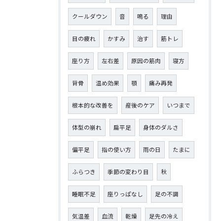
クールダウン
音
鳴る
理由
目の疲れ
かすみ
治す
筋トレ
座り方
左右差
原因の筋肉
寝方
背骨
温め効果
顎
痛み再発
根本的な改善を
産後のケア
いつまで
体型の崩れ
扁平足
身体のダルさ
偏平足
指の使い方
雨の日
たまに
ふらつき
季節の変わり目
秋
睡眠不足
座りっぱなし
足の不調
気温差
血流
乾燥
足先の冷え