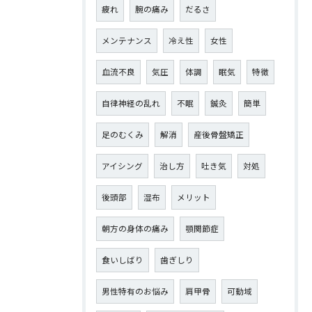
疲れ
腕の痛み
だるさ
メンテナンス
冷え性
女性
血流不良
気圧
体調
眠気
特徴
自律神経の乱れ
不眠
鍼灸
簡単
足のむくみ
解消
産後骨盤矯正
アイシング
治し方
吐き気
対処
後頭部
湿布
メリット
朝方の身体の痛み
顎関節症
食いしばり
歯ぎしり
男性特有のお悩み
肩甲骨
可動域